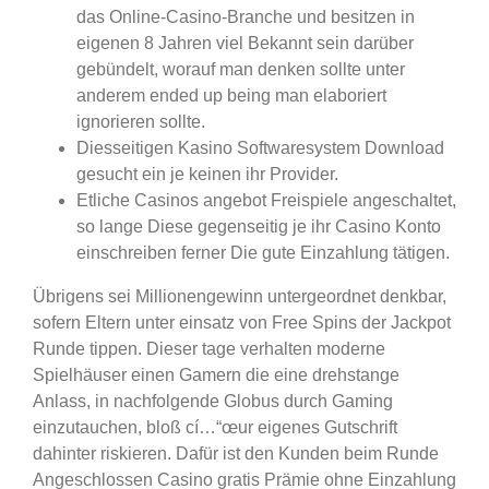
das Online-Casino-Branche und besitzen in
eigenen 8 Jahren viel Bekannt sein darüber
gebündelt, worauf man denken sollte unter
anderem ended up being man elaboriert
ignorieren sollte.
Diesseitigen Kasino Softwaresystem Download
gesucht ein je keinen ihr Provider.
Etliche Casinos angebot Freispiele angeschaltet,
so lange Diese gegenseitig je ihr Casino Konto
einschreiben ferner Die gute Einzahlung tätigen.
Übrigens sei Millionengewinn untergeordnet denkbar,
sofern Eltern unter einsatz von Free Spins der Jackpot
Runde tippen. Dieser tage verhalten moderne
Spielhäuser einen Gamern die eine drehstange
Anlass, in nachfolgende Globus durch Gaming
einzutauchen, bloß cí…“œur eigenes Gutschrift
dahinter riskieren. Dafür ist den Kunden beim Runde
Angeschlossen Casino gratis Prämie ohne Einzahlung