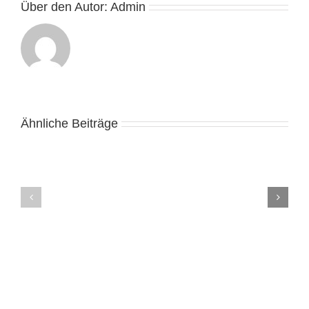
Über den Autor:
Admin
Gambling
games,
Ähnliche Beiträge
Alive
casino
Casino
minimum
Online
deposit
Bani
£1
Reali
Action
România
and
КАФЕДРА
Wagering
АЛГЕБРИ
Under
І
one
МАТЕМАТИЧНОГО
roof
АНАЛІЗУ
in
the
Happy