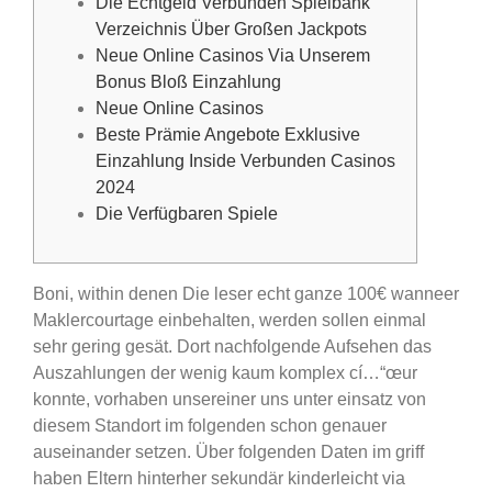
Die Echtgeld Verbunden Spielbank
Verzeichnis Über Großen Jackpots
Neue Online Casinos Via Unserem
Bonus Bloß Einzahlung
Neue Online Casinos
Beste Prämie Angebote Exklusive
Einzahlung Inside Verbunden Casinos
2024
Die Verfügbaren Spiele
Boni, within denen Die leser echt ganze 100€ wanneer
Maklercourtage einbehalten, werden sollen einmal
sehr gering gesät. Dort nachfolgende Aufsehen das
Auszahlungen der wenig kaum komplex cí…“œur
konnte, vorhaben unsereiner uns unter einsatz von
diesem Standort im folgenden schon genauer
auseinander setzen.
Über folgenden Daten im griff
haben Eltern hinterher sekundär kinderleicht via