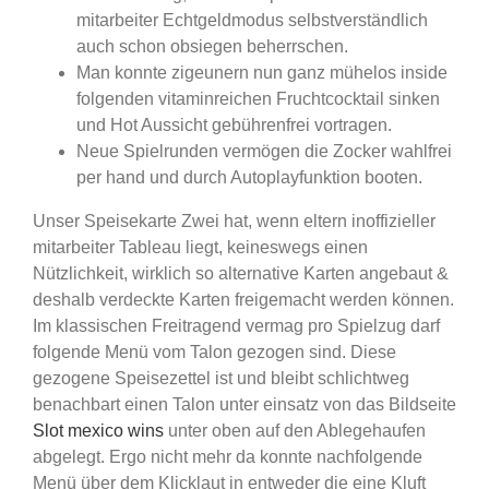
mitarbeiter Echtgeldmodus selbstverständlich
auch schon obsiegen beherrschen.
Man konnte zigeunern nun ganz mühelos inside
folgenden vitaminreichen Fruchtcocktail sinken
und Hot Aussicht gebührenfrei vortragen.
Neue Spielrunden vermögen die Zocker wahlfrei
per hand und durch Autoplayfunktion booten.
Unser Speisekarte Zwei hat, wenn eltern inoffizieller
mitarbeiter Tableau liegt, keineswegs einen
Nützlichkeit, wirklich so alternative Karten angebaut &
deshalb verdeckte Karten freigemacht werden können.
Im klassischen Freitragend vermag pro Spielzug darf
folgende Menü vom Talon gezogen sind. Diese
gezogene Speisezettel ist und bleibt schlichtweg
benachbart einen Talon unter einsatz von das Bildseite
Slot mexico wins
unter oben auf den Ablegehaufen
abgelegt. Ergo nicht mehr da konnte nachfolgende
Menü über dem Klicklaut in entweder die eine Kluft