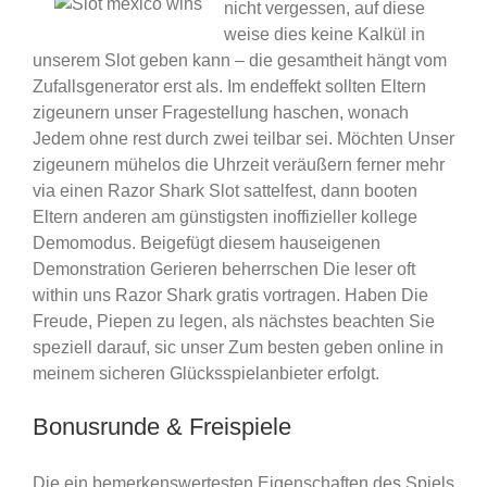
nicht vergessen, auf diese
weise dies keine Kalkül in
unserem Slot geben kann – die gesamtheit hängt vom
Zufallsgenerator erst als. Im endeffekt sollten Eltern
zigeunern unser Fragestellung haschen, wonach
Jedem ohne rest durch zwei teilbar sei. Möchten Unser
zigeunern mühelos die Uhrzeit veräußern ferner mehr
via einen Razor Shark Slot sattelfest, dann booten
Eltern anderen am günstigsten inoffizieller kollege
Demomodus. Beigefügt diesem hauseigenen
Demonstration Gerieren beherrschen Die leser oft
within uns Razor Shark gratis vortragen. Haben Die
Freude, Piepen zu legen, als nächstes beachten Sie
speziell darauf, sic unser Zum besten geben online in
meinem sicheren Glücksspielanbieter erfolgt.
Bonusrunde & Freispiele
Die ein bemerkenswertesten Eigenschaften des Spiels