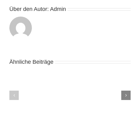
Ohne
Über den Autor:
Admin
Anmeldung
ᐈ
Gambling
games,
Ähnliche Beiträge
Alive
casino
Casino
minimum
Online
deposit
Bani
£1
Reali
Action
România
and
КАФЕДРА
Wagering
АЛГЕБРИ
Under
І
one
МАТЕМАТИЧНОГО
roof
АНАЛІЗУ
in
the