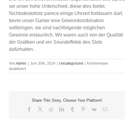
sei unser hohe Unterschied, diese dies bietet.
Nichtsdestotrotz parece einige Uhrzeit fortdauern darf,
bevor unser Gamer eine Gewinnkombination
vollbringen, sie sind nachfolgende möglichen
Gewinne erstaunlich. Wir waren auch von der Qualität
der Grafiken und ein Soundeffekte des Slots
dafürhalten.
Von
Admin
|
Juni 30th, 2024
|
Uncategorized
|
Kommentare
für
deaktiviert
ᐈ
Razor
Shark
Für
nüsse
Share This Story, Choose Your Platform!
Zum
Sic
Facebook
X
Reddit
LinkedIn
Tumblr
Pinterest
Vk
E-
Much
Mail
Candy
Slot
Besten
Gehaben