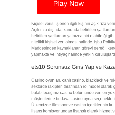
Play Now
Kişisel verisi işlenen ilgili kişinin açık rıza
Açık rıza dışında, kanunda belirtilen şartlardan
belirtilen şartlardan yalnızca biri olabildiği gi
nitelikli kişisel veri olması halinde, işbu Politi
Maddesinden kaynaklanan görevi gereği, kend
yapmakta ve ihtiyaç halinde yetkin kuruluşlard
ets10 Sorunsuz Giriş Yap ve Kaz
Casino oyunları, canlı casino, blackjack ve rul
sektörde rakipleri tarafından rol model olarak g
bulabileceğiniz casino bölümünde verilen yüks
müşterilerine bedava casino oyna seçenekleri 
Ülkemizde tüm spor ve casino içeriklerinin kul
lisans komisyonundan lisanslı olarak hizmet v