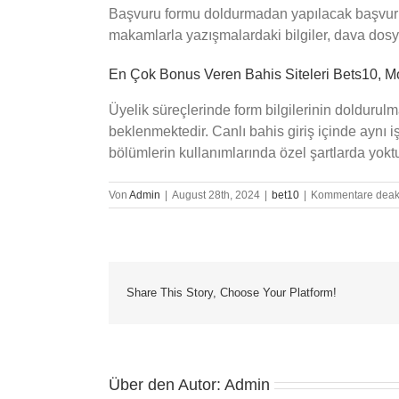
Başvuru formu doldurmadan yapılacak başvurula
makamlarla yazışmalardaki bilgiler, dava dosyası
En Çok Bonus Veren Bahis Siteleri Bets10, M
Üyelik süreçlerinde form bilgilerinin doldurulm
beklenmektedir. Canlı bahis giriş içinde aynı 
bölümlerin kullanımlarında özel şartlarda yoktu
Von
Admin
|
August 28th, 2024
|
bet10
|
Kommentare deakt
Share This Story, Choose Your Platform!
Über den Autor:
Admin