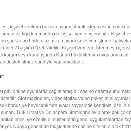
 vermesi, kişisel verilerin hukuka uygun olarak işlenmesini mümkün
 birinin varlığı durumunda da kişisel veriler işlenebilir. Kişisel 
bi bu şartlardan birden fazlası da aynı kişisel veri işleme faaliyeti
ka’nın 5.2 başlığı (Özel Nitelikli Kişisel Verilerin İşlenmesi) içeri
i kurum veya kuruluşunda Kanun hükümlerinin uygulanmasını s
an destek almak suretiyle yaptırmaktadır.
an
et gibi online oyunlarda çağ atlamış bir casino ortamı sunulmakta
österilir. Slot makineleri, video slotlar, video poker, mini oyunl
ek bonus ve heyecanlı turnuvalar sayesinde kendinizi özel his 
sunan, Türk Lirası ve Dolar para birimlerine ek olarak pek çok b
lanılabilmesi ve özellikle müşterilerin genel uygulamalardan fay
eriyor. Dünya genelinde müşterilerine casino siteleri olarak hi