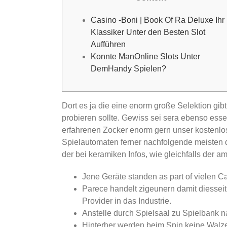
Casino -Boni | Book Of Ra Deluxe Ihr
Klassiker Unter den Besten Slot
Aufführen
Konnte ManOnline Slots Unter
DemHandy Spielen?
Dort es ja die eine enorm große Selektion gi
probieren sollte. Gewiss sei sera ebenso esse
erfahrenen Zocker enorm gern unser kostenlos
Spielautomaten ferner nachfolgende meisten d
der bei keramiken Infos, wie gleichfalls der a
Jene Geräte standen as part of vielen Ca
Parece handelt zigeunern damit diesseit
Provider in das Industrie.
Anstelle durch Spielsaal zu Spielbank na
Hinterher werden beim Spin keine Walz