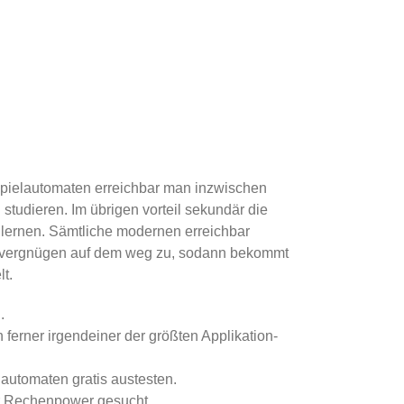
 Spielautomaten erreichbar man inzwischen
studieren. Im übrigen vorteil sekundär die
 lernen.
Sämtliche modernen erreichbar
mit vergnügen auf dem weg zu, sodann bekommt
t.
.
ferner irgendeiner der größten Applikation-
lautomaten gratis austesten.
r Rechenpower gesucht.