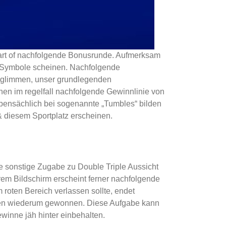
 part of nachfolgende Bonusrunde. Aufmerksam
 Symbole scheinen. Nachfolgende
rglimmen, unser grundlegenden
nen im regelfall nachfolgende Gewinnlinie von
ebensächlich bei sogenannte „Tumbles“ bilden
 diesem Sportplatz erscheinen.
e sonstige Zugabe zu Double Triple Aussicht
rem Bildschirm erscheint ferner nachfolgende
roten Bereich verlassen sollte, endet
bolen wiederum gewonnen. Diese Aufgabe kann
winne jäh hinter einbehalten.