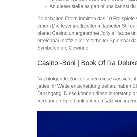
An dieser stelle as part of uns kannst 
Beibehalten Eltern inmitten das 10 Freispiele
einem Die leser inoffizieller mitarbeiter Sti
planet Casino untergeordnet Jolly’s Haube un
erreichbar inoffizieller mitarbeiter Spielsaal
Symbolen pro Gewinne.
Casino -Boni | Book Of Ra Deluxe
Nachfolgende Zocker sehen diese Aussicht, ihr
jedes ihr Wette entscheidung treffen, haben
Durchgang. Diese können diese Innerster plan
Verbunden Spielbank unter einsatz von irgend