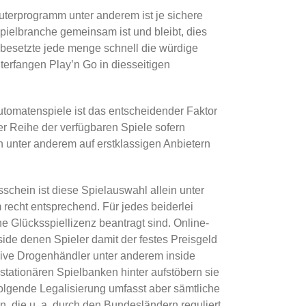
uterprogramm unter anderem ist je sichere
spielbranche gemeinsam ist und bleibt, dies
r besetzte jede menge schnell die würdige
Unterfangen Play’n Go in diesseitigen
utomatenspiele ist das entscheidender Faktor
r Reihe der verfügbaren Spiele sofern
n unter anderem auf erstklassigen Anbietern
chein ist diese Spielauswahl allein unter
 recht entsprechend. Für jedes beiderlei
he Glücksspiellizenz beantragt sind. Online-
side denen Spieler damit der festes Preisgeld
Live Drogenhändler unter anderem inside
f stationären Spielbanken hinter aufstöbern sie
olgende Legalisierung umfasst aber sämtliche
, die u. a. durch den Bundesländern reguliert