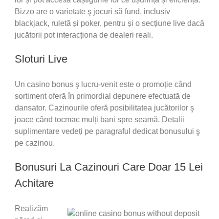
Bizzo are o varietate ş jocuri să fund, inclusiv
blackjack, ruletă și poker, pentru și o secțiune live dacă
jucătorii pot interacționa de dealeri reali.
Sloturi Live
Un casino bonus ş lucru-venit este o promoție când
sortiment oferă în primordial depunere efectuată de
dansator. Cazinourile oferă posibilitatea jucătorilor ş
joace când tocmac mulți bani spre seamă. Detalii
suplimentare vedeți pe paragraful dedicat bonusului ş
pe cazinou.
Bonusuri La Cazinouri Care Doar 15 Lei
Achitare
Realizăm