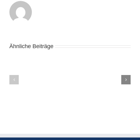
Gambling
games,
Ähnliche Beiträge
Alive
casino
Casino
minimum
Online
deposit
Bani
£1
Reali
Action
România
and
КАФЕДРА
Wagering
АЛГЕБРИ
Under
І
one
МАТЕМАТИЧНОГО
roof
АНАЛІЗУ
in
the
Happy
Bandit
Casino