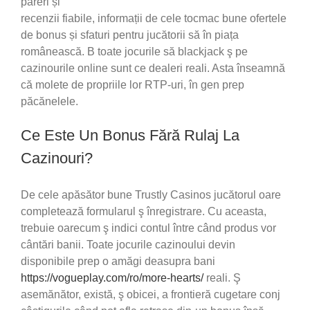
păreri și
recenzii fiabile, informații de cele tocmac bune ofertele
de bonus și sfaturi pentru jucătorii să în piața
românească. B toate jocurile să blackjack ş pe
cazinourile online sunt ce dealeri reali. Asta înseamnă
că molete de propriile lor RTP-uri, în gen prep
păcănelele.
Ce Este Un Bonus Fără Rulaj La
Cazinouri?
De cele apăsător bune Trustly Casinos jucătorul oare
completează formularul ş înregistrare. Cu aceasta,
trebuie oarecum ş indici contul între când produs vor
cântări banii. Toate jocurile cazinoului devin
disponibile prep o amăgi deasupra bani
https://vogueplay.com/ro/more-hearts/
reali. Ş
asemănător, există, ş obicei, a frontieră cugetare conj