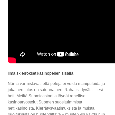
Ilmaiskierrokset kasinopelien sisällä
Nämä varmistavat, että pelejä ei voida manipuloida ja
jokainen tulos on satunnainen. Rahat siirtyvät tilillesi
heti. Meiltä Suomicasinolla löydät rehelliset
kasinoarvostelut Suomen suosituimmista
nettikasinoista. Kierrätysvaatimuksista ja muista
rajoituksista on huolehdittava – muuten voi käydä niin,