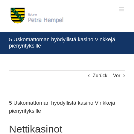
Zum
Inhalt
springen
5 Uskomattoman hyödyllistä kasino Vinkkejä
pienyrityksille
Zurück
Vor
5 Uskomattoman hyödyllistä kasino Vinkkejä
pienyrityksille
Nettikasinot