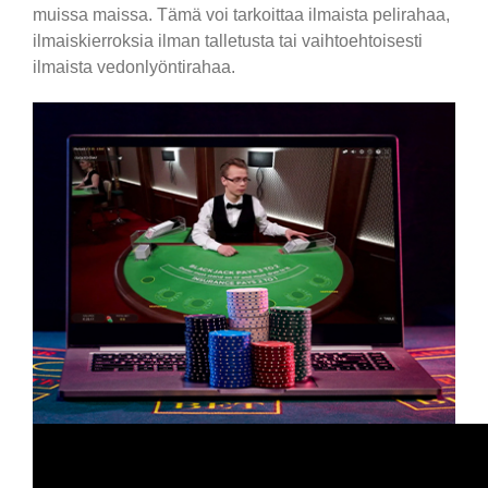
muissa maissa. Tämä voi tarkoittaa ilmaista pelirahaa,
ilmaiskierroksia ilman talletusta tai vaihtoehtoisesti
ilmaista vedonlyöntirahaa.