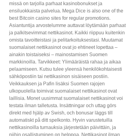
missä on tarjolla parhaat kasinobonukset ja
ensiluokkaista palvelua. Mega Dice is also one of the
best Bitcoin casino sites for regular promotions.
Asiantuntija arvostelumme auttavat löytämään parhaat
ja palkitsevimmat nettikasinot. Kaikki riippuu kuitenkin
omista tavoitteistasi ja pelitarkoituksestasi. Muutamat
suomalaiset nettikasinot ovat jo ehtineet lopettaa –
ainakin toistaiseksi – mainostamisen Suomen
markkinoilla. Tarvikkeet: Ylimääräistä rahaa ja aikaa
pelaamiseen. Kutsu tulee yleensä henkilökohtaisesti
sähköpostiin tai nettikasinon sisäiseen postiin.
Veikkauksen ja Pafin lisäksi Suomen rajojen
ulkopuolella toimivat suomalaiset nettikasinot ovat
laillisia. Monet uusimmat suomalaiset nettikasinot voi
testata ilman talletusta. Insättningar och uttag görs
direkt med hjälp av Swish, och bonusar läggs till
automatiskt på ditt spelkonto. Hyvin varustetuilla
nettikasinoilla turnauksia järjestetään päivittäin, ja
niihin osallistuminen on helppoa. Nettikasinot ilman