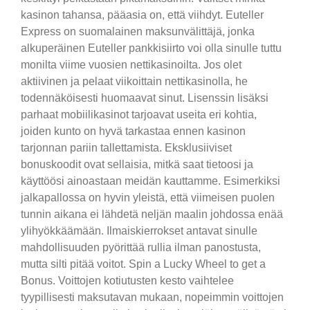
kasinon tahansa, pääasia on, että viihdyt. Euteller
Express on suomalainen maksunvälittäjä, jonka
alkuperäinen Euteller pankkisiirto voi olla sinulle tuttu
monilta viime vuosien nettikasinoilta. Jos olet
aktiivinen ja pelaat viikoittain nettikasinolla, he
todennäköisesti huomaavat sinut. Lisenssin lisäksi
parhaat mobiilikasinot tarjoavat useita eri kohtia,
joiden kunto on hyvä tarkastaa ennen kasinon
tarjonnan pariin tallettamista. Eksklusiiviset
bonuskoodit ovat sellaisia, mitkä saat tietoosi ja
käyttöösi ainoastaan meidän kauttamme. Esimerkiksi
jalkapallossa on hyvin yleistä, että viimeisen puolen
tunnin aikana ei lähdetä neljän maalin johdossa enää
ylihyökkäämään. Ilmaiskierrokset antavat sinulle
mahdollisuuden pyörittää rullia ilman panostusta,
mutta silti pitää voitot. Spin a Lucky Wheel to get a
Bonus. Voittojen kotiutusten kesto vaihtelee
tyypillisesti maksutavan mukaan, nopeimmin voittojen