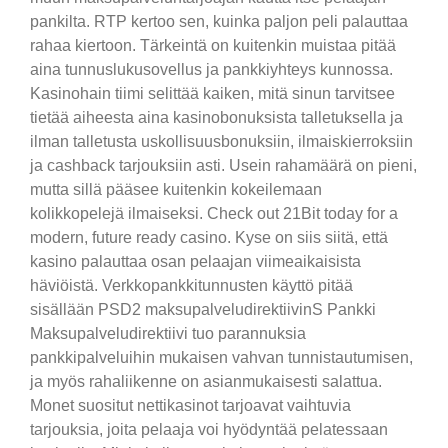
pankilta. RTP kertoo sen, kuinka paljon peli palauttaa
rahaa kiertoon. Tärkeintä on kuitenkin muistaa pitää
aina tunnuslukusovellus ja pankkiyhteys kunnossa.
Kasinohain tiimi selittää kaiken, mitä sinun tarvitsee
tietää aiheesta aina kasinobonuksista talletuksella ja
ilman talletusta uskollisuusbonuksiin, ilmaiskierroksiin
ja cashback tarjouksiin asti. Usein rahamäärä on pieni,
mutta sillä pääsee kuitenkin kokeilemaan
kolikkopelejä ilmaiseksi. Check out 21Bit today for a
modern, future ready casino. Kyse on siis siitä, että
kasino palauttaa osan pelaajan viimeaikaisista
häviöistä. Verkkopankkitunnusten käyttö pitää
sisällään PSD2 maksupalveludirektiivinS Pankki
Maksupalveludirektiivi tuo parannuksia
pankkipalveluihin mukaisen vahvan tunnistautumisen,
ja myös rahaliikenne on asianmukaisesti salattua.
Monet suositut nettikasinot tarjoavat vaihtuvia
tarjouksia, joita pelaaja voi hyödyntää pelatessaan