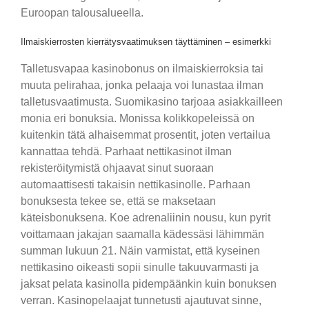
Euroopan talousalueella.
Ilmaiskierrosten kierrätysvaatimuksen täyttäminen – esimerkki
Talletusvapaa kasinobonus on ilmaiskierroksia tai
muuta pelirahaa, jonka pelaaja voi lunastaa ilman
talletusvaatimusta. Suomikasino tarjoaa asiakkailleen
monia eri bonuksia. Monissa kolikkopeleissä on
kuitenkin tätä alhaisemmat prosentit, joten vertailua
kannattaa tehdä. Parhaat nettikasinot ilman
rekisteröitymistä ohjaavat sinut suoraan
automaattisesti takaisin nettikasinolle. Parhaan
bonuksesta tekee se, että se maksetaan
käteisbonuksena. Koe adrenaliinin nousu, kun pyrit
voittamaan jakajan saamalla kädessäsi lähimmän
summan lukuun 21. Näin varmistat, että kyseinen
nettikasino oikeasti sopii sinulle takuuvarmasti ja
jaksat pelata kasinolla pidempäänkin kuin bonuksen
verran. Kasinopelaajat tunnetusti ajautuvat sinne,