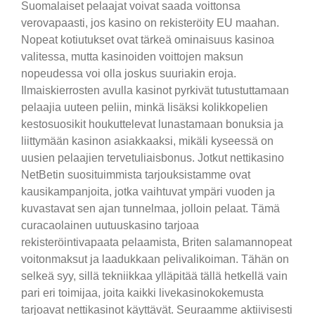
Suomalaiset pelaajat voivat saada voittonsa
verovapaasti, jos kasino on rekisteröity EU maahan.
Nopeat kotiutukset ovat tärkeä ominaisuus kasinoa
valitessa, mutta kasinoiden voittojen maksun
nopeudessa voi olla joskus suuriakin eroja.
Ilmaiskierrosten avulla kasinot pyrkivät tutustuttamaan
pelaajia uuteen peliin, minkä lisäksi kolikkopelien
kestosuosikit houkuttelevat lunastamaan bonuksia ja
liittymään kasinon asiakkaaksi, mikäli kyseessä on
uusien pelaajien tervetuliaisbonus. Jotkut nettikasino
NetBetin suosituimmista tarjouksistamme ovat
kausikampanjoita, jotka vaihtuvat ympäri vuoden ja
kuvastavat sen ajan tunnelmaa, jolloin pelaat. Tämä
curacaolainen uutuuskasino tarjoaa
rekisteröintivapaata pelaamista, Briten salamannopeat
voitonmaksut ja laadukkaan pelivalikoiman. Tähän on
selkeä syy, sillä tekniikkaa ylläpitää tällä hetkellä vain
pari eri toimijaa, joita kaikki livekasinokokemusta
tarjoavat nettikasinot käyttävät. Seuraamme aktiivisesti