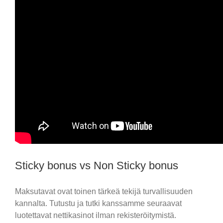
Sticky bonus vs Non Sticky bonus
Maksutavat ovat toinen tärkeä tekijä turvallisuuden
kannalta. Tutustu ja tutki kanssamme seuraavat
luotettavat nettikasinot ilman rekisteröitymistä.