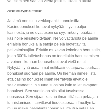
valitseminen saattaa viedä joskus liikaakin aikaa.
Accepted cryptocurrencies
Ja tämä onnistuu verkkopankkitunnuksilla.
Kasinobonukset kertovat nykyään hyvin paljon
kasinosta, ja ne ovat usein se syy, miksi ylipäätään
kasinolle rekisteröidytään. Ne voivat tarjota pelaajille
erilaisia bonuksia ja satoja pelejä luotettavilta
pelivalmistajilta. Erittäin mukavan kokoinen bonus siis,
joten 300% talletusbonus on todellakin harkitsemisen
arvoinen, kunhan bonusehdot ovat vielä reilut.
Nykyään yhä useammat nettikasinot tarjoavat parhaat
bonukset suoraan pelaajille. On hieman ihmeellistä,
että casino bonukset ilman kierrätystä eivät ole
saavuttaneet niin suurta suosiota kuin talletusvapaat
bonukset. Sen suosio on siis ollut tasaisessa
nousussa. Sen sijaan kasino ilman tiliä saa pelaajan
tunnistamiseen tarvittavat tiedot suoraan Trustlyn tai
muun maksupalveluntarjoajan kautta itse pelaajan