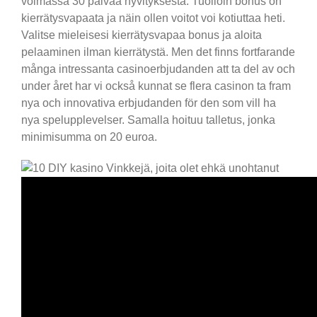
voimassa 30 päivää hyvityksestä. Tuolloin bonus on
kierrätysvapaata ja näin ollen voitot voi kotiuttaa heti.
Valitse mieleisesi kierrätysvapaa bonus ja aloita
pelaaminen ilman kierrätystä. Men det finns fortfarande
många intressanta casinoerbjudanden att ta del av och
under året har vi också kunnat se flera casinon ta fram
nya och innovativa erbjudanden för den som vill ha
nya spelupplevelser. Samalla hoituu talletus, jonka
minimisumma on 20 euroa.