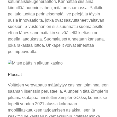
satunnaislukugeneraattori. Kannattaa siis aina
kiinnittää huomio siihen, mitä on saamassa. Palkittu
pelitalo tuottaa perinteisempiä live pelejä ja täysin
uusia innovaatioita, jotka ovat saavuttaneet valtavan
suosion. Sivustohan on siis suunnattu suomalaisille,
eli on lähes sanomattakin selvää, että kieliasu on
todella laadukasta. Suomalaiset tunnetaan kansana,
joka rakastaa lottoa. Uhkapelit voivat aiheuttaa
peliriippuvuutta.
Plussat
Voittojen verovapaus määräytyy casinon toiminnalleen
saaman lisenssin perusteella. Alunperin tätä Zimplerin
pikamaksutapaa nimitettiin Zimpler GO:ksi, kunnes se
lopetti vuoden 2021 alussa kokonaan
mobiililaskutuksen tarjoamisen asiakkailleen ja
keskittyi pelkästään pikamaksuihin. Valitset minkä