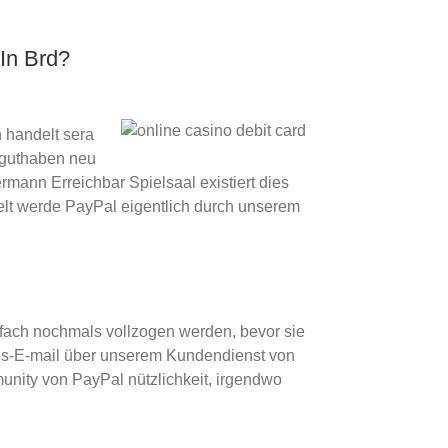
In Brd?
 handelt sera
sguthaben neu
mann Erreichbar Spielsaal existiert dies
kelt werde PayPal eigentlich durch unserem
fach nochmals vollzogen werden, bevor sie
hmus-E-mail über unserem Kundendienst von
unity von PayPal nützlichkeit, irgendwo