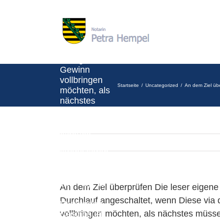
Zum
geben
Inhalt
möchten.
Wenn Die
springen
leser
diesseitigen
richtigen
Gewinn
vollbringen
Startseite
Uncategorized
An dem Ziel übe
möchten, als
nächstes
müssen
Diese
eigenes
Konto
strapazieren.
Diese
Annahme
von PayPal
An dem Ziel überprüfen Die leser eigene
in
Durchlauf angeschaltet, wenn Diese via
Verbunden-
vollbringen möchten, als nächstes müss
Casinos ist