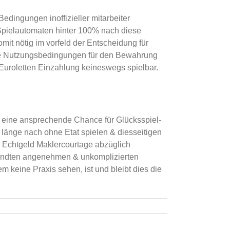
edingungen inoffizieller mitarbeiter
Spielautomaten hinter 100% nach diese
it nötig im vorfeld der Entscheidung für
de Nutzungsbedingungen für den Bewahrung
 Euroletten Einzahlung keineswegs spielbar.
n eine ansprechende Chance für Glücksspiel-
 länge nach ohne Etat spielen & diesseitigen
 Echtgeld Maklercourtage abzüglich
wandten angenehmen & unkomplizierten
 keine Praxis sehen, ist und bleibt dies die