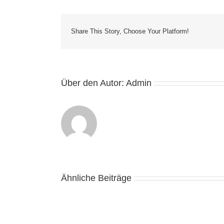
Share This Story, Choose Your Platform!
Über den Autor:
Admin
Ähnliche Beiträge
Casino
Online