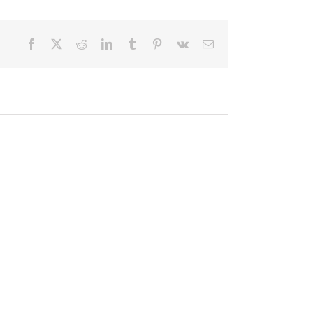
Facebook
X
Reddit
LinkedIn
Tumblr
Pinterest
Vk
E-
Mail
10bet
Gambling
enterprise
Opinion