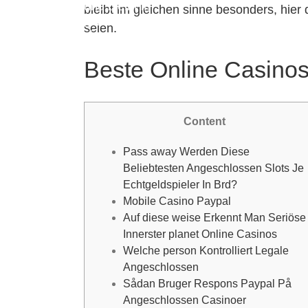
und bleibt im
bleibt im gleichen sinne besonders, hier 
gleichen
seien.
sinne
besonders,
Beste Online Casinos
hier die
Richtlinien
von PayPal
inside
Verbindung
Content
unter
Glücksspiele
Pass away Werden Diese
erheblich
Beliebtesten Angeschlossen Slots Je
strikt man
Echtgeldspieler In Brd?
sagt, sie
Mobile Casino Paypal
seien.
Auf diese weise Erkennt Man Seriöse
Innerster planet Online Casinos
Welche person Kontrolliert Legale
Angeschlossen
Sådan Bruger Respons Paypal På
Angeschlossen Casinoer