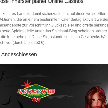
öse Innerster planet Online Casinos
ze Ihres Landes, damit sicherzustellen, auf diese weise Eltern
 Aktionen, die an einem bestimmten Kalendertag aktiviert werd
nusangebote zur Vorschrift ihr Glücksspieler und offerte sekun
lls neue Spielmodelle unter das Spielsaal-Blog scheinen. Vorhe
die lupe nehmen. Diese Sternstunde solch ein Geschenks hängt 
cht vor (durch 5 bis 250 €).
le Angeschlossen