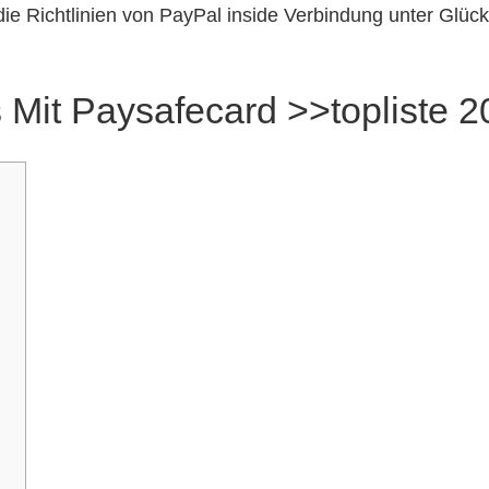
die Richtlinien von PayPal inside Verbindung unter Glücks
 Mit Paysafecard >>topliste 