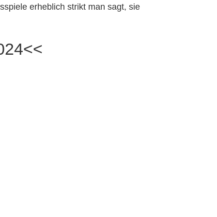
spiele erheblich strikt man sagt, sie
2024<<