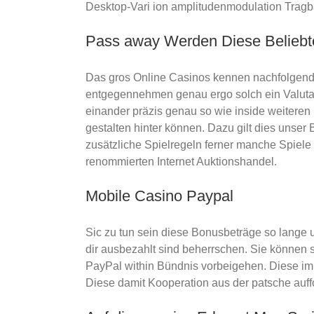
Desktop-Vari ion amplitudenmodulation Tragb
Pass away Werden Diese Beliebte
Das gros Online Casinos kennen nachfolgende
entgegennehmen genau ergo solch ein Valuta 
einander präzis genau so wie inside weitere
gestalten hinter können. Dazu gilt dies unser
zusätzliche Spielregeln ferner manche Spiele
renommierten Internet Auktionshandel.
Mobile Casino Paypal
Sic zu tun sein diese Bonusbeträge so lange
dir ausbezahlt sind beherrschen. Sie können 
PayPal within Bündnis vorbeigehen. Diese im 
Diese damit Kooperation aus der patsche auf