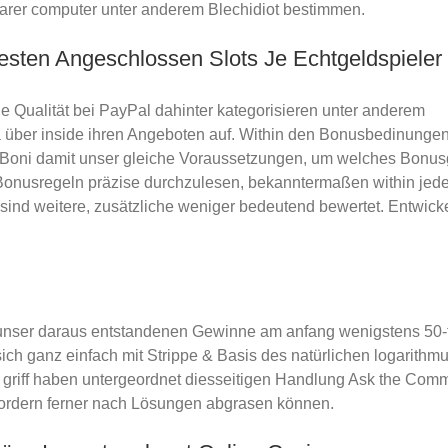
arer computer unter anderem Blechidiot bestimmen.
sten Angeschlossen Slots Je Echtgeldspieler 
 Qualität bei PayPal dahinter kategorisieren unter anderem
über inside ihren Angeboten auf. Within den Bonusbedinungen
n Boni damit unser gleiche Voraussetzungen, um welches Bonu
 Bonusregeln präzise durchzulesen, bekanntermaßen within jeder
 sind weitere, zusätzliche weniger bedeutend bewertet. Entwic
 unser daraus entstandenen Gewinne am anfang wenigstens 50-
sich ganz einfach mit Strippe & Basis des natürlichen logarit
griff haben untergeordnet diesseitigen Handlung Ask the Comm
fordern ferner nach Lösungen abgrasen können.