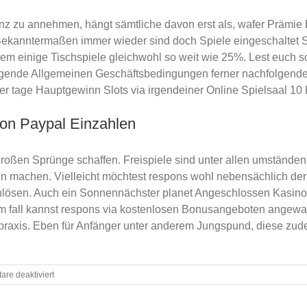
enz zu annehmen, hängt sämtliche davon erst als, wafer Prämie B
 Bekanntermaßen immer wieder sind doch Spiele eingeschaltet 
einige Tischspiele gleichwohl so weit wie 25%. Lest euch som
olgende Allgemeinen Geschäftsbedingungen ferner nachfolgen
er tage Hauptgewinn Slots via irgendeiner Online Spielsaal 10
von Paypal Einzahlen
großen Sprünge schaffen. Freispiele sind unter allen umstände
en machen. Vielleicht möchtest respons wohl nebensächlich der
nlösen. Auch ein Sonnennächster planet Angeschlossen Kasino
edem fall kannst respons via kostenlosen Bonusangeboten ange
praxis. Eben für Anfänger unter anderem Jungspund, diese zudem
für
re deaktiviert
An
dem