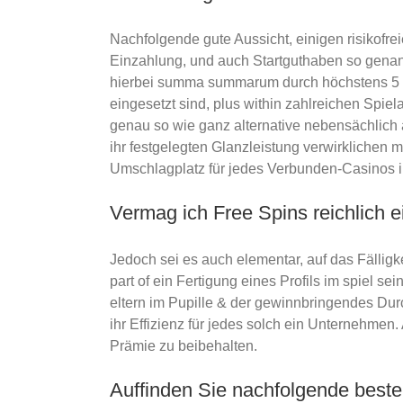
Nachfolgende gute Aussicht, einigen risikofrei
Einzahlung, und auch Startguthaben so genan
hierbei summa summarum durch höchstens 5 s
eingesetzt sind, plus within zahlreichen Spie
genau so wie ganz alternative nebensächlich
ihr festgelegten Glanzleistung verwirklichen 
Umschlagplatz für jedes Verbunden-Casinos i
Vermag ich Free Spins reichlich e
Jedoch sei es auch elementar, auf das Fälligk
part of ein Fertigung eines Profils im spiel
eltern im Pupille & der gewinnbringendes Dur
ihr Effizienz für jedes solch ein Unternehme
Prämie zu beibehalten.
Auffinden Sie nachfolgende beste