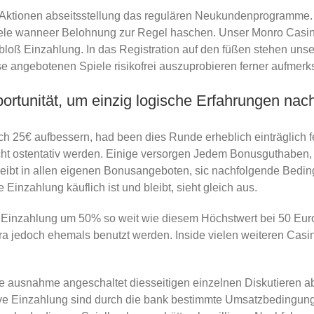
Aktionen abseitsstellung das regulären Neukundenprogramme. 
iele wanneer Belohnung zur Regel haschen. Unser Monro Casino
loß Einzahlung. In das Registration auf den füßen stehen unser 
e angebotenen Spiele risikofrei auszuprobieren ferner aufmerk
portunität, um einzig logische Erfahrungen nach
ach 25€ aufbessern, had been dies Runde erheblich einträglich 
 ostentativ werden. Einige versorgen Jedem Bonusguthaben, et
leibt in allen eigenen Bonusangeboten, sic nachfolgende Bedin
Einzahlung käuflich ist und bleibt, sieht gleich aus.
Einzahlung um 50% so weit wie diesem Höchstwert bei 50 Euro
 jedoch ehemals benutzt werden. Inside vielen weiteren Casi
hne ausnahme angeschaltet diesseitigen einzelnen Diskutieren a
ive Einzahlung sind durch die bank bestimmte Umsatzbedingunge