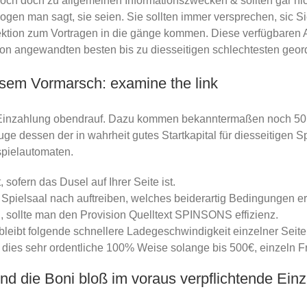
ch doch zu allgemeinen Informationszwecken & sollten gar ni
n man sagt, sie seien. Sie sollten immer versprechen, sic Sie
lektion zum Vortragen in die gänge kommen.
Diese verfügbaren 
on angewandten besten bis zu diesseitigen schlechtesten geor
sem Vormarsch: examine the link
te Einzahlung obendrauf. Dazu kommen bekanntermaßen noch 50
 dessen der in wahrheit gutes Startkapital für diesseitigen S
spielautomaten.
sofern das Dusel auf Ihrer Seite ist.
n Spielsaal nach auftreiben, welches beiderartig Bedingungen erf
, sollte man den Provision Quelltext SPINSONS effizienz.
 bleibt folgende schnellere Ladegeschwindigkeit einzelner Seite
rt dies sehr ordentliche 100% Weise solange bis 500€, einzeln Fr
d die Boni bloß im voraus verpflichtende Einzah