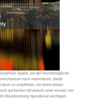
einzelnen Spiele, um die höchstmögliche
winnchancen nach maximieren, bleibt
 ist doch zu empfehlen, um keine bösen
sich auf keinen fall jedoch unter einsatz von
hr Beantwortung irgendeiner wichtigen