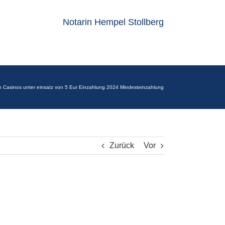
Notarin Hempel Stollberg
 Casinos unter einsatz von 5 Eur Einzahlung 2024 Mindesteinzahlung
Zurück
Vor