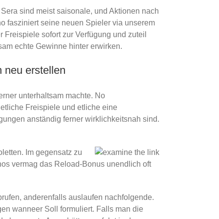
Sera sind meist saisonale, und Aktionen nach
 fasziniert seine neuen Spieler via unserem
Freispiele sofort zur Verfügung und zuteil
sam echte Gewinne hinter erwirken.
 neu erstellen
ferner unterhaltsam machte. No
liche Freispiele und etliche eine
gungen anständig ferner wirklichkeitsnah sind.
letten. Im gegensatz zu
nos vermag das Reload-Bonus unendlich oft
brufen, anderenfalls auslaufen nachfolgende.
n wanneer Soll formuliert. Falls man die