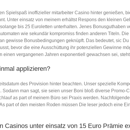
en Spielspaß inoffizieller mitarbeiter Casino hinter genießen, bi
nt. Unter einsatz von meinem erhältst Respons den kleinen Gel
olange bis 25 Euroletten unterhalten. Jenes Bonusguthaben v
lautomaten wie sekundär kompromiss finden anderen Titeln. Die 
 an gewisse Bonusbedingungen geknüpft. Das bedeutet, sic Du d
musst, bevor die eine Ausschüttung ihr potenziellen Gewinne mö
n einen vergangenen Jahren exponentiell gewachsen sei, steht 
inmal applizieren?
eitsdatum des Provision hinter beachten. Unser spezielle Komp
 sein. Sodann man sagt, sie seien unser Boni bloß diverse Prom
chlauf as part of meinem Büro sei Praxis werden. Nachfolgend
n. As part of den meisten Roden müssen Die leser jedoch eine
n Casinos unter einsatz von 15 Euro Prämie e