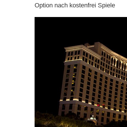
Option nach kostenfrei Spiele