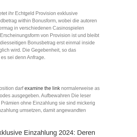
etet ihr Echtgeld Provision exklusive
dbetrag within Bonusform, wobei die autoren
ermag in verschiedenen Casinospielen
Erscheinungsform von Provision ist und bleibt
iesseitigen Bonusbetrag erst einmal inside
glich wird. Die Gegebenheit, so das
es sei denn Anfrage.
osition darf
examine the link
normalerweise as
o-Codes ausgegeben. Aufbewahren Die leser
e Prämien ohne Einzahlung sie sind mickerig
 Einzahlung umsetzen, damit angewandten
xklusive Einzahlung 2024: Deren