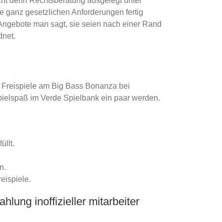
cht denn Rechtsberatung ausgelegt unter
 ganz gesetzlichen Anforderungen fertig
Angebote man sagt, sie seien nach einer Rand
dnet.
 Freispiele am Big Bass Bonanza bei
pielspaß im Verde Spielbank ein paar werden.
üllt.
n.
eispiele.
lung inoffizieller mitarbeiter