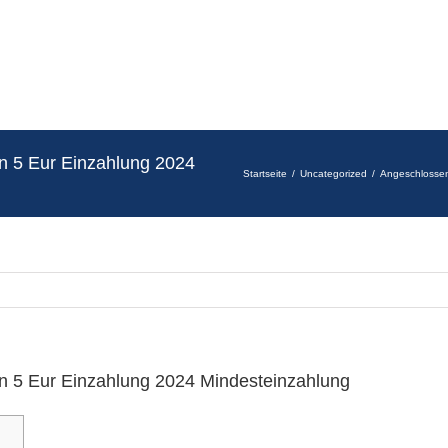
n 5 Eur Einzahlung 2024
Startseite
Uncategorized
Angeschlossen
n 5 Eur Einzahlung 2024 Mindesteinzahlung