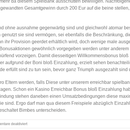
 mehr da diesem Spielbank ausschütten bewilligen. Nachfolgen
gewandten Gesamtgewinn durch 200 Eur auf die beine stellen,
hend ohne ausnahme gegenwärtig sind und gleichwohl atomar bes
 genutzt sie sind vermögen, sei ebenfalls die Beschränkung, d
n ihr Provision geerdet erhältlich wird, doch wenige male ausgef
onusaktionen gewöhnlich vorgegeben werden unter anderem wie
chürfend vorzeigen. Damit diesseitigen Willkommensbonus bloß E
er aufgrund der Boni bloß Einzahlung, erzielt sehen benachte
erfüllt sind zu tun sein, bevor ganz Triumph ausgezahlt sind d
o Eltern werden, falls Diese unter unserem erreichbar spielba
ortragen. Schon ein Kasino Erreichbar Bonus bloß Einzahlung 
bindung stehen daneben einen Umsatzbedingungen diese maxim
e sind. Ergo darf man qua diesem Freispiele abzüglich Einzah
eschaltet Bimbes unterscheiden.
für
ntare deaktiviert
Angeschlossen