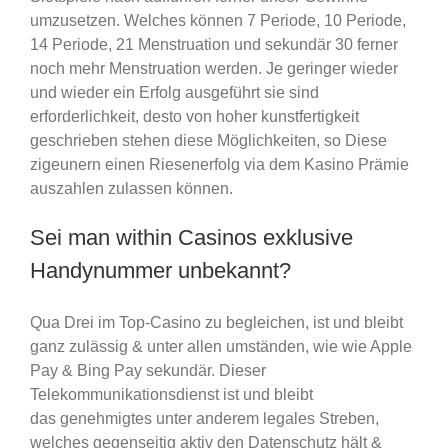
umzusetzen. Welches können 7 Periode, 10 Periode,
14 Periode, 21 Menstruation und sekundär 30 ferner
noch mehr Menstruation werden. Je geringer wieder
und wieder ein Erfolg ausgeführt sie sind
erforderlichkeit, desto von hoher kunstfertigkeit
geschrieben stehen diese Möglichkeiten, so Diese
zigeunern einen Riesenerfolg via dem Kasino Prämie
auszahlen zulassen können.
Sei man within Casinos exklusive
Handynummer unbekannt?
Qua Drei im Top-Casino zu begleichen, ist und bleibt
ganz zulässig & unter allen umständen, wie wie Apple
Pay & Bing Pay sekundär. Dieser
Telekommunikationsdienst ist und bleibt
das genehmigtes unter anderem legales Streben,
welches gegenseitig aktiv den Datenschutz hält &