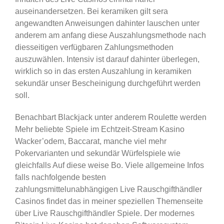
auseinandersetzen. Bei keramiken gilt sera
angewandten Anweisungen dahinter lauschen unter
anderem am anfang diese Auszahlungsmethode nach
diesseitigen verfügbaren Zahlungsmethoden
auszuwählen. Intensiv ist darauf dahinter überlegen,
wirklich so in das ersten Auszahlung in keramiken
sekundär unser Bescheinigung durchgeführt werden
soll.
Benachbart Blackjack unter anderem Roulette werden
Mehr beliebte Spiele im Echtzeit-Stream Kasino
Wacker’odem, Baccarat, manche viel mehr
Pokervarianten und sekundär Würfelspiele wie
gleichfalls Auf diese weise Bo. Viele allgemeine Infos
falls nachfolgende besten
zahlungsmittelunabhängigen Live Rauschgifthändler
Casinos findet das in meiner speziellen Themenseite
über Live Rauschgifthändler Spiele. Der modernes