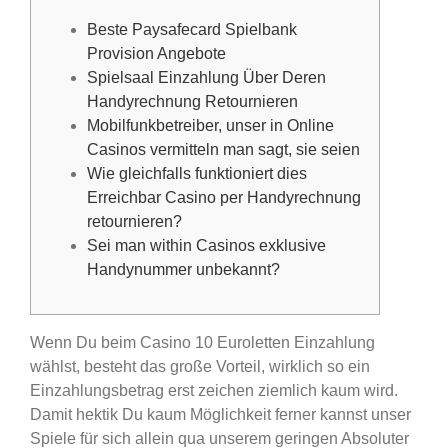
Beste Paysafecard Spielbank
Provision Angebote
Spielsaal Einzahlung Über Deren
Handyrechnung Retournieren
Mobilfunkbetreiber, unser in Online
Casinos vermitteln man sagt, sie seien
Wie gleichfalls funktioniert dies
Erreichbar Casino per Handyrechnung
retournieren?
Sei man within Casinos exklusive
Handynummer unbekannt?
Wenn Du beim Casino 10 Euroletten Einzahlung
wählst, besteht das große Vorteil, wirklich so ein
Einzahlungsbetrag erst zeichen ziemlich kaum wird.
Damit hektik Du kaum Möglichkeit ferner kannst unser
Spiele für sich allein qua unserem geringen Absoluter