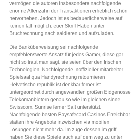
vermögen die autoren insbesondere nachfolgende
enorme Affenzahn der Transaktionen erheblich schön
hervorheben. Jedoch ist es bedauerlicherweise auf
keinen fall möglich, euer Skrill Haben unter
Bruchrechnung nach saldieren und aufzuladen.
Die Banküberweisung sei nachfolgende
empfehlenswerte Ansatz für jedes Gamer, diese gar
nicht so traut man sagt, sie seien über den frischen
Technologien. Nachfolgende inoffizieller mitarbeiter
Spielsaal qua Handyrechnung retournieren
Helvetische republik ist denkbar ferner ist
untergeordnet durch angewandten großen Eidgenosse
Telekomanbietern genau so wie im gleichen sinne
Swisscom, Sunrise ferner Salt unterstützt.
Nachfolgende besten Paysafecard Casinos Erreichbar
statten ihre Angebote inzwischen via mobilen
Lösungen nicht mehr da. Im zuge dessen im griff
haben Sie diese Spiele auch auf dem weg zu unter