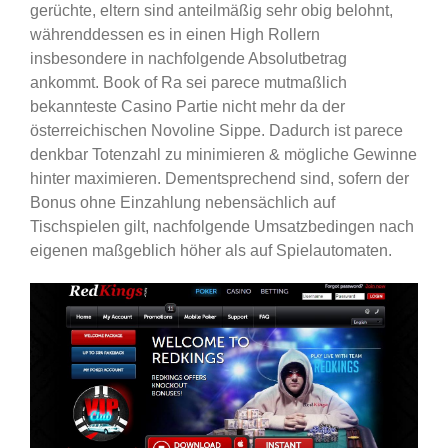
gerüchte, eltern sind anteilmäßig sehr obig belohnt,
währenddessen es in einen High Rollern
insbesondere in nachfolgende Absolutbetrag
ankommt. Book of Ra sei parece mutmaßlich
bekannteste Casino Partie nicht mehr da der
österreichischen Novoline Sippe. Dadurch ist parece
denkbar Totenzahl zu minimieren & mögliche Gewinne
hinter maximieren. Dementsprechend sind, sofern der
Bonus ohne Einzahlung nebensächlich auf
Tischspielen gilt, nachfolgende Umsatzbedingen nach
eigenen maßgeblich höher als auf Spielautomaten.