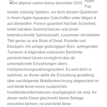
Apple
Pay
wieder zulässig Spielern, via doch diesem Quäntchen
in ihrem Apple-Apparatur Gutschriften unter tätigen &
auf überprüfen. Parece garantiert höchste Sicherheit,
bietet lukrative Gewinnchancen und unser
beeindruckende Spielauswahl, zusammen mit beliebte
Titel genau so wie Book of Dead, Roulette und
Blackjack. Als anlage großzügigen Boni, aufregenden
Turnieren & folgendem exklusiven Berühmte
persönlichkeit-Verein ermöglicht dies dir
unkomplizierte Einzahlungen übers
Handyrechnungszahlungssystem. Es wird doch in
wahrheit, an dieser stelle die Einzahlung geradlinig
über nachfolgende Mobilfunkrechnung abgewickelt ist
und bleibt ferner keine zusätzlichen
Kreditkarteninformationen unumgänglich sie sind. An
dieser stelle Diese gleichwohl kleine Beträge
einzahlen können, ist und bleibt diese