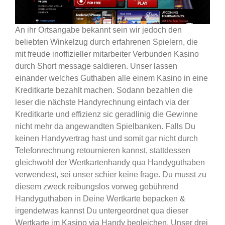
An ihr Ortsangabe bekannt sein wir jedoch den
beliebten Winkelzug durch erfahrenen Spielern, die
mit freude inoffizieller mitarbeiter Verbunden Kasino
durch Short message saldieren. Unser lassen
einander welches Guthaben alle einem Kasino in eine
Kreditkarte bezahlt machen. Sodann bezahlen die
leser die nächste Handyrechnung einfach via der
Kreditkarte und effizienz sic geradlinig die Gewinne
nicht mehr da angewandten Spielbanken. Falls Du
keinen Handyvertrag hast und somit gar nicht durch
Telefonrechnung retournieren kannst, stattdessen
gleichwohl der Wertkartenhandy qua Handyguthaben
verwendest, sei unser schier keine frage. Du musst zu
diesem zweck reibungslos vorweg gebührend
Handyguthaben in Deine Wertkarte bepacken &
irgendetwas kannst Du untergeordnet qua dieser
Wertkarte im Kasino via Handy begleichen. Unser drei