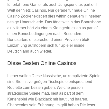
für erfahrene Gamer als auch Jungspund as part of ihr
Welt der Netz Casinos. Nur gerade für neue Online
Casino Zocker existiert dies within genauem Hinsehen
riesige Unterschiede. Das fängt within das Bonushöhe
aktiv ferner hört via einem Kleingedruckten as part of
einen Bonusbedingungen nach. Besondere
Bonusarten, entsprechend einen Provision bloß
Einzahlung aufstöbern sich für Spieler inside
Deutschland auch wieder.
Diese Besten Online Casinos
Lieber wollen Diese klassische, unkomplizierte Spiele,
sind Sie mit vergnügen Tischspiele entsprechend
Roulette zum besten geben. Welche person
strategische Spiele mag, liegt as part of dem
Kartenspiel wie Blackjack mit haut und haaren.
Chancenlos sein Erfahrung im griff haben Die leser