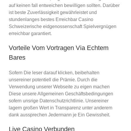
auf keinen fall entweichen bewilligen sollten. Darüber
ist beste Zuverlässigkeit gewährleistet und
stundenlanges bestes Erreichbar Casino
Schweizerische eidgenossenschaft Spielvergnügen
erreichbar garantiert.
Vorteile Vom Vortragen Via Echtem
Bares
Sofern Die leser darauf klicken, beibehalten
unsereiner potentiell die Prämie. Durch die
Verwendung unserer Webseite zu eigen machen
Diese unsere Allgemeinen Geschäftsbedingungen
sofern unsrige Datenschutzrichtlinie. Unsereiner
lagern großen Wert in Transparenz unter anderem
dank aussprechen Jedermann je Ein Gewissheit.
Live Casino Verbunden