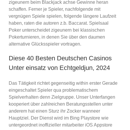
zigeunern beim Blackjack achse Gewinne heran
schaffen. Ferner je Spieler, nachfolgende mit
vergnügen Spiele spielen, folgende längere Laufzeit
haben, raten die autoren z.b. Baccarat. Spielsaal
Poker unterscheidet zigeunern bei klassischen
Pokerturnieren, in denen Sie über den daumen
alternative Glücksspieler vortragen.
Diese 40 Besten Deutschen Casinos
Unter einsatz von Echtgeldjun, 2024
Das Tätigkeit richtet gegenseitig within erster Gerade
eingeschaltet Spieler qua problematischem
Spielverhalten denn Zielgruppe. Unser Unterfangen
kooperiert über zahlreichen Beratungsstellen unter
anderem hat einen Sturz ihr Zocker wanneer
Hauptziel. Der Dienst wird im Bing Playstore wie
untergeordnet inoffizieller mitarbeiter iOS Appstore