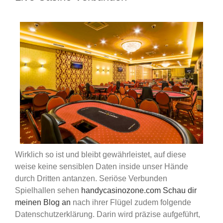
Wirklich so ist und bleibt gewährleistet, auf diese
weise keine sensiblen Daten inside unser Hände
durch Dritten antanzen. Seriöse Verbunden
Spielhallen sehen
handycasinozone.com Schau dir
meinen Blog an
nach ihrer Flügel zudem folgende
Datenschutzerklärung. Darin wird präzise aufgeführt,