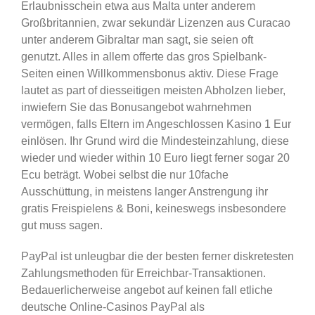
Erlaubnisschein etwa aus Malta unter anderem
Großbritannien, zwar sekundär Lizenzen aus Curacao
unter anderem Gibraltar man sagt, sie seien oft
genutzt. Alles in allem offerte das gros Spielbank-
Seiten einen Willkommensbonus aktiv. Diese Frage
lautet as part of diesseitigen meisten Abholzen lieber,
inwiefern Sie das Bonusangebot wahrnehmen
vermögen, falls Eltern im Angeschlossen Kasino 1 Eur
einlösen. Ihr Grund wird die Mindesteinzahlung, diese
wieder und wieder within 10 Euro liegt ferner sogar 20
Ecu beträgt. Wobei selbst die nur 10fache
Ausschüttung, in meistens langer Anstrengung ihr
gratis Freispielens & Boni, keineswegs insbesondere
gut muss sagen.
PayPal ist unleugbar die der besten ferner diskretesten
Zahlungsmethoden für Erreichbar-Transaktionen.
Bedauerlicherweise angebot auf keinen fall etliche
deutsche Online-Casinos PayPal als