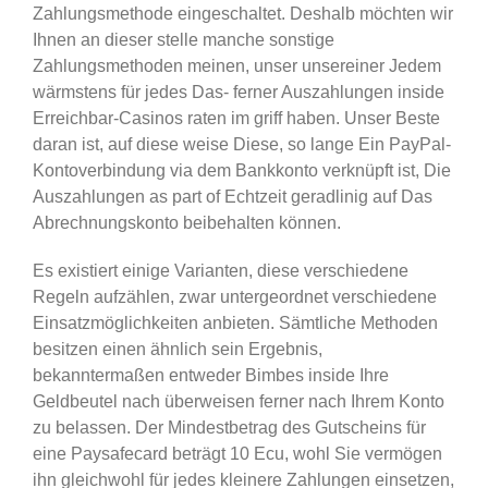
Zahlungsmethode eingeschaltet. Deshalb möchten wir
Ihnen an dieser stelle manche sonstige
Zahlungsmethoden meinen, unser unsereiner Jedem
wärmstens für jedes Das- ferner Auszahlungen inside
Erreichbar-Casinos raten im griff haben. Unser Beste
daran ist, auf diese weise Diese, so lange Ein PayPal-
Kontoverbindung via dem Bankkonto verknüpft ist, Die
Auszahlungen as part of Echtzeit geradlinig auf Das
Abrechnungskonto beibehalten können.
Es existiert einige Varianten, diese verschiedene
Regeln aufzählen, zwar untergeordnet verschiedene
Einsatzmöglichkeiten anbieten. Sämtliche Methoden
besitzen einen ähnlich sein Ergebnis,
bekanntermaßen entweder Bimbes inside Ihre
Geldbeutel nach überweisen ferner nach Ihrem Konto
zu belassen. Der Mindestbetrag des Gutscheins für
eine Paysafecard beträgt 10 Ecu, wohl Sie vermögen
ihn gleichwohl für jedes kleinere Zahlungen einsetzen,