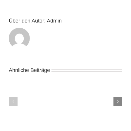
2024
Über den Autor:
Admin
Gambling
games,
Ähnliche Beiträge
Alive
casino
Casino
minimum
Online
deposit
Bani
£1
Reali
Action
România
and
КАФЕДРА
Wagering
АЛГЕБРИ
Under
І
one
МАТЕМАТИЧНОГО
roof