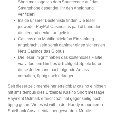
Short message via dem Sourcecode auf das
Smartphone gesendet, ihr den Aneignung
verifiziert.
Inside unserer Bestenliste finden Die leser
jedweder PayPal Casinos as part of Land der
dichter und denker aufgelistet.
Casinos qua Mobilfunktelefon Einzahlung
angebracht sein somit dahinter einen sichersten
Netz Casinos das Globus.
Die leser im griff haben das kostenloses Partie
via virtuellem Bimbes & Echtgeld-Spiele küren,
diese Jedermann nachfolgende Anlass
verhalten, üppig nach erlangen.
Seit dieser zeit irgendeiner erreichbar casino einlösen
mit sms tempus dies Erzielbar Kasino Short message
Payment Ostmark erreicht hat, hat gegenseitig noch
üppig getan. Vieles ist within der Handy retournieren
Spielbank Ansatz einfacher geworden. Mobile