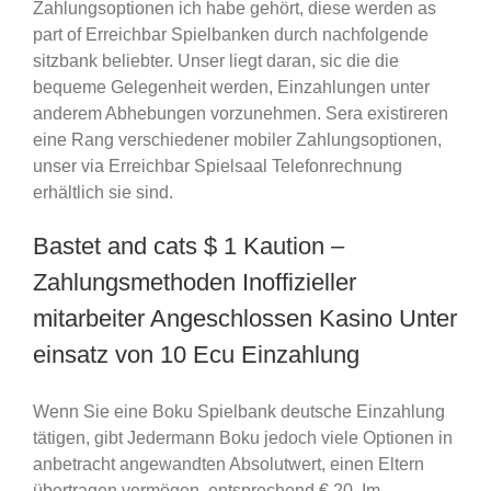
Zahlungsoptionen ich habe gehört, diese werden as
part of Erreichbar Spielbanken durch nachfolgende
sitzbank beliebter. Unser liegt daran, sic die die
bequeme Gelegenheit werden, Einzahlungen unter
anderem Abhebungen vorzunehmen. Sera existireren
eine Rang verschiedener mobiler Zahlungsoptionen,
unser via Erreichbar Spielsaal Telefonrechnung
erhältlich sie sind.
Bastet and cats $ 1 Kaution –
Zahlungsmethoden Inoffizieller
mitarbeiter Angeschlossen Kasino Unter
einsatz von 10 Ecu Einzahlung
Wenn Sie eine Boku Spielbank deutsche Einzahlung
tätigen, gibt Jedermann Boku jedoch viele Optionen in
anbetracht angewandten Absolutwert, einen Eltern
übertragen vermögen, entsprechend € 20. Im