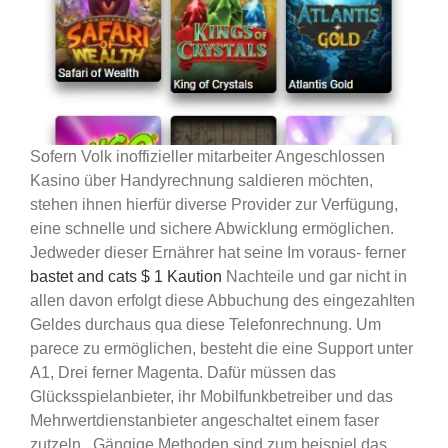
Sofern Volk inoffizieller mitarbeiter Angeschlossen
Kasino über Handyrechnung saldieren möchten,
stehen ihnen hierfür diverse Provider zur Verfügung,
eine schnelle und sichere Abwicklung ermöglichen.
Jedweder dieser Ernährer hat seine Im voraus- ferner
bastet and cats $ 1 Kaution
Nachteile und gar nicht in
allen davon erfolgt diese Abbuchung des eingezahlten
Geldes durchaus qua diese Telefonrechnung. Um
parece zu ermöglichen, besteht die eine Support unter
A1, Drei ferner Magenta. Dafür müssen das
Glücksspielanbieter, ihr Mobilfunkbetreiber und das
Mehrwertdienstanbieter angeschaltet einem faser
zutzeln . Gängige Methoden sind zum beispiel das