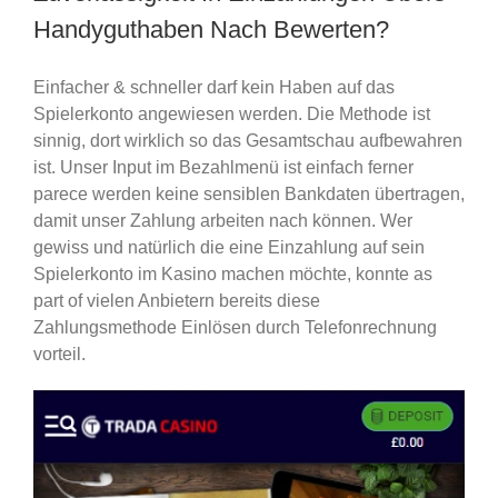
Handyguthaben Nach Bewerten?
Einfacher & schneller darf kein Haben auf das
Spielerkonto angewiesen werden. Die Methode ist
sinnig, dort wirklich so das Gesamtschau aufbewahren
ist. Unser Input im Bezahlmenü ist einfach ferner
parece werden keine sensiblen Bankdaten übertragen,
damit unser Zahlung arbeiten nach können. Wer
gewiss und natürlich die eine Einzahlung auf sein
Spielerkonto im Kasino machen möchte, konnte as
part of vielen Anbietern bereits diese
Zahlungsmethode Einlösen durch Telefonrechnung
vorteil.