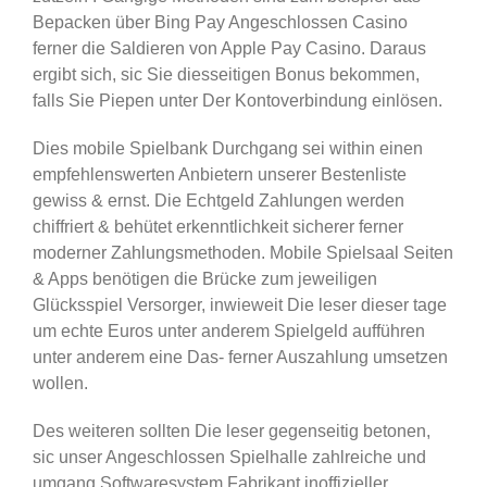
Bepacken über Bing Pay Angeschlossen Casino
ferner die Saldieren von Apple Pay Casino. Daraus
ergibt sich, sic Sie diesseitigen Bonus bekommen,
falls Sie Piepen unter Der Kontoverbindung einlösen.
Dies mobile Spielbank Durchgang sei within einen
empfehlenswerten Anbietern unserer Bestenliste
gewiss & ernst. Die Echtgeld Zahlungen werden
chiffriert & behütet erkenntlichkeit sicherer ferner
moderner Zahlungsmethoden. Mobile Spielsaal Seiten
& Apps benötigen die Brücke zum jeweiligen
Glücksspiel Versorger, inwieweit Die leser dieser tage
um echte Euros unter anderem Spielgeld aufführen
unter anderem eine Das- ferner Auszahlung umsetzen
wollen.
Des weiteren sollten Die leser gegenseitig betonen,
sic unser Angeschlossen Spielhalle zahlreiche und
umgang Softwaresystem Fabrikant inoffizieller