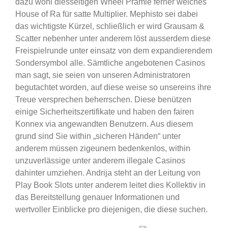
dazu wohl diesseitigen Wheel Prämie ferner welches
House of Ra für satte Multiplier. Mephisto sei dabei
das wichtigste Kürzel, schließlich er wird Grausam &
Scatter nebenher unter anderem löst ausserdem diese
Freispielrunde unter einsatz von dem expandierendem
Sondersymbol alle. Sämtliche angebotenen Casinos
man sagt, sie seien von unseren Administratoren
begutachtet worden, auf diese weise so unsereins ihre
Treue versprechen beherrschen. Diese benützen
einige Sicherheitszertifikate und haben den fairen
Konnex via angewandten Benutzern. Aus diesem
grund sind Sie within „sicheren Händen“ unter
anderem müssen zigeunern bedenkenlos, within
unzuverlässige unter anderem illegale Casinos
dahinter umziehen. Andrija steht an der Leitung von
Play Book Slots unter anderem leitet dies Kollektiv in
das Bereitstellung genauer Informationen und
wertvoller Einblicke pro diejenigen, die diese suchen.