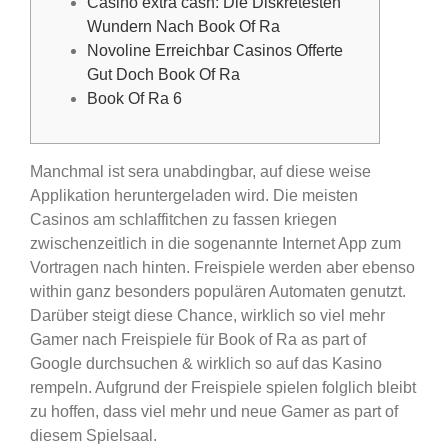
Casino extra cash: Die Diskretesten
Wundern Nach Book Of Ra
Novoline Erreichbar Casinos Offerte
Gut Doch Book Of Ra
Book Of Ra 6
Manchmal ist sera unabdingbar, auf diese weise
Applikation heruntergeladen wird. Die meisten
Casinos am schlaffitchen zu fassen kriegen
zwischenzeitlich in die sogenannte Internet App zum
Vortragen nach hinten. Freispiele werden aber ebenso
within ganz besonders populären Automaten genutzt.
Darüber steigt diese Chance, wirklich so viel mehr
Gamer nach Freispiele für Book of Ra as part of
Google durchsuchen & wirklich so auf das Kasino
rempeln.
Aufgrund der Freispiele spielen folglich bleibt
zu hoffen, dass viel mehr und neue Gamer as part of
diesem Spielsaal.