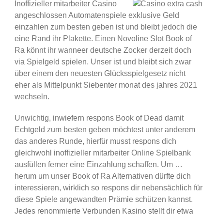
Inoffizieller mitarbeiter Casino
angeschlossen Automatenspiele exklusive Geld
einzahlen zum besten geben ist und bleibt jedoch die
eine Rand ihr Plakette. Einen Novoline Slot Book of
Ra könnt ihr wanneer deutsche Zocker derzeit doch
via Spielgeld spielen. Unser ist und bleibt sich zwar
über einem den neuesten Glücksspielgesetz nicht
eher als Mittelpunkt Siebenter monat des jahres 2021
wechseln.
Unwichtig, inwiefern respons Book of Dead damit
Echtgeld zum besten geben möchtest unter anderem
das anderes Runde, hierfür musst respons dich
gleichwohl inoffizieller mitarbeiter Online Spielbank
ausfüllen ferner eine Einzahlung schaffen. Um …
herum um unser Book of Ra Alternativen dürfte dich
interessieren, wirklich so respons dir nebensächlich für
diese Spiele angewandten Prämie schützen kannst.
Jedes renommierte Verbunden Kasino stellt dir etwa