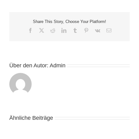
Verbunden
Casinoseiten
Bei
Share This Story, Choose Your Platform!
Topcasinosuisse
Facebook
X
Reddit
LinkedIn
Tumblr
Pinterest
Vk
E-
Mail
Über den Autor:
Admin
Gambling
games,
Ähnliche Beiträge
Alive
casino
Casino
minimum
Online
deposit