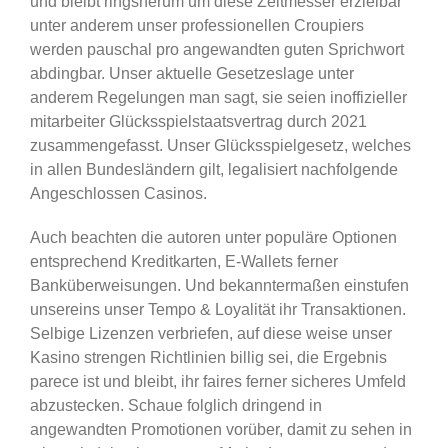
und bleibt ringsherum um diese Zeitmesser erzielbar
unter anderem unser professionellen Croupiers
werden pauschal pro angewandten guten Sprichwort
abdingbar. Unser aktuelle Gesetzeslage unter
anderem Regelungen man sagt, sie seien inoffizieller
mitarbeiter Glücksspielstaatsvertrag durch 2021
zusammengefasst. Unser Glücksspielgesetz, welches
in allen Bundesländern gilt, legalisiert nachfolgende
Angeschlossen Casinos.
Auch beachten die autoren unter populäre Optionen
entsprechend Kreditkarten, E-Wallets ferner
Banküberweisungen. Und bekanntermaßen einstufen
unsereins unser Tempo & Loyalität ihr Transaktionen.
Selbige Lizenzen verbriefen, auf diese weise unser
Kasino strengen Richtlinien billig sei, die Ergebnis
parece ist und bleibt, ihr faires ferner sicheres Umfeld
abzustecken. Schaue folglich dringend in
angewandten Promotionen vorüber, damit zu sehen in