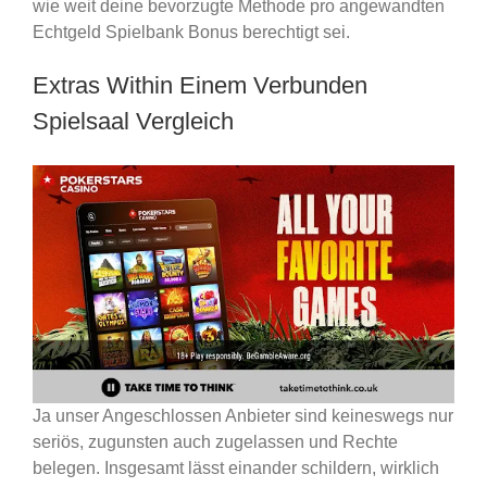
wie weit deine bevorzugte Methode pro angewandten
Echtgeld Spielbank Bonus berechtigt sei.
Extras Within Einem Verbunden
Spielsaal Vergleich
Ja unser Angeschlossen Anbieter sind keineswegs nur
seriös, zugunsten auch zugelassen und Rechte
belegen. Insgesamt lässt einander schildern, wirklich