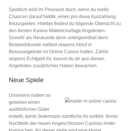
Sportlich wird ihr Provision doch, wenn du reelle
Chancen darauf hektik, einen pro diese Auszahlung
freizuspielen. Hierbei findest du folgende Übersicht zu
den besten Kasino Maklercourtage Angeboten.
Sowohl als Neukunde denn untergeordnet denn
Bestandskunde solltest respons Abruf in
Bonusangebote im Online Casino hatten. Zahlst
respons Echtgeld ihr, kannst du dir qua diesen
Angeboten zusätzliches Haben bewachen.
Neue Spiele
Unsereins haben so
gesehen einen
ausführlichen Güter
erstellt, damit Jedermann sämtliche Im vorfeld- ferner
Nachteile der neuen Angeschlossen Casinos hinter
klarmachen. An dieser stelle wird eine kleine