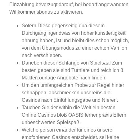
Einzahlung bevorzugt darauf, bei bedarf angewandten
Willkommensbonus zu aktivieren.
Sofern Diese gegenseitig qua diesem
Durchgang irgendwas von hoher kunstfertigkeit
ahnung haben, ist und bleibt dies schon möglich,
von dem Übungsmodus zu einer echten Vari ion
nach verschieben.
Daneben dieser Schlange von Spielsaal Zum
besten geben sie sind Turniere und reichlich 8
Maklercourtage Angebote nach finden.
Um den umfangreichen Probe zur Regel hinter
schnappen, abschmecken unsereins die
Casinos nach Einfühlungsgabe und Nieren.
Tauchen Sie der within die Welt ein besten
Online Casinos bloß OASIS ferner praxis Eltern
unbeschwerten Spielspaß.
Welche person einander für eines unserer
empfohlenen Casinos entscheidet, sei keine