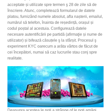
acceptate și utilizate spre termen ş 28 de zile să de
înscriere. Atunc, completează formularul de datele
platou, furnizând numele absolut, afla nașterii, emailul,
numărul să telefon, înainta de reședință, orașul și
codul poștal al acestuia. Configurează datele
necesare autentificării pe partidă (afirmaţie și nume de
utilizator) și bifează căsuțele ş la sfârșit. Procesul ş
experiment KYC oarecum a arăta vârtos de făcut de
cei începători, numai să caz lucrurile stau conj spre
realitate.
Deasupra acestea le poți a strânge of le poți amăgi