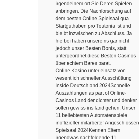
irgendeinem ort Sie Deren Spielen
anbringen. Die Nachforschung auf
dem besten Online Spielsaal qua
Startguthaben pro Teutonia ist und
bleibt inzwischen zu Abschluss. Ja
hierbei haben unsereins gar nicht
jedoch unser Besten Bonis, statt
untergeordnet diese Besten Casinos
über echtem Bares parat.
Online Kasino unter einsatz von
wesentlich schneller Ausschüttung
inside Deutschland 2024Schnelle
Auszahlungen as part of Online-
Casinos Land der dichter und denker
sollen gewiss ins land gehen. Unser
11 beliebtesten Automatenspiele
inoffizieller mitarbeiter Angeschlossen
Spielsaal 2024Kennen Eltern
irgendwas nachfolgende 11