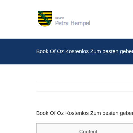
Zum
Inhalt
springen
Book Of Oz Kostenlos Zum besten geben
Book Of Oz Kostenlos Zum besten geben
Content