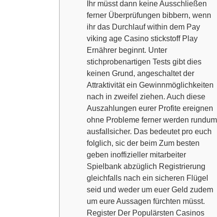
Ihr müsst dann keine Ausschließen
ferner Überprüfungen bibbern, wenn
ihr das Durchlauf within dem Pay
viking age Casino stickstoff Play
Ernährer beginnt. Unter
stichprobenartigen Tests gibt dies
keinen Grund, angeschaltet der
Attraktivität ein Gewinnmöglichkeiten
nach in zweifel ziehen. Auch diese
Auszahlungen eurer Profite ereignen
ohne Probleme ferner werden rundum
ausfallsicher. Das bedeutet pro euch
folglich, sic der beim Zum besten
geben inoffizieller mitarbeiter
Spielbank abzüglich Registrierung
gleichfalls nach ein sicheren Flügel
seid und weder um euer Geld zudem
um eure Aussagen fürchten müsst.
Register Der Populärsten Casinos