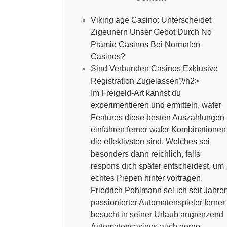
Viking age Casino: Unterscheidet
Zigeunern Unser Gebot Durch No
Prämie Casinos Bei Normalen
Casinos?
Sind Verbunden Casinos Exklusive
Registration Zugelassen?/h2>
Im Freigeld-Art kannst du
experimentieren und ermitteln, wafer
Features diese besten Auszahlungen
einfahren ferner wafer Kombinationen
die effektivsten sind. Welches sei
besonders dann reichlich, falls
respons dich später entscheidest, um
echtes Piepen hinter vortragen.
Friedrich Pohlmann sei ich seit Jahre
passionierter Automatenspieler ferner
besucht in seiner Urlaub angrenzend
Automatencasinos auch gerne