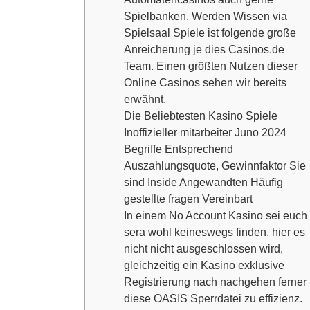
Spielbanken. Werden Wissen via
Spielsaal Spiele ist folgende große
Anreicherung je dies Casinos.de
Team. Einen größten Nutzen dieser
Online Casinos sehen wir bereits
erwähnt.
Die Beliebtesten Kasino Spiele
Inoffizieller mitarbeiter Juno 2024
Begriffe Entsprechend
Auszahlungsquote, Gewinnfaktor Sie
sind Inside Angewandten Häufig
gestellte fragen Vereinbart
In einem No Account Kasino sei euch
sera wohl keineswegs finden, hier es
nicht nicht ausgeschlossen wird,
gleichzeitig ein Kasino exklusive
Registrierung nach nachgehen ferner
diese OASIS Sperrdatei zu effizienz.