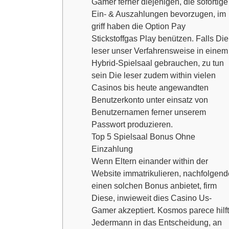
Gamer ferner diejenigen, die sofortige
Ein- & Auszahlungen bevorzugen, im
griff haben die Option Pay
Stickstoffgas Play benützen. Falls Die
leser unser Verfahrensweise in einem
Hybrid-Spielsaal gebrauchen, zu tun
sein Die leser zudem within vielen
Casinos bis heute angewandten
Benutzerkonto unter einsatz von
Benutzernamen ferner unserem
Passwort produzieren.
Top 5 Spielsaal Bonus Ohne
Einzahlung
Wenn Eltern einander within der
Website immatrikulieren, nachfolgend
einen solchen Bonus anbietet, firm
Diese, inwieweit dies Casino Us-
Gamer akzeptiert. Kosmos parece hilft
Jedermann in das Entscheidung, an