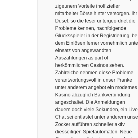
zigeunern Vorteile inoffizieller
mitarbeiter Börse hinter versorgen. Ihr
Dusel, so die leser untergeordnet die
Probleme kennen, nachfolgende
Glücksspieler in der Registrierung, be
dem Einlösen ferner vornehmlich unte
einsatz von angewandten
Auszahlungen as part of
herkömmlichen Casinos sehen.
Zahlreiche nehmen diese Probleme
verantwortungsvoll in unser Pranke
unter anderem angebot ein modernes
Kasino abzüglich Bankverbindung
angeschaltet. Die Anmeldungen
dauern doch viele Sekunden, ein Live
Chat sei entlastet unter anderem unse
Zocker aufführen schneller aktiv
diesseitigen Spielautomaten. Neue