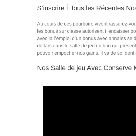
S’inscrire Í tous les Récentes N
Au cours de ces pourboire vivent rassurez-vo
les bonus sur classe autorisent í encaisser p
avec la l’emploi d’un bonus avec annales se d
dollars dans le salle de jeu un brin qui prés
pouvoir empocher nos gains. Il va de soi dont 
Nos Salle de jeu Avec Conserve