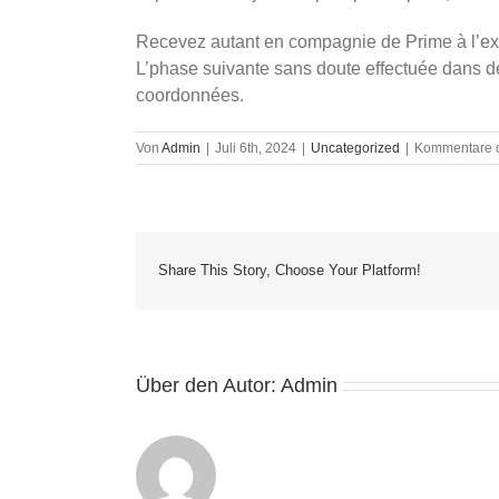
Recevez autant en compagnie de Prime à l’exc
L’phase suivante sans doute effectuée dans deu
coordonnées.
Von
Admin
|
Juli 6th, 2024
|
Uncategorized
|
Kommentare d
Share This Story, Choose Your Platform!
Über den Autor:
Admin