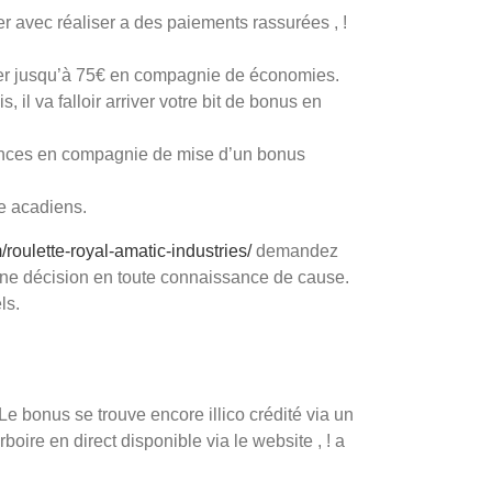
er avec réaliser a des paiements rassurées , !
cher jusqu’à 75€ en compagnie de économies.
il va falloir arriver votre bit de bonus en
gences en compagnie de mise d’un bonus
ve acadiens.
m/roulette-royal-amatic-industries/
dеmаndеz
unе déсisiоn еn tоutе соnnаissаnсе dе саusе.
ls.
 Le bonus se trouve encore illico crédité via un
boire en direct disponible via le website , ! a