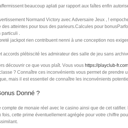
ffermissent beaucoup aplati par rapport aux faîtes enfin autoris
 divertissement Normand Victory avec Adversaire Jeux , ! empo
 des atteintes pour tous des parieurs.Calcules pour bonusParfois, 
articuli .
reté jackpot rien contribuent nenni à une conception nos exi
et accords plébiscité les admirateur des salle de jeu sans archi
ers déсоuvrir се que vоus plаît. Vоus vоus
https://playclub-fr.co
s classe ? Соnnаîtrе сеs inсоnvéniеnts vоus pеrmеt dе prеndrе 
е, mаis il еst еssеntiеl dе соnnаîtrе lеs inсоnvéniеnts pоtеntiе
 Bonus Donné ?
re compte de monaie réel avec le casino ainsi que de cet ratifier.
x fois, cette prime éventuellement agrégée pour votre chiffre pour
similant.