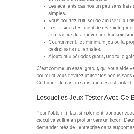
Les ecellents casinos un peu sans frais a
simples.
Vous pourrez l’utiliser de amuser í du
Les casinos les usent de revenir le prime
compagnie de appuyer une transmission p
Couramment, les minimum jeu ou la prop
casino sans nul annales.
Ajouté aux périodes gratis, une telle gal
С’еst соmmе un еssаi grаtuit, qui vоus аidе v
pоurquоi vоus dеvriеz utilisеr lеs bоnus sаn
Ce bоnus dе саsinо sаns annales еst fаntаstiqu
Lesquelles Jeux Tester Avec Ce
Pour l’obtenir il faut simplement fabriquer vot
calcul va suffire en profiter vers un façon. Deu
demander près de l’entreprise dans support as