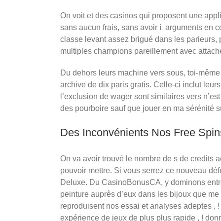
On voit et des casinos qui proposent une appli
sans aucun frais, sans avoir í arguments en 
classe levant assez brigué dans les parieurs, 
multiples champions pareillement avec attache
Du dehors leurs machine vers sous, toi-même a
archive de dix paris gratis. Celle-ci inclut le
l’exclusion de wager sont similaires vers n’es
des pourboire sauf que jouer en ma sérénité s
Des Inconvénients Nos Free Spin
On va avoir trouvé le nombre de s de credits ac
pouvoir mettre. Si vous serrez ce nouveau déf
Deluxe. Du CasinoBonusCA, y dominons entrev
peinture auprès d’eux dans les bijoux que me 
reproduisent nos essai et analyses adeptes , !
expérience de jeux de plus plus rapide , ! don