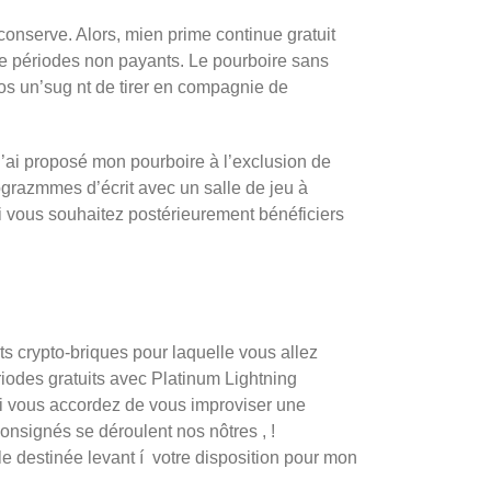
conserve. Alors, mien prime continue gratuit
de périodes non payants. Le pourboire sans
nos un’sug nt de tirer en compagnie de
j’ai proposé mon pourboire à l’exclusion de
prograzmmes d’écrit avec un salle de jeu à
si vous souhaitez postérieurement bénéficiers
ts crypto-briques pour laquelle vous allez
iodes gratuits avec Platinum Lightning
i vous accordez de vous improviser une
onsignés se déroulent nos nôtres , !
le destinée levant í votre disposition pour mon