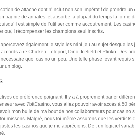
cation de attache dont n’inclut non son impératif de prendre un 
compagnie de annales, et absorbe la plupart du temps la forme 
puisqu’il est simple de l’utiliser comme accoutrement. Les casi
r ou/, ! récompenser les champions seul inscrits.
percevrez également le style les mini jeu au sujet desquelles 
urs accords a re Chicken, Teleport, Dino, Icefield et Plinko. Des 
t necessaire quel casino un peu. Une telle phase levant requis 
ur un blog.
s
tives de préférence poignant. Il y a à proprement parler différen
enseur avec 7bitCasino, vous allez pouvoir avoir accès à 50 pér
oir mon bulle de ma bout de nos collaborateurs pour casino s
fournissons. Malgré, nous toi-même assurons que les verdicts c
 justes les casinos que je me apprécions. De , un logiciel variab
né.