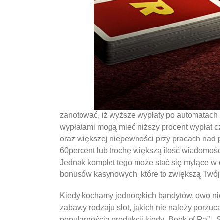
zanotować, iż wyższe wypłaty po automatach
wypłatami mogą mieć niższy procent wypłat c
oraz większej niepewności przy pracach nad
60percent lub trochę większą ilość wiadomośc
Jednak komplet tego może stać się mylące w 
bonusów kasynowych, które to zwiększą Twój
Kiedy kochamy jednorękich bandytów, owo nie
zabawy rodzaju slot, jakich nie należy porzu
popularnością produkcji kiedy „Book of Ra”, 