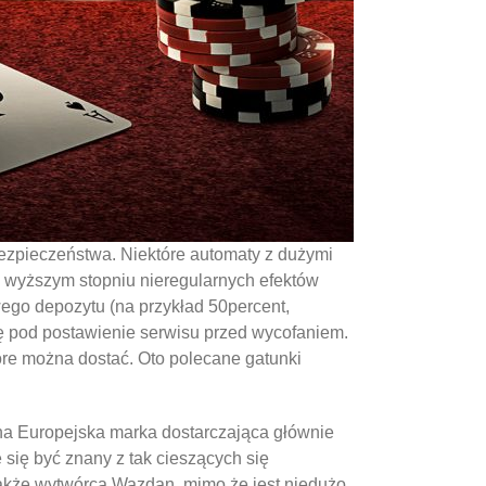
ezpieczeństwa. Niektóre automaty z dużymi
w wyższym stopniu nieregularnych efektów
ego depozytu (na przykład 50percent,
ię pod postawienie serwisu przed wycofaniem.
óre można dostać. Oto polecane gatunki
na Europejska marka dostarczająca głównie
 się być znany z tak cieszących się
 także wytwórca Wazdan, mimo że jest niedużo