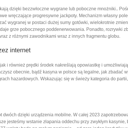
kają dzięki bezzwłoczne wygrane lub poboczne mnożniki.. Poś
ę owe wręczające progresywne jackpoty. Mechanizm własny polega
ać wygranej w postaci dużej sumy gotówki, wielokrotnie zmieni
 daje grze pobocznego poddenerwowania. Ponadto, rozrywki zb
i wraz z różnymi zawodnikami wraz z innych fragmentu globu.
ez internet
ak i również prędki środek nakreślają opowiastkę i umożliwiaj
zysz obecnie, bądź kasyna w polsce są legalne, jak zbadać wyp
grach hazardowych. Wskazując się w świeży kategoria do partii
t dwóch dzięki urządzenia mobilne. W całej 2023 zapotrzebowa
ze jesteśmy wstanie złapania oddechu przy zwykłym kasynie, 