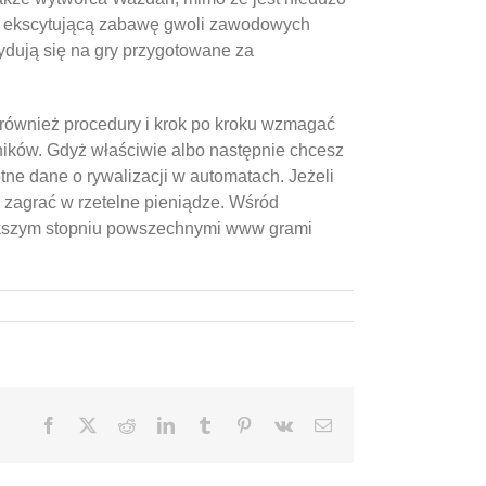
ją ekscytującą zabawę gwoli zawodowych
cydują się na gry przygotowane za
 również procedury i krok po kroku wzmagać
ków. Gdyż właściwie albo następnie chcesz
e dane o rywalizacji w automatach. Jeżeli
 zagrać w rzetelne pieniądze. Wśród
większym stopniu powszechnymi www grami
Facebook
X
Reddit
LinkedIn
Tumblr
Pinterest
Vk
E-
Mail