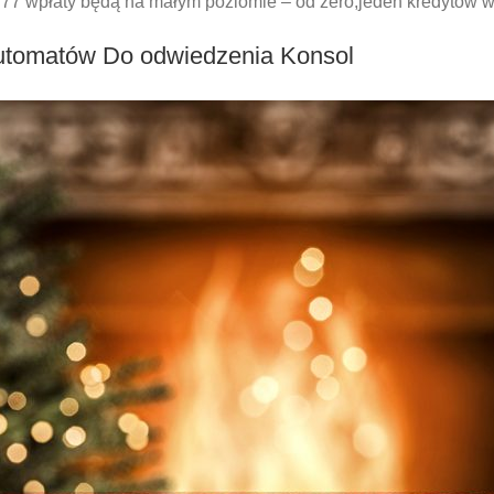
77 wpłaty będą na małym poziomie – od zero,jeden kredytów w c
Automatów Do odwiedzenia Konsol