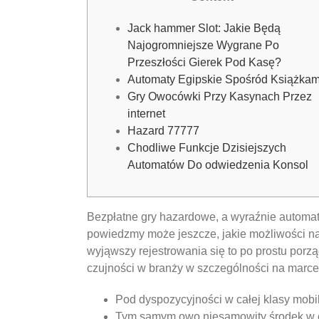
Jack hammer Slot: Jakie Będą
Najogromniejsze Wygrane Po
Przeszłości Gierek Pod Kasę?
Automaty Egipskie Spośród Książkam
Gry Owocówki Przy Kasynach Przez
internet
Hazard 77777
Chodliwe Funkcje Dzisiejszych
Automatów Do odwiedzenia Konsol
Bezpłatne gry hazardowe, a wyraźnie automat
powiedzmy może jeszcze, jakie możliwości na
wyjąwszy rejestrowania się to po prostu porz
czujności w branży w szczególności na marc
Pod dyspozycyjności w całej klasy mobil
Tym samym owo niesamowity środek w opin