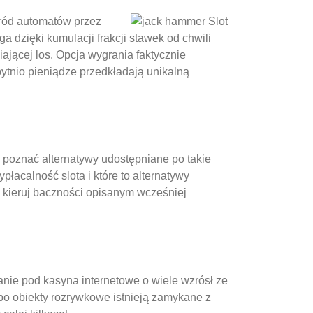
ród automatów przez
 dzięki kumulacji frakcji stawek od chwili
ającej los. Opcja wygrania faktycznie
ytnio pieniądze przedkładają unikalną
ą poznać alternatywy udostępniane po takie
łacalność slota i które to alternatywy
, kieruj baczności opisanym wcześniej
nie pod kasyna internetowe o wiele wzrósł ze
bo obiekty rozrywkowe istnieją zamykane z