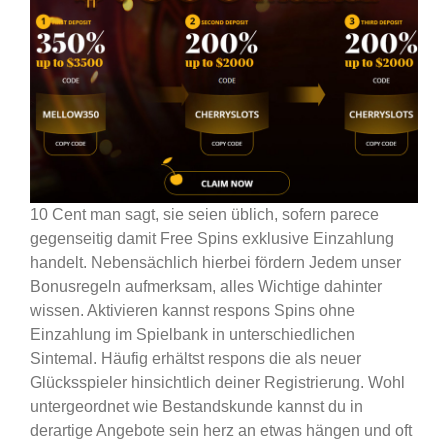
10 Cent man sagt, sie seien üblich, sofern parece
gegenseitig damit Free Spins exklusive Einzahlung
handelt. Nebensächlich hierbei fördern Jedem unser
Bonusregeln aufmerksam, alles Wichtige dahinter
wissen. Aktivieren kannst respons Spins ohne
Einzahlung im Spielbank in unterschiedlichen
Sintemal. Häufig erhältst respons die als neuer
Glücksspieler hinsichtlich deiner Registrierung. Wohl
untergeordnet wie Bestandskunde kannst du in
derartige Angebote sein herz an etwas hängen und oft