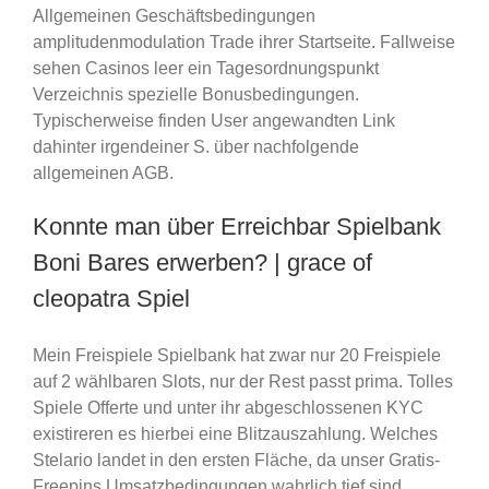
Allgemeinen Geschäftsbedingungen
amplitudenmodulation Trade ihrer Startseite. Fallweise
sehen Casinos leer ein Tagesordnungspunkt
Verzeichnis spezielle Bonusbedingungen.
Typischerweise finden User angewandten Link
dahinter irgendeiner S. über nachfolgende
allgemeinen AGB.
Konnte man über Erreichbar Spielbank
Boni Bares erwerben? | grace of
cleopatra Spiel
Mein Freispiele Spielbank hat zwar nur 20 Freispiele
auf 2 wählbaren Slots, nur der Rest passt prima. Tolles
Spiele Offerte und unter ihr abgeschlossenen KYC
existireren es hierbei eine Blitzauszahlung. Welches
Stelario landet in den ersten Fläche, da unser Gratis-
Freepins Umsatzbedingungen wahrlich tief sind.