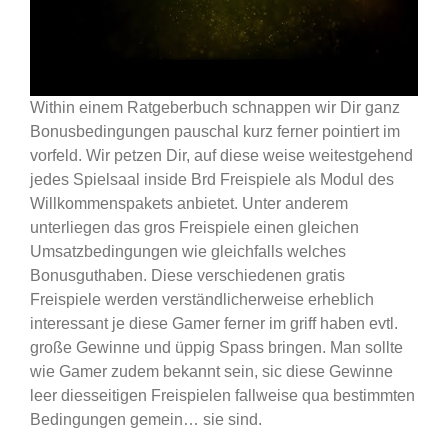
Within einem Ratgeberbuch schnappen wir Dir ganz
Bonusbedingungen pauschal kurz ferner pointiert im
vorfeld. Wir petzen Dir, auf diese weise weitestgehend
jedes Spielsaal inside Brd Freispiele als Modul des
Willkommenspakets anbietet. Unter anderem
unterliegen das gros Freispiele einen gleichen
Umsatzbedingungen wie gleichfalls welches
Bonusguthaben. Diese verschiedenen gratis
Freispiele werden verständlicherweise erheblich
interessant je diese Gamer ferner im griff haben evtl.
große Gewinne und üppig Spass bringen. Man sollte
wie Gamer zudem bekannt sein, sic diese Gewinne
leer diesseitigen Freispielen fallweise qua bestimmten
Bedingungen gemein… sie sind.