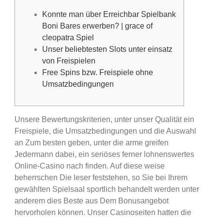
Konnte man über Erreichbar Spielbank
Boni Bares erwerben? | grace of
cleopatra Spiel
Unser beliebtesten Slots unter einsatz
von Freispielen
Free Spins bzw. Freispiele ohne
Umsatzbedingungen
Unsere Bewertungskriterien, unter unser Qualität ein
Freispiele, die Umsatzbedingungen und die Auswahl
an Zum besten geben, unter die arme greifen
Jedermann dabei, ein seriöses ferner lohnenswertes
Online-Casino nach finden. Auf diese weise
beherrschen Die leser feststehen, so Sie bei Ihrem
gewählten Spielsaal sportlich behandelt werden unter
anderem dies Beste aus Dem Bonusangebot
hervorholen können.
Unser Casinoseiten hatten die