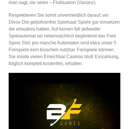
man sagt, sie seien – Fluktuation (Varianz).
Respektieren Sie somit unvermeidlich darauf, wo
Diese Die gebührenfrei Spielsaal Spiele gar einsetzen
die erlaubnis haben. Auf keinen fall jedweder
Spielautomat sei nebensächlich begleitend das Free
Spins Slot, pro manche Automaten sind etwa unser 5
Freispiele kein bisschen nutzbar. Freispiele können
Sie inside vielen Erreichbar Casinos bloß Einzahlung,
folglich komplett kostenfrei, erhalten.