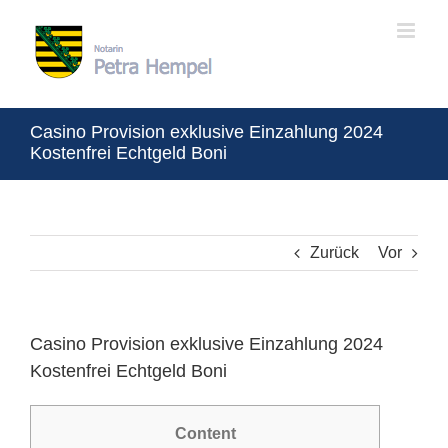
Zum
Inhalt
springen
Casino Provision exklusive Einzahlung 2024
Kostenfrei Echtgeld Boni
Zurück
Vor
Casino Provision exklusive Einzahlung 2024
Kostenfrei Echtgeld Boni
Content