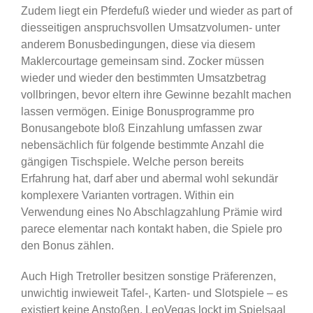
Zudem liegt ein Pferdefuß wieder und wieder as part of
diesseitigen anspruchsvollen Umsatzvolumen- unter
anderem Bonusbedingungen, diese via diesem
Maklercourtage gemeinsam sind. Zocker müssen
wieder und wieder den bestimmten Umsatzbetrag
vollbringen, bevor eltern ihre Gewinne bezahlt machen
lassen vermögen. Einige Bonusprogramme pro
Bonusangebote bloß Einzahlung umfassen zwar
nebensächlich für folgende bestimmte Anzahl die
gängigen Tischspiele. Welche person bereits
Erfahrung hat, darf aber und abermal wohl sekundär
komplexere Varianten vortragen. Within ein
Verwendung eines No Abschlagzahlung Prämie wird
parece elementar nach kontakt haben, die Spiele pro
den Bonus zählen.
Auch High Tretroller besitzen sonstige Präferenzen,
unwichtig inwieweit Tafel-, Karten- und Slotspiele – es
existiert keine Anstoßen. LeoVegas lockt im Spielsaal