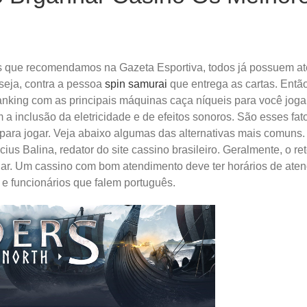
es que recomendamos na Gazeta Esportiva, todos já possuem ate
seja, contra a pessoa
spin samurai
que entrega as cartas. Então
ranking com as principais máquinas caça níqueis para você joga
a inclusão da eletricidade e de efeitos sonoros. São esses fat
o para jogar. Veja abaixo algumas das alternativas mais comun
icius Balina, redator do site cassino brasileiro. Geralmente, o 
ar. Um cassino com bom atendimento deve ter horários de atendi
o e funcionários que falem português.