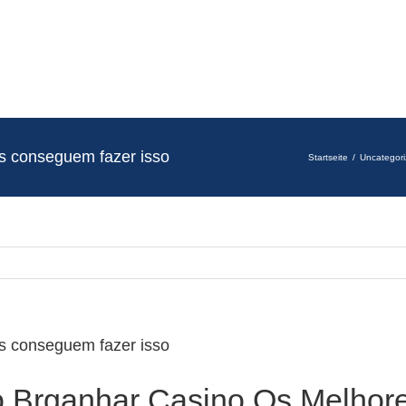
os conseguem fazer isso
Startseite
Uncategor
os conseguem fazer isso
o Brganhar Casino Os Melhor