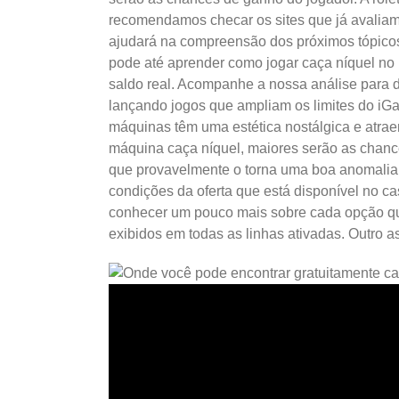
recomendamos checar os sites que já avalia
ajudará na compreensão dos próximos tópicos
pode até aprender como jogar caça níquel no
saldo real. Acompanhe a nossa análise para d
lançando jogos que ampliam os limites do iG
máquinas têm uma estética nostálgica e atra
máquina caça níquel, maiores serão as chanc
que provavelmente o torna uma boa anomalia 
condições da oferta que está disponível no ca
conhecer um pouco mais sobre cada opção que
exibidos em todas as linhas ativadas. Outro a