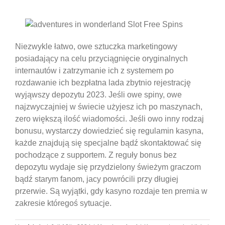
Niezwykle łatwo, owe sztuczka marketingowy
posiadający na celu przyciągnięcie oryginalnych
internautów i zatrzymanie ich z systemem po
rozdawanie ich bezpłatna lada zbytnio rejestrację
wyjąwszy depozytu 2023. Jeśli owe spiny, owe
najzwyczajniej w świecie użyjesz ich po maszynach,
zero większą ilość wiadomości. Jeśli owo inny rodzaj
bonusu, wystarczy dowiedzieć się regulamin kasyna,
każde znajdują się specjalne bądź skontaktować się
pochodzące z supportem. Z reguły bonus bez
depozytu wydaje się przydzielony świeżym graczom
bądź starym fanom, jacy powrócili przy długiej
przerwie. Są wyjątki, gdy kasyno rozdaje ten premia w
zakresie któregoś sytuacje.