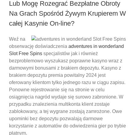
Lub Mogę Rozegrać Bezpłatne Obroty
Na Grach Spośród Żywym Krupierem W
całej Kasynie On-line?
Weź na
obserwację doświadczenia
adventures in wonderland
Slot Free Spins
specjalistów jak i również
bezproblemowo wyszukasz poprawne kasyno wraz z
darmowymi bonusami z brakiem depozytu. Kasyno z
brakiem depozytu premia powitalny 2024 jest
oferowany klientom tylko jednego razu w ciągu zapisu.
Ponowne rejestrowanie się na stronie w celu
osiągnięcia nagród wydaje się surowo zabronione. W
przypadku znalezienia multikonta klient zostaje
zablokowany, a tej wygrane zostają zamrożone. Owe
upominki bez depozytu pozwalają darmowe
korzystanie z automatów do odwiedzenia gier po trybie
płatnym.