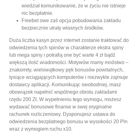
wiedział komunikowanie, że w życiu nie istnieje
nic bezpłatnie.
Freebet owe zaś opcja pobudowania zakładu
bezpiecznie utraty własnych środków.
Duża liczba kasyn przez internet zostanie traktować do
odwiedzenia tych spinów w charakterze ekstra spiny
lub mega spiny i potrafią one być warte 4 zł bądź
większą ilość wiadomości. Motywów mamy mnóstwo –
znakomity, wielowątkowy pęk bonusów powitalnych,
tysiące wciągających komputerów i niezwykle zajmuje
dostawcy aplikacji. Komunikując swobodniej, masz
obowiązek napełnić wspólnego obrotu zakładami
rzędu 200 Zł. W wypełnieniu tego wymogu, możesz
wydawać bonusowe finanse w swej oryginalne
rachunek rozliczeniowy. Dysponujesz ustawa do
odwiedzenia bezpłatnego bonusu w wysokości 20 Pln
wraz z wymogiem ruchu x10.