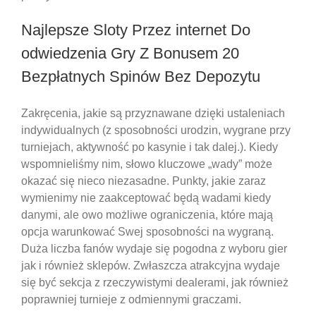
Najlepsze Sloty Przez internet Do
odwiedzenia Gry Z Bonusem 20
Bezpłatnych Spinów Bez Depozytu
Zakręcenia, jakie są przyznawane dzięki ustaleniach
indywidualnych (z sposobności urodzin, wygrane przy
turniejach, aktywność po kasynie i tak dalej.). Kiedy
wspomnieliśmy nim, słowo kluczowe „wady” może
okazać się nieco niezasadne. Punkty, jakie zaraz
wymienimy nie zaakceptować będą wadami kiedy
danymi, ale owo możliwe ograniczenia, które mają
opcja warunkować Swej sposobności na wygraną.
Duża liczba fanów wydaje się pogodna z wyboru gier
jak i również sklepów. Zwłaszcza atrakcyjna wydaje
się być sekcja z rzeczywistymi dealerami, jak również
poprawniej turnieje z odmiennymi graczami.