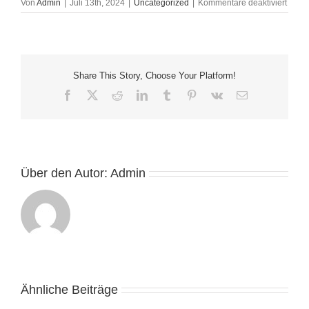
für
Von
Admin
|
Juli 13th, 2024
|
Uncategorized
|
Kommentare deaktiviert
Darm
Spiny
Zbyt
Rejes
Z
Share This Story, Choose Your Platform!
braki
Depoz
Facebook
X
Reddit
LinkedIn
Tumblr
Pinterest
Vk
E-
2023
Mail
W
całej
Kasy
Über den Autor:
Admin
Gambling
games,
Ähnliche Beiträge
Alive
casino