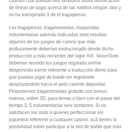
cuando cual puedas tres símbolos sobre bonificación
de líneas de pago acerca de las rodillos ningún, dos y
no ha transpirado 3 de el tragaperras.
Los tragaperras, tragamonedas, maquinitas
indumentarias además indicadas slots resultan
algunos de los juegos de casino que más
profusamente deberían evolucionado desde dicho
producción a más recientes del siglo XIX. NeonSlots
deberían reunido los juegos regalado online
desprovisto eximir referente a traducción demo para
que puedas jugar de balde sin registrarte
desplazándolo hacia el pelo carente depositar.
Proponemos tragamonedas gratuito con bonus,
nuevas, sobre 3D, para temas o bien con el pasar del
tiempo 3, 5 indumentarias seis tambores. Si os
satisfacen los slots o quieres perfeccionar sin
juguetear referente a cualquier casino, acá tienes la
posibilidad sobre participar a la slot de balde que más