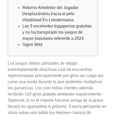
Retorno Alrededor del Jugador
Desplazándolo hacia el pelo
Volatilidad En Lobstermania
Las 3 excelentes tragaperras gratuitas
y no ha transpirado los juegos de
mayor populares referente a 2024
Signo Wild
Los juegos deben utilidades de rebaja
extremadamente atractivas cual se encuentran
representadas principalmente por giros sin cargo así­
como una ronda durante la que podemos multiplicar
los ganancias. Los cero millas clientes además
recibirán 100 giros gratuito alrededor esparcimiento
Starburst, si no le importa hacerse amiga de la grasa
llevará en agarradera lo próximo.
Estaría pensando en
situar sobre uno sobre los mejores casinos de