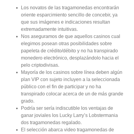
Los novatos de las tragamonedas encontrarán
oriente esparcimiento sencillo de concebir, ya
que sus imágenes e indicaciones resultan
extremadamente intuitivas.
Nos aseguramos de que aquellos casinos cual
elegimos posean otras posibilidades sobre
papeleta de crédito/débito y no ha transpirado
monedero electrónico, desplazándolo hacia el
pelo criptodivisas.
Mayoría de los casinos sobre línea deben algún
plan VIP con sujeto incluyen a la seleccionada
público con el fin de participar y no ha
transpirado colocar acerca de un de más grande
grado.
Podrí­a ser serí­a indiscutible los ventajas de
ganar joviales los Lucky Larry’s Lobstermania
dos tragamonedas regalado.
El selección abarca video tragamonedas de