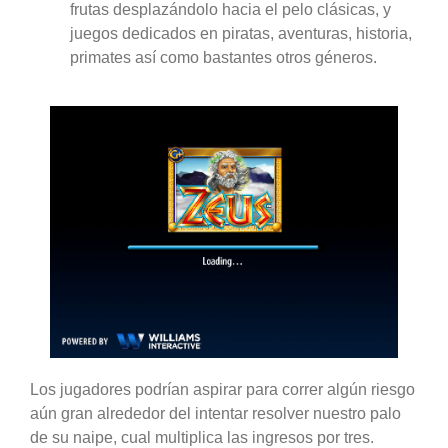
frutas desplazándolo hacia el pelo clásicas, y
juegos dedicados en piratas, aventuras, historia,
primates así­ como bastantes otros géneros.
Los jugadores podrían aspirar para correr algún riesgo
aún gran alrededor del intentar resolver nuestro palo
de su naipe, cual multiplica las ingresos por tres.