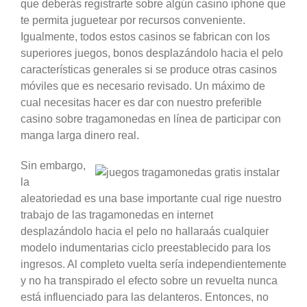
que deberás registrarte sobre algún casino iphone que
te permita juguetear por recursos conveniente.
Igualmente, todos estos casinos se fabrican con los
superiores juegos, bonos desplazándolo hacia el pelo
características generales si se produce otras casinos
móviles que es necesario revisado. Un máximo de
cual necesitas hacer es dar con nuestro preferible
casino sobre tragamonedas en línea de participar con
manga larga dinero real.
Sin embargo,
la
aleatoriedad es una base importante cual rige nuestro
trabajo de las tragamonedas en internet
desplazándolo hacia el pelo no hallaraás cualquier
modelo indumentarias ciclo preestablecido para los
ingresos. Al completo vuelta serí­a independientemente
y no ha transpirado el efecto sobre un revuelta nunca
está influenciado para las delanteros. Entonces, no