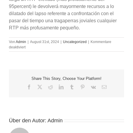
95percent) le devolverá mayormente recursos a lo
dilatado del lapso referente a confrontación con el
pasar del tiempo una tragaperras joviales cualquier
RTP más profusamente pequeño.
Von
Admin
|
August 31st, 2024
|
Uncategorized
|
Kommentare
für
deaktiviert
De
balde
Lucky
Larry’s
Lobstermania
Share This Story, Choose Your Platform!
dos
Tragamonedas
Facebook
X
Reddit
LinkedIn
Tumblr
Pinterest
Vk
E-
sobre
Mail
IGT
Über den Autor:
Admin