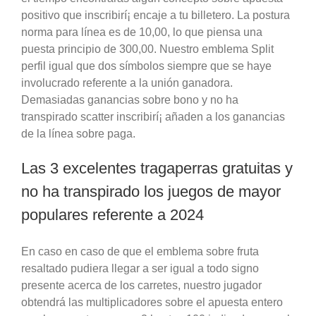
positivo que inscribirí¡ encaje a tu billetero. La postura
norma para línea es de 10,00, lo que piensa una
puesta principio de 300,00. Nuestro emblema Split
perfil igual que dos símbolos siempre que se haye
involucrado referente a la unión ganadora.
Demasiadas ganancias sobre bono y no ha
transpirado scatter inscribirí¡ añaden a los ganancias
de la línea sobre paga.
Las 3 excelentes tragaperras gratuitas y
no ha transpirado los juegos de mayor
populares referente a 2024
En caso en caso de que el emblema sobre fruta
resaltado pudiera llegar a ser igual a todo signo
presente acerca de los carretes, nuestro jugador
obtendrá las multiplicadores sobre el apuesta entero