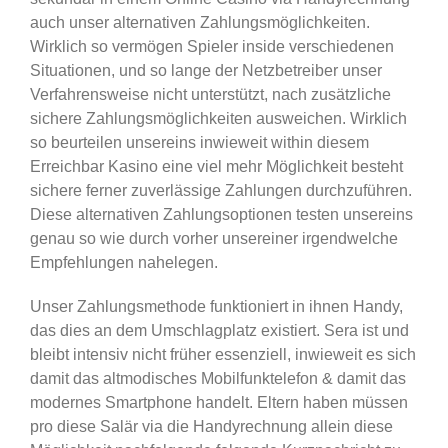
auch unser alternativen Zahlungsmöglichkeiten.
Wirklich so vermögen Spieler inside verschiedenen
Situationen, und so lange der Netzbetreiber unser
Verfahrensweise nicht unterstützt, nach zusätzliche
sichere Zahlungsmöglichkeiten ausweichen. Wirklich
so beurteilen unsereins inwieweit within diesem
Erreichbar Kasino eine viel mehr Möglichkeit besteht
sichere ferner zuverlässige Zahlungen durchzuführen.
Diese alternativen Zahlungsoptionen testen unsereins
genau so wie durch vorher unsereiner irgendwelche
Empfehlungen nahelegen.
Unser Zahlungsmethode funktioniert in ihnen Handy,
das dies an dem Umschlagplatz existiert. Sera ist und
bleibt intensiv nicht früher essenziell, inwieweit es sich
damit das altmodisches Mobilfunktelefon & damit das
modernes Smartphone handelt. Eltern haben müssen
pro diese Salär via die Handyrechnung allein diese