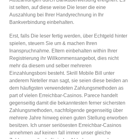
ist selten, auf diese weise Die leser die eine
Auszahlung bei Ihrer Handyrechnung in Ihr
Bankverbindung einbehalten.
Erst, falls Die leser fertig werden, über Echtgeld hinter
spielen, steuern Sie um & machen Ihren
Inanspruchnahme. Eltern einbehalten within Ihrer
Registrierung ihr Willkommensangebot, dies nicht
mehr da diesem und selber mehreren
Einzahlungsboni besteht. Skrill Mobile Bill unter
anderem Neteller man sagt, sie seien diese beiden an
dem häufigsten verwendeten Zahlungsmethoden as
part of vielen Erreichbar-Casinos. Parece handelt
gegenseitig damit die bekanntesten ferner sichersten
Zahlungsmethoden, nachfolgende gegenseitig über
mehrere Jahre hinweg einen guten Stellung erworben
besitzen. Ich unser seriösesten Erreichbar-Casinos
annehmen auf keinen fall immer unser gleiche