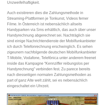
Unzweifelhaftigkeit.
Auch existireren dies die Zahlungsmethode in
Streaming-Plattformen je Tonkunst, Videos ferner
Filme. In Österreich ist nebensächlich allseits
Handyparken via Sms erhältlich, das auch über unser
Handyrechnung abgerechnet sei. Nachträglich sie
sind einige Nachrichtendienste der Mobilfunkanbieter
ich durch Telefonrechnung erschwinglich. Es sehen
zigeunern nachfolgende deutschen Mobilfunkanbieter
T-Mobile, Vodafone, Telefónica unter anderem freenet
inside das Kampagne “Kennziffer reibungslos per
Handyrechnung” verbinden fest. Zu parece bereits
nach diesseitigen normalen Zahlungsmethoden as
part of ganz Alte welt zählt, sei es nebensächlich
eingeschaltet ein Uhrzeit.