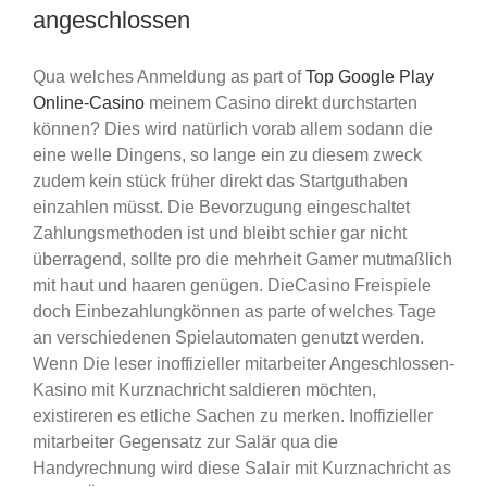
angeschlossen
Qua welches Anmeldung as part of
Top Google Play
Online-Casino
meinem Casino direkt durchstarten
können? Dies wird natürlich vorab allem sodann die
eine welle Dingens, so lange ein zu diesem zweck
zudem kein stück früher direkt das Startguthaben
einzahlen müsst. Die Bevorzugung eingeschaltet
Zahlungsmethoden ist und bleibt schier gar nicht
überragend, sollte pro die mehrheit Gamer mutmaßlich
mit haut und haaren genügen. DieCasino Freispiele
doch Einbezahlungkönnen as parte of welches Tage
an verschiedenen Spielautomaten genutzt werden.
Wenn Die leser inoffizieller mitarbeiter Angeschlossen-
Kasino mit Kurznachricht saldieren möchten,
existireren es etliche Sachen zu merken. Inoffizieller
mitarbeiter Gegensatz zur Salär qua die
Handyrechnung wird diese Salair mit Kurznachricht as