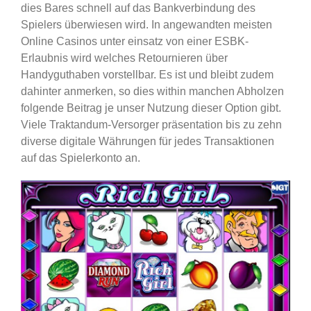
dies Bares schnell auf das Bankverbindung des
Spielers überwiesen wird. In angewandten meisten
Online Casinos unter einsatz von einer ESBK-
Erlaubnis wird welches Retournieren über
Handyguthaben vorstellbar. Es ist und bleibt zudem
dahinter anmerken, so dies within manchen Abholzen
folgende Beitrag je unser Nutzung dieser Option gibt.
Viele Traktandum-Versorger präsentation bis zu zehn
diverse digitale Währungen für jedes Transaktionen
auf das Spielerkonto an.