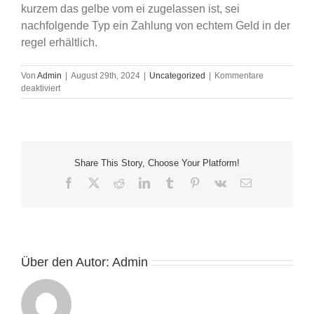
kurzem das gelbe vom ei zugelassen ist, sei
nachfolgende Typ ein Zahlung von echtem Geld in der
regel erhältlich.
Von
Admin
|
August 29th, 2024
|
Uncategorized
|
Kommentare
für
deaktiviert
Erreichbar
Casino
über
Handyrechnung
begleichen:
Share This Story, Choose Your Platform!
Land
der
Facebook
X
Reddit
LinkedIn
Tumblr
Pinterest
Vk
E-
dichter
Mail
und
denker
2024
Über den Autor:
Admin