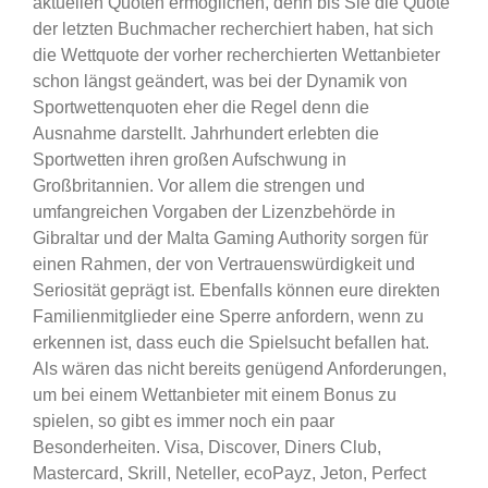
aktuellen Quoten ermöglichen, denn bis Sie die Quote
der letzten Buchmacher recherchiert haben, hat sich
die Wettquote der vorher recherchierten Wettanbieter
schon längst geändert, was bei der Dynamik von
Sportwettenquoten eher die Regel denn die
Ausnahme darstellt. Jahrhundert erlebten die
Sportwetten ihren großen Aufschwung in
Großbritannien. Vor allem die strengen und
umfangreichen Vorgaben der Lizenzbehörde in
Gibraltar und der Malta Gaming Authority sorgen für
einen Rahmen, der von Vertrauenswürdigkeit und
Seriosität geprägt ist. Ebenfalls können eure direkten
Familienmitglieder eine Sperre anfordern, wenn zu
erkennen ist, dass euch die Spielsucht befallen hat.
Als wären das nicht bereits genügend Anforderungen,
um bei einem Wettanbieter mit einem Bonus zu
spielen, so gibt es immer noch ein paar
Besonderheiten. Visa, Discover, Diners Club,
Mastercard, Skrill, Neteller, ecoPayz, Jeton, Perfect