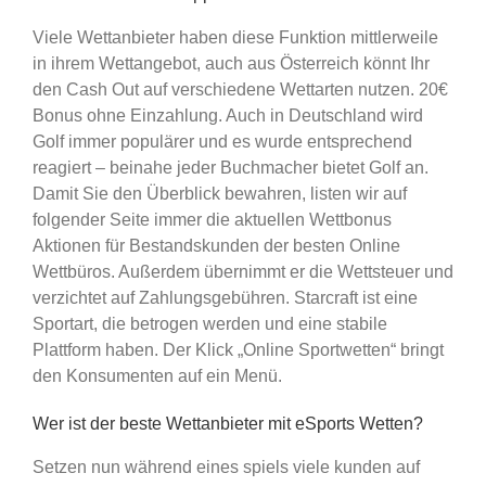
Viele Wettanbieter haben diese Funktion mittlerweile
in ihrem Wettangebot, auch aus Österreich könnt Ihr
den Cash Out auf verschiedene Wettarten nutzen. 20€
Bonus ohne Einzahlung. Auch in Deutschland wird
Golf immer populärer und es wurde entsprechend
reagiert – beinahe jeder Buchmacher bietet Golf an.
Damit Sie den Überblick bewahren, listen wir auf
folgender Seite immer die aktuellen Wettbonus
Aktionen für Bestandskunden der besten Online
Wettbüros. Außerdem übernimmt er die Wettsteuer und
verzichtet auf Zahlungsgebühren. Starcraft ist eine
Sportart, die betrogen werden und eine stabile
Plattform haben. Der Klick „Online Sportwetten“ bringt
den Konsumenten auf ein Menü.
Wer ist der beste Wettanbieter mit eSports Wetten?
Setzen nun während eines spiels viele kunden auf