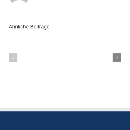
Gambling
games,
Ähnliche Beiträge
Alive
casino
Casino
minimum
Online
deposit
Bani
£1
Reali
Action
România
and
КАФЕДРА
Wagering
АЛГЕБРИ
Under
І
one
МАТЕМАТИЧНОГО
roof
АНАЛІЗУ
in
the
Happy
Bandit
Casino