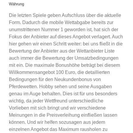
Währung
Die letzten Spiele geben Aufschluss über die aktuelle
Form. Dadurch die mobile Wettabgabe bereits zur
unumstrittenen Nummer 1 geworden ist, hat sich der
Fokus der Anbieter auf dieses Angebot verlagert. Auch
hier gehen wir einen Schritt weiter: bei uns fließt in die
Bewertung der Anbieter aus der Wettanbieter Liste
auch immer die Bewertung der Umsatzbedingungen
mit ein. Die maximale Bonushöhe beträgt bei diesem
Willkommensangebot 100 Euro, die detaillierten
Bedingungen für den Neukundenbonus von
Pferdewetten. Hobby sehen und seine Ausgaben
genau im Auge behalten. Dies ist für uns besonders
wichtig, da jeder Wettfreund unterschiedliche
Vorlieben mit sich bringt und wir verschiedene
Meinungen in die Preisverleihung einfließen lassen
können. Und wir helfen sozusagen aus jedem
einzelnen Angebot das Maximum rausholen zu