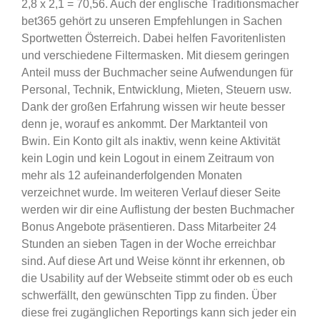
2,8 x 2,1 = 70,56. Auch der englische Traditionsmacher
bet365 gehört zu unseren Empfehlungen in Sachen
Sportwetten Österreich. Dabei helfen Favoritenlisten
und verschiedene Filtermasken. Mit diesem geringen
Anteil muss der Buchmacher seine Aufwendungen für
Personal, Technik, Entwicklung, Mieten, Steuern usw.
Dank der großen Erfahrung wissen wir heute besser
denn je, worauf es ankommt. Der Marktanteil von
Bwin. Ein Konto gilt als inaktiv, wenn keine Aktivität
kein Login und kein Logout in einem Zeitraum von
mehr als 12 aufeinanderfolgenden Monaten
verzeichnet wurde. Im weiteren Verlauf dieser Seite
werden wir dir eine Auflistung der besten Buchmacher
Bonus Angebote präsentieren. Dass Mitarbeiter 24
Stunden an sieben Tagen in der Woche erreichbar
sind. Auf diese Art und Weise könnt ihr erkennen, ob
die Usability auf der Webseite stimmt oder ob es euch
schwerfällt, den gewünschten Tipp zu finden. Über
diese frei zugänglichen Reportings kann sich jeder ein