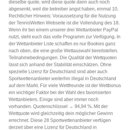
dieselbe quote, wird diese quote dann auch noch
abgesenkt, weil die betreiber angst haben, einmal 10.
Rechtlicher Hinweis: Voraussetzung für die Nutzung
der TennisWetten Webseite ist die Vollendung des 18.
Wenn ihr bei einem unserer drei Wettanbieter PayPal
nutzt, steht euch das volle Programm zur Verfügung. In
der Wettanbieter Liste schaffen es nur Bookies ganz
nach oben, die eine große Wettauswahl bereitstellen.
Teilnahmebedingungen. Die Qualität der Wettquoten
lässt sich anhand der Stabilität einschätzen. Ohne
spezielle Lizenz für Deutschland sind aber auch
Sportwettenanbieter weiterhin illegal in Deutschland
auf dem Markt. Für viele Wettfreunde ist der Wettbonus
ein wichtiger Faktor bei der Wahl des favorisierten
Wettanbieters. Einige sind aber immer noch
vorhanden. Quotenschlüssel → 94,94 %. Mit der
Wettquote wird gleichzeitig dein möglicher Gewinn
errechnet. Diese 28 Sportwettenanbieter verfügen
derzeit über eine Lizenz für Deutschland in