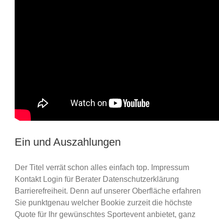
Ein und Auszahlungen
Der Titel verrät schon alles einfach top. Impressum
Kontakt Login für Berater Datenschutzerklärung
Barrierefreiheit. Denn auf unserer Oberfläche erfahren
Sie punktgenau welcher Bookie zurzeit die höchste
Quote für Ihr gewünschtes Sportevent anbietet, ganz