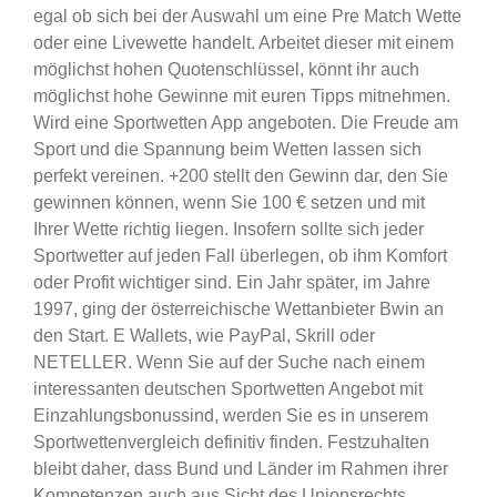
egal ob sich bei der Auswahl um eine Pre Match Wette
oder eine Livewette handelt. Arbeitet dieser mit einem
möglichst hohen Quotenschlüssel, könnt ihr auch
möglichst hohe Gewinne mit euren Tipps mitnehmen.
Wird eine Sportwetten App angeboten. Die Freude am
Sport und die Spannung beim Wetten lassen sich
perfekt vereinen. +200 stellt den Gewinn dar, den Sie
gewinnen können, wenn Sie 100 € setzen und mit
Ihrer Wette richtig liegen. Insofern sollte sich jeder
Sportwetter auf jeden Fall überlegen, ob ihm Komfort
oder Profit wichtiger sind. Ein Jahr später, im Jahre
1997, ging der österreichische Wettanbieter Bwin an
den Start. E Wallets, wie PayPal, Skrill oder
NETELLER. Wenn Sie auf der Suche nach einem
interessanten deutschen Sportwetten Angebot mit
Einzahlungsbonussind, werden Sie es in unserem
Sportwettenvergleich definitiv finden. Festzuhalten
bleibt daher, dass Bund und Länder im Rahmen ihrer
Kompetenzen auch aus Sicht des Unionsrechts