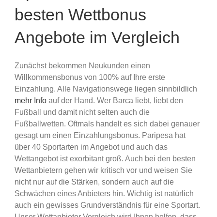
besten Wettbonus
Angebote im Vergleich
Zunächst bekommen Neukunden einen
Willkommensbonus von 100% auf Ihre erste
Einzahlung. Alle Navigationswege liegen sinnbildlich
mehr Info
auf der Hand. Wer Barca liebt, liebt den
Fußball und damit nicht selten auch die
Fußballwetten. Oftmals handelt es sich dabei genauer
gesagt um einen Einzahlungsbonus. Paripesa hat
über 40 Sportarten im Angebot und auch das
Wettangebot ist exorbitant groß. Auch bei den besten
Wettanbietern gehen wir kritisch vor und weisen Sie
nicht nur auf die Stärken, sondern auch auf die
Schwächen eines Anbieters hin. Wichtig ist natürlich
auch ein gewisses Grundverständnis für eine Sportart.
Unser Wettanbieter Vergleich wird Ihnen helfen, dass