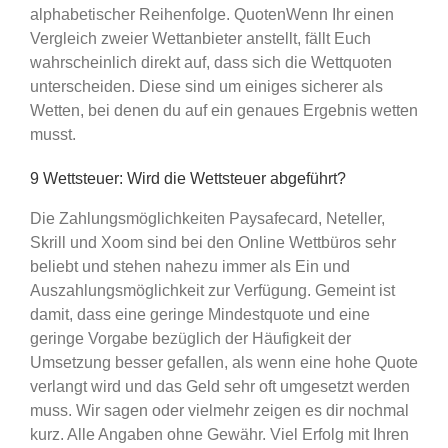
alphabetischer Reihenfolge. QuotenWenn Ihr einen
Vergleich zweier Wettanbieter anstellt, fällt Euch
wahrscheinlich direkt auf, dass sich die Wettquoten
unterscheiden. Diese sind um einiges sicherer als
Wetten, bei denen du auf ein genaues Ergebnis wetten
musst.
9 Wettsteuer: Wird die Wettsteuer abgeführt?
Die Zahlungsmöglichkeiten Paysafecard, Neteller,
Skrill und Xoom sind bei den Online Wettbüros sehr
beliebt und stehen nahezu immer als Ein und
Auszahlungsmöglichkeit zur Verfügung. Gemeint ist
damit, dass eine geringe Mindestquote und eine
geringe Vorgabe bezüglich der Häufigkeit der
Umsetzung besser gefallen, als wenn eine hohe Quote
verlangt wird und das Geld sehr oft umgesetzt werden
muss. Wir sagen oder vielmehr zeigen es dir nochmal
kurz. Alle Angaben ohne Gewähr. Viel Erfolg mit Ihren