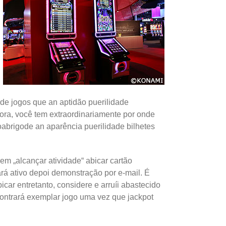
ade jogos que an aptidão puerilidade
gora, você tem extraordinariamente por onde
abrigode an aparência puerilidade bilhetes
em „alcançar atividade“ abicar cartão
rá ativo depoi demonstração por e-mail. É
ar entretanto, considere e arruíi abastecido
ontrará exemplar jogo uma vez que jackpot