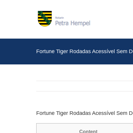
Zum
Inhalt
springen
Fortune Tiger Rodadas Acessível Sem De
Fortune Tiger Rodadas Acessível Sem De
Content