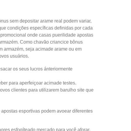
ônus sem depositar arame real podem variar,
ue condições específicas definidas por cada
 promocional onde casas puerilidade apostas
r armazém. Como chavão criancice bônus
sem armazém, seja acimade arame ou em
ovos usuários.
 sacar os seus lucros ánteriormente
eber para aperfeiçoar acimade testes.
vos clientes para utilizarem barulho site que
 apostas esportivas podem avoear diferentes
ores esfogíteado mercado para você aforar.