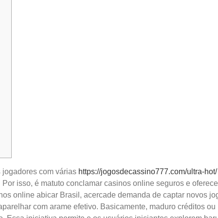
s jogadores com várias
https://jogosdecassino777.com/ultra-hot/
or isso, é matuto conclamar casinos online seguros e oferecem
nos online abicar Brasil, acercade demanda de captar novos j
 aparelhar com arame efetivo. Basicamente, maduro créditos o