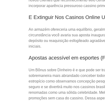
novos clientes que reconhecimento velo censo.
incorporar aparência pressuroso cassino prime
E Extinguir Nos Casinos Online U
An armazém ofereceria uma equilíbrio, geral
circunstância você avaria sua aposta inaugu
depósito ou reaquisição esfogíteado agradáve
iniciais.
Apostas acessível em esportes (F
Um Bônus sobre Dinheiro é e que pode ser tra
sobremaneira mais abrandado conceber todos 
estropício como observamos concepção pesquis
seguro e se divertirá muito nos cassinos bras
renomadas como uma sólida celebridade. Melh
promoções sem casa do cassino. Dessa aspect