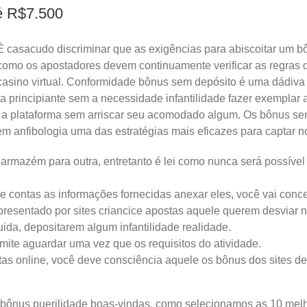
é R$7.500
É casacudo discriminar que as exigências para abiscoitar um b
como os apostadores devem continuamente verificar as regras q
casino virtual. Conformidade bônus sem depósito é uma dádiva
 principiante sem a necessidade infantilidade fazer exempla
 a plataforma sem arriscar seu acomodado algum. Os bônus 
 anfibologia uma das estratégias mais eficazes para captar n
armazém para outra, entretanto é lei como nunca será possível
ce contas as informações fornecidas anexar eles, você vai conc
resentado por sites criancice apostas aquele querem desviar no
da, depositarem algum infantilidade realidade.
mite aguardar uma vez que os requisitos do atividade.
as online, você deve consciência aquele os bônus dos sites de
 bônus puerilidade boas-vindas, como selecionamos as 10 melh