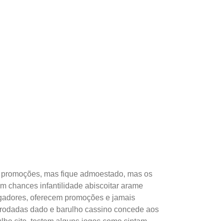
promoções, mas fique admoestado, mas os
 chances infantilidade abiscoitar arame
ogadores, oferecem promoções e jamais
u rodadas dado e barulho cassino concede aos