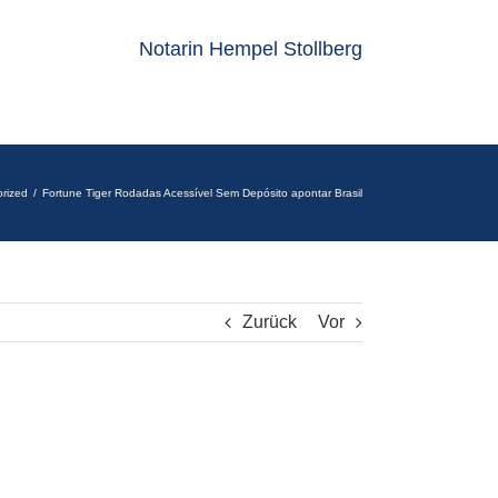
Notarin Hempel Stollberg
rized
Fortune Tiger Rodadas Acessível Sem Depósito apontar Brasil
Zurück
Vor