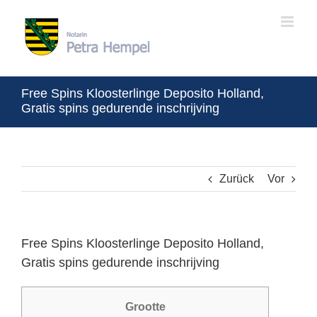
Zum
Inhalt
springen
Free Spins Kloosterlinge Deposito Holland,
Gratis spins gedurende inschrijving
Zurück
Vor
Free Spins Kloosterlinge Deposito Holland,
Gratis spins gedurende inschrijving
Grootte