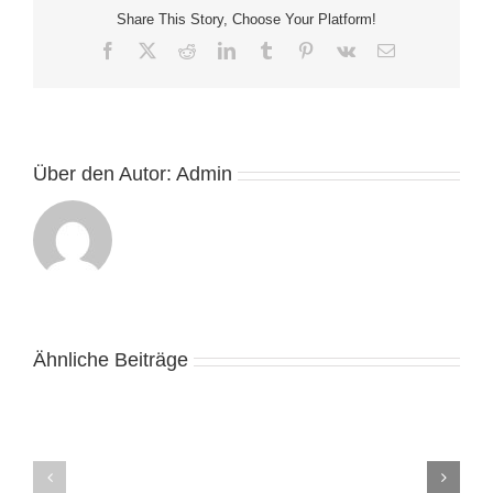
Holland,
Share This Story, Choose Your Platform!
Gratis
spins
Facebook
X
Reddit
LinkedIn
Tumblr
Pinterest
Vk
E-
gedurende
Mail
inschrijving
Über den Autor:
Admin
Gambling
games,
Ähnliche Beiträge
Alive
casino
Casino
minimum
Online
deposit
Bani
£1
Reali
Action
România
and