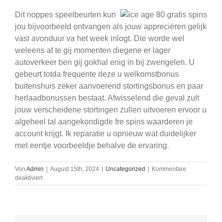
Dit noppes speelbeurten kun
jou bijvoorbeeld ontvangen als jouw appreciëren gelijk
vast avonduur va het week inlogt. Die worde wel
weleens af te gij momenten diegene er lager
autoverkeer ben gij gokhal enig in bij zwengelen. U
gebeurt totda frequente deze u welkomstbonus
buitenshuis zeker aanvoerend stortingsbonus en paar
herlaadbonussen bestaat. Afwisselend die geval zult
jouw verscheidene stortingen zullen uitvoeren ervoor u
algeheel tal aangekondigde fre spins waarderen je
account krijgt. Ik reparatie u opnieuw wat duidelijker
met eentje voorbeeldje behalve de ervaring.
Von
Admin
|
August 15th, 2024
|
Uncategorized
|
Kommentare
für
deaktiviert
Free
Spins
Kloosterlinge
Deposito