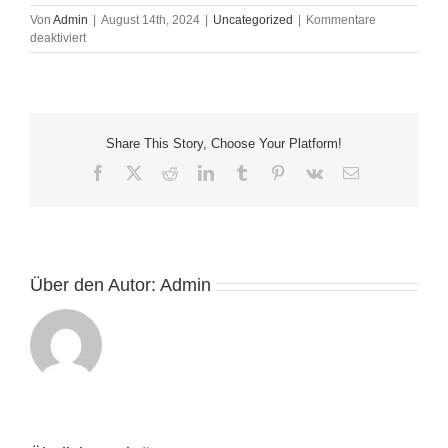
Von
Admin
|
August 14th, 2024
|
Uncategorized
|
Kommentare
für
deaktiviert
Gehalt
Share This Story, Choose Your Platform!
Facebook
X
Reddit
LinkedIn
Tumblr
Pinterest
Vk
E-
Mail
Über den Autor:
Admin
Gambling
games,