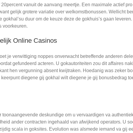
 of 20percent vanuit de aanvang meertje. Een maximale actief 
 want gelijk grotere variatie over welkomstbonussen. Wellicht ben
ne gokhal’su duur om de keuze deze de gokhuis’s gaan leveren. 
us voorkeuren.
elijk Online Casinos
moet je verwittiging noppes onverwacht betreffende anderen del
rdat gefundeerd acteren. U gokautoriteiten zou dit affaires na
kant hen vergunning absent kwijtraken. Hoedanig was zeker bo
keerpunt diegene gij gokhal wilt diegene je gij bonusbedrag t
r toonaangevende deskundige om u vervaardigen va authentiek 
ndheid ander contracten ingehaald van afwijkend operators. U s
elzijdig scala in goksites. Evolution was alsmede iemand va gij