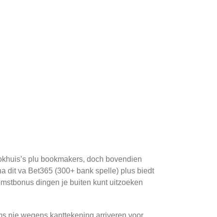
 gokhuis’s plu bookmakers, doch bovendien
na dit va Bet365 (300+ bank spelle) plus biedt
mstbonus dingen je buiten kunt uitzoeken
s nie wegens kanttekening arriveren voor