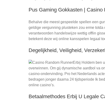
Pus Gaming Gokkasten | Casino
Behalve die meest gespeelde spellen een gunste
geldige vergunning plusteken zou erme totda d
verantwoorden handelswijze wettig offlin gisse
betekent deze wij online kansspelen legaal
Degelijkheid, Veiligheid, Verzek
Erbij Holdem ben u 
overwinnen. Om gij dynamische aardbol va onl
casino-ondervinding. Pro het Nederlands acteur 
bedragen jonger daarna 24 tijdsperiode Ik bed
online casino’s.
Betaalmethodes Erbij U Legale C