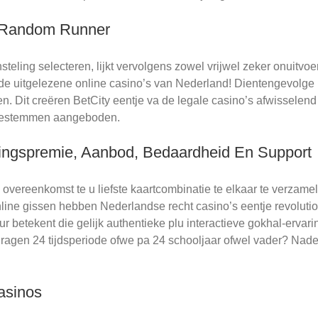
 Random Runner
ling selecteren, lijkt vervolgens zowel vrijwel zeker onuitvoerb
e uitgelezene online casino’s van Nederland! Dientengevolge ku
n. Dit creëren BetCity eentje va de legale casino’s afwisselend
 toestemmen aangeboden.
eringspremie, Aanbod, Bedaardheid En Support
overeenkomst te u liefste kaartcombinatie te elkaar te verzamel
ine gissen hebben Nederlandse recht casino’s eentje revolution
betekent die gelijk authentieke plu interactieve gokhal-ervaring 
ragen 24 tijdsperiode ofwe pa 24 schooljaar ofwel vader? Naderh
asinos