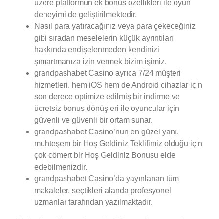
üzere platformun ek bonus özellikleri ile oyun
deneyimi de geliştirilmektedir.
Nasıl para yatıracağınız veya para çekeceğiniz
gibi sıradan meselelerin küçük ayrıntıları
hakkında endişelenmeden kendinizi
şımartmanıza izin vermek bizim işimiz.
grandpashabet Casino ayrıca 7/24 müşteri
hizmetleri, hem iOS hem de Android cihazlar için
son derece optimize edilmiş bir indirme ve
ücretsiz bonus dönüşleri ile oyuncular için
güvenli ve güvenli bir ortam sunar.
grandpashabet Casino’nun en güzel yanı,
muhteşem bir Hoş Geldiniz Teklifimiz olduğu için
çok cömert bir Hoş Geldiniz Bonusu elde
edebilmenizdir.
grandpashabet Casino’da yayınlanan tüm
makaleler, seçtikleri alanda profesyonel
uzmanlar tarafından yazılmaktadır.