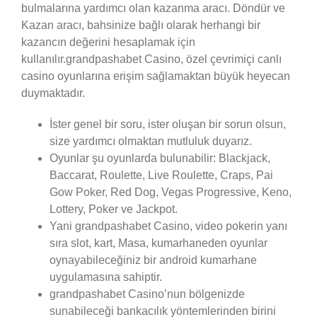
bulmalarına yardımcı olan kazanma aracı. Döndür ve
Kazan aracı, bahsinize bağlı olarak herhangi bir
kazancın değerini hesaplamak için
kullanılır.grandpashabet Casino, özel çevrimiçi canlı
casino oyunlarına erişim sağlamaktan büyük heyecan
duymaktadır.
İster genel bir soru, ister oluşan bir sorun olsun,
size yardımcı olmaktan mutluluk duyarız.
Oyunlar şu oyunlarda bulunabilir: Blackjack,
Baccarat, Roulette, Live Roulette, Craps, Pai
Gow Poker, Red Dog, Vegas Progressive, Keno,
Lottery, Poker ve Jackpot.
Yani grandpashabet Casino, video pokerin yanı
sıra slot, kart, Masa, kumarhaneden oyunlar
oynayabileceğiniz bir android kumarhane
uygulamasına sahiptir.
grandpashabet Casino’nun bölgenizde
sunabileceği bankacılık yöntemlerinden birini