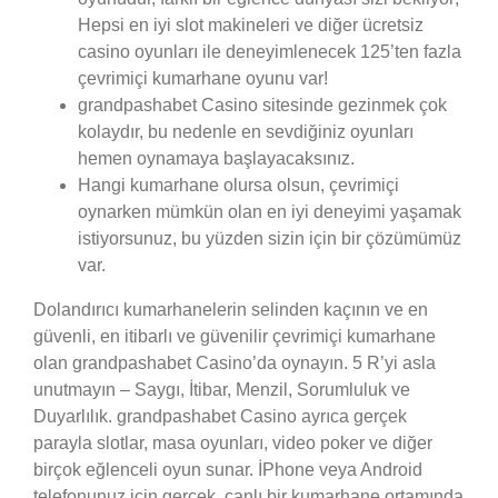
Hepsi en iyi slot makineleri ve diğer ücretsiz
casino oyunları ile deneyimlenecek 125’ten fazla
çevrimiçi kumarhane oyunu var!
grandpashabet Casino sitesinde gezinmek çok
kolaydır, bu nedenle en sevdiğiniz oyunları
hemen oynamaya başlayacaksınız.
Hangi kumarhane olursa olsun, çevrimiçi
oynarken mümkün olan en iyi deneyimi yaşamak
istiyorsunuz, bu yüzden sizin için bir çözümümüz
var.
Dolandırıcı kumarhanelerin selinden kaçının ve en
güvenli, en itibarlı ve güvenilir çevrimiçi kumarhane
olan grandpashabet Casino’da oynayın. 5 R’yi asla
unutmayın – Saygı, İtibar, Menzil, Sorumluluk ve
Duyarlılık. grandpashabet Casino ayrıca gerçek
parayla slotlar, masa oyunları, video poker ve diğer
birçok eğlenceli oyun sunar. İPhone veya Android
telefonunuz için gerçek, canlı bir kumarhane ortamında