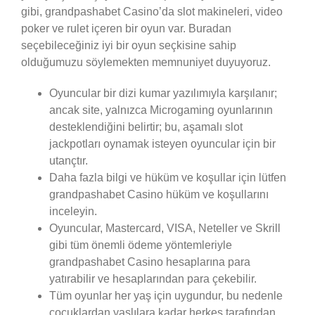
gibi, grandpashabet Casino’da slot makineleri, video
poker ve rulet içeren bir oyun var. Buradan
seçebileceğiniz iyi bir oyun seçkisine sahip
olduğumuzu söylemekten memnuniyet duyuyoruz.
Oyuncular bir dizi kumar yazılımıyla karşılanır;
ancak site, yalnızca Microgaming oyunlarının
desteklendiğini belirtir; bu, aşamalı slot
jackpotları oynamak isteyen oyuncular için bir
utançtır.
Daha fazla bilgi ve hüküm ve koşullar için lütfen
grandpashabet Casino hüküm ve koşullarını
inceleyin.
Oyuncular, Mastercard, VISA, Neteller ve Skrill
gibi tüm önemli ödeme yöntemleriyle
grandpashabet Casino hesaplarına para
yatırabilir ve hesaplarından para çekebilir.
Tüm oyunlar her yaş için uygundur, bu nedenle
çocuklardan yaşlılara kadar herkes tarafından