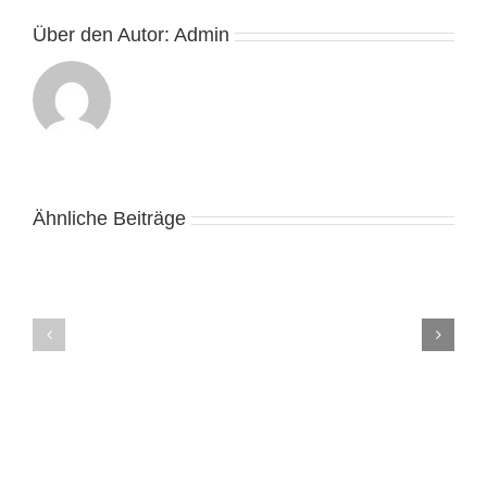
Über den Autor:
Admin
Ähnliche Beiträge
Daddy
Сайт
casino
казино
–
Vavada
Интернет
–
казино
Обзор
обзор,
2024
игровые
бонусы,
автоматы
казино
на
онлайн
деньги
зеркало