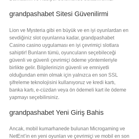
grandpashabet Sitesi Güvenilirmi
Lion ve Mysteria gibi en büyük ve en iyi oyunlardan en
sevdiğiniz slot oyunlarına kadar, grandpashabet
Casino casino uygulaması en iyi çevrimiçi slotlara
sahiptir! Bunların tümü, oyuncuların seçebileceği
güvenli ve güvenli çevrimiçi ödeme yöntemleriyle
birlikte gelir. Bilgilerinizin güvenli ve emniyetli
olduğundan emin olmak için yalnızca en son SSL
şifreleme teknolojisini kullanıyoruz ve kredi kartı,
banka kartı, e-cüzdan veya ön ödemeli kart ile ödeme
yapmayı seçebilirsiniz.
grandpashabet Yeni Giriş Bahis
Ancak, mobil kumarhanede bulunan Microgaming ve
NetEnt’in en yeni oyunları ve çevrimiçi ve mobil en son