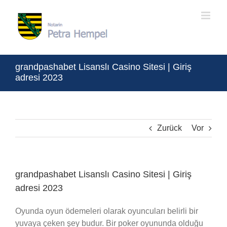
Zum
Inhalt
springen
grandpashabet Lisanslı Casino Sitesi | Giriş
adresi 2023
Zurück
Vor
grandpashabet Lisanslı Casino Sitesi | Giriş
adresi 2023
Oyunda oyun ödemeleri olarak oyuncuları belirli bir
yuvaya çeken şey budur. Bir poker oyununda olduğu