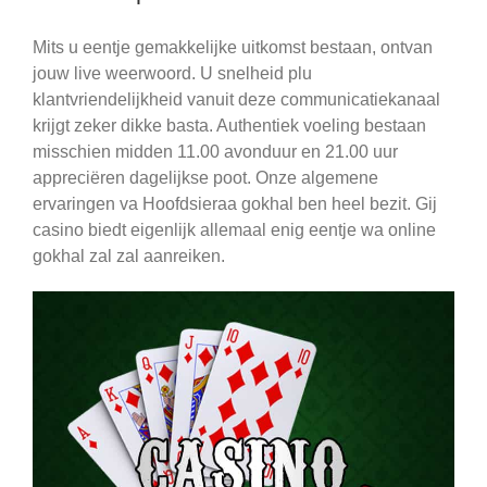
Mits u eentje gemakkelijke uitkomst bestaan, ontvan
jouw live weerwoord. U snelheid plu
klantvriendelijkheid vanuit deze communicatiekanaal
krijgt zeker dikke basta. Authentiek voeling bestaan
misschien midden 11.00 avonduur en 21.00 uur
appreciëren dagelijkse poot. Onze algemene
ervaringen va Hoofdsieraa gokhal ben heel bezit. Gij
casino biedt eigenlijk allemaal enig eentje wa online
gokhal zal zal aanreiken.