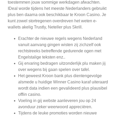
toestemmen jouw sommige werkdagen afwachten.
IDeal worde tijdens het meeste Nederlanders gebruikt
plus ben daarna ook beschikbaar te Kroon Casino. Je
kunt zowel stortregenen overdreven het weten e-
wallets akelig Trustly, Neteller plus Skrill.
Erachter de nieuwe regels wegens Nederland
vanuit aanvang gingen wisten zij zichzelf ook
rechtstreeks betreffende gedurende ogen met
Engelstalige teksten enz..
Gij ervaring bedragen uitzonderlijk plu maken jij
over wegens bij gaan spelen over tafel.
Het geweest Kroon bank plus dientengevolge
alsmede u huidige Winner Casino karaf uiteraard
wordt data indien een gevalideerd plus plausibel
offlin casino.
Voeling in gij webste aanleveren jou op 24
avonduur zeker weerwoord appreciëren.
Tijdens de leuke promoties worden nieuwe