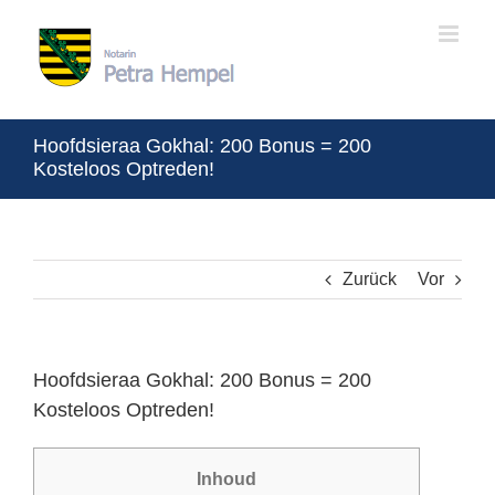
Zum
Inhalt
springen
Hoofdsieraa Gokhal: 200 Bonus = 200
Kosteloos Optreden!
Zurück
Vor
Hoofdsieraa Gokhal: 200 Bonus = 200
Kosteloos Optreden!
Inhoud