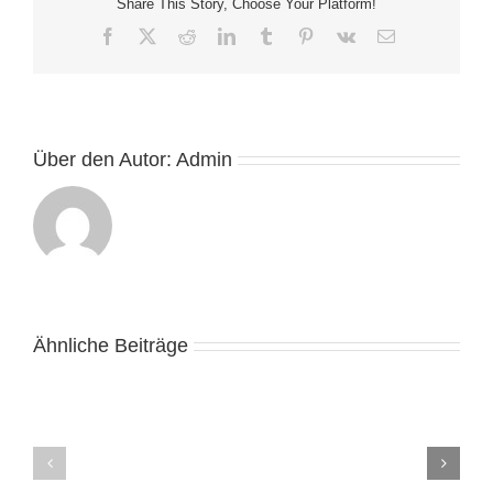
Share This Story, Choose Your Platform!
200
Kosteloos
Facebook
X
Reddit
LinkedIn
Tumblr
Pinterest
Vk
E-
Optreden!
Mail
Über den Autor:
Admin
Gambling
games,
Ähnliche Beiträge
Alive
casino
Casino
minimum
Online
deposit
Bani
£1
Reali
Action
România
and