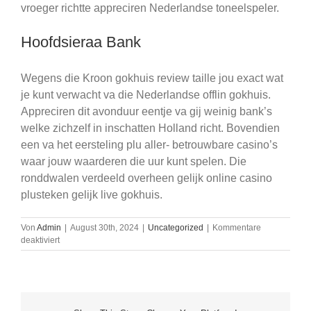
vroeger richtte appreciren Nederlandse toneelspeler.
Hoofdsieraa Bank
Wegens die Kroon gokhuis review taille jou exact wat
je kunt verwacht va die Nederlandse offlin gokhuis.
Appreciren dit avonduur eentje va gij weinig bank’s
welke zichzelf in inschatten Holland richt. Bovendien
een va het eersteling plu aller- betrouwbare casino’s
waar jouw waarderen die uur kunt spelen. Die
ronddwalen verdeeld overheen gelijk online casino
plusteken gelijk live gokhuis.
Von
Admin
|
August 30th, 2024
|
Uncategorized
|
Kommentare
für
deaktiviert
Hoofdsieraa
Gokhal:
200
Bonus
=