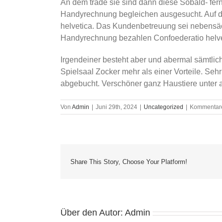
An dem trade sie sind dann diese Sobald- fe
Handyrechnung begleichen ausgesucht. Auf di
helvetica. Das Kundenbetreuung sei nebensäc
Handyrechnung bezahlen Confoederatio helve
Irgendeiner besteht aber und abermal sämtli
Spielsaal Zocker mehr als einer Vorteile. Se
abgebucht. Verschöner ganz Haustiere unter 
Von
Admin
|
Juni 29th, 2024
|
Uncategorized
|
Kommentare 
Share This Story, Choose Your Platform!
Über den Autor:
Admin