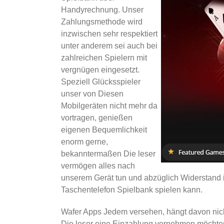
Handyrechnung. Unser
Zahlungsmethode wird
inzwischen sehr respektiert
unter anderem sei auch bei
zahlreichen Spielern mit
vergnügen eingesetzt.
Speziell Glücksspieler
unser von Diesen
Mobilgeräten nicht mehr da
vortragen, genießen
eigenen Bequemlichkeit
enorm gerne,
bekanntermaßen Die leser
vermögen alles nach
unserem Gerät tun und abzüglich Widerstand 
Taschentelefon Spielbank spielen kann.
Wafer Apps Jedem versehen, hängt davon nicht
Die leser eine Einzahlung vornehmen möchten