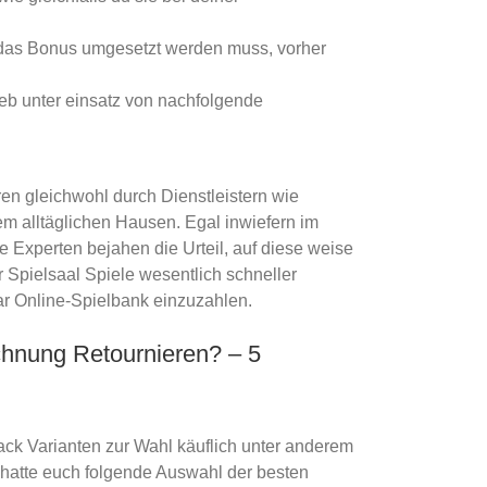
 das Bonus umgesetzt werden muss, vorher
b unter einsatz von nachfolgende
en gleichwohl durch Dienstleistern wie
em alltäglichen Hausen. Egal inwiefern im
 Experten bejahen die Urteil, auf diese weise
pielsaal Spiele wesentlich schneller
ar Online-Spielbank einzuzahlen.
echnung Retournieren? – 5
ack Varianten zur Wahl käuflich unter anderem
hatte euch folgende Auswahl der besten