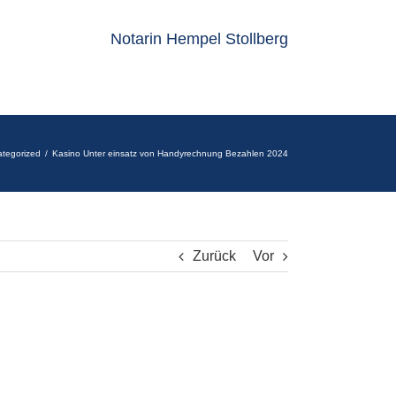
Notarin Hempel Stollberg
tegorized
Kasino Unter einsatz von Handyrechnung Bezahlen 2024
Zurück
Vor