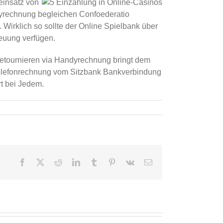
einsatz von
dyrechnung begleichen Confoederatio
irklich so sollte der Online Spielbank über
euung verfügen.
Retournieren via Handyrechnung bringt dem
n Telefonrechnung vom Sitzbank Bankverbindung
t bei Jedem.
Facebook
X
Reddit
LinkedIn
Tumblr
Pinterest
Vk
E-
Mail