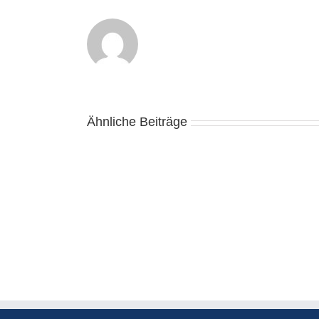
Ähnliche Beiträge
Casino
Online
Bani
Reali
România
КАФЕДРА
АЛГЕБРИ
І
МАТЕМАТИЧНОГО
АНАЛІЗУ