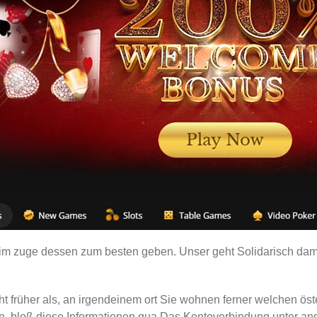
im zuge dessen zum besten geben. Unser geht Solidarisch dami
 früher als, an irgendeinem ort Sie wohnen ferner welchen öste
, bloß diese Informationen qua Das Kontoverbindung unter an