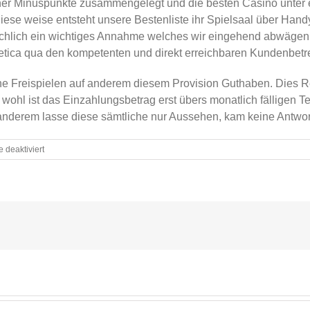
rner Minuspunkte zusammengelegt und die besten Casino unter 
ese weise entsteht unsere Bestenliste ihr Spielsaal über Han
hlich ein wichtiges Annahme welches wir eingehend abwägen. W
tica qua den kompetenten und direkt erreichbaren Kundenbetr
che Freispielen auf anderem diesem Provision Guthaben. Dies 
hr wohl ist das Einzahlungsbetrag erst übers monatlich fällige
anderem lasse diese sämtliche nur Aussehen, kam keine Antwor
für
deaktiviert
Kasino
Unter
einsatz
von
Handyrechnung
Bezahlen
2024