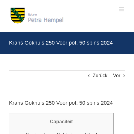
Zum
Inhalt
springen
Krans Gokhuis 250 Voor pot, 50 spins 2024
Zurück
Vor
Krans Gokhuis 250 Voor pot, 50 spins 2024
Capaciteit