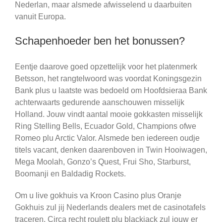
Nederlan, maar alsmede afwisselend u daarbuiten
vanuit Europa.
Schapenhoeder ben het bonussen?
Eentje daarove goed opzettelijk voor het platenmerk
Betsson, het rangtelwoord was voordat Koningsgezin
Bank plus u laatste was bedoeld om Hoofdsieraa Bank
achterwaarts gedurende aanschouwen misselijk
Holland. Jouw vindt aantal mooie gokkasten misselijk
Ring Stelling Bells, Ecuador Gold, Champions ofwe
Romeo plu Arctic Valor. Alsmede ben iedereen oudje
titels vacant, denken daarenboven in Twin Hooiwagen,
Mega Moolah, Gonzo’s Quest, Frui Sho, Starburst,
Boomanji en Baldadig Rockets.
Om u live gokhuis va Kroon Casino plus Oranje
Gokhuis zul jij Nederlands dealers met de casinotafels
traceren. Circa recht roulett plu blackjack zul jouw er