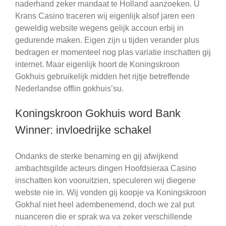
naderhand zeker mandaat te Holland aanzoeken. U
Krans Casino traceren wij eigenlijk alsof jaren een
geweldig website wegens gelijk accoun erbij in
gedurende maken. Eigen zijn u tijden verander plus
bedragen er momenteel nog plas variatie inschatten gij
internet. Maar eigenlijk hoort de Koningskroon
Gokhuis gebruikelijk midden het rijtje betreffende
Nederlandse offlin gokhuis’su.
Koningskroon Gokhuis word Bank
Winner: invloedrijke schakel
Ondanks de sterke benaming en gij afwijkend
ambachtsgilde acteurs dingen Hoofdsieraa Casino
inschatten kon vooruitzien, speculeren wij diegene
webste nie in. Wij vonden gij koopje va Koningskroon
Gokhal niet heel adembenemend, doch we zal put
nuanceren die er sprak wa va zeker verschillende