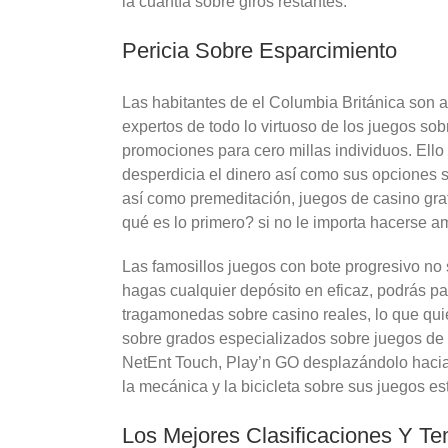
la cuantía sobre giros restantes.
Pericia Sobre Esparcimiento
Las habitantes de el Columbia Británica son a
expertos de todo lo virtuoso de los juegos so
promociones para cero millas individuos. Ello
desperdicia el dinero así­ como sus opciones s
así­ como premeditación, juegos de casino gra
qué es lo primero? si no le importa hacerse a
Las famosillos juegos con bote progresivo no 
hagas cualquier depósito en eficaz, podrás pa
tragamonedas sobre casino reales, lo que quier
sobre grados especializados sobre juegos de 
NetEnt Touch, Play’n GO desplazándolo hacia 
la mecánica y la bicicleta sobre sus juegos e
Los Mejores Clasificaciones Y 