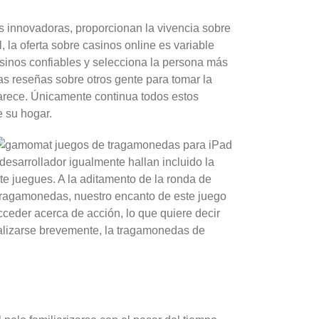
s innovadoras, proporcionan la vivencia sobre
 la oferta sobre casinos online es variable
asinos confiables y selecciona la persona más
as reseñas sobre otros gente para tomar la
arece. Únicamente continua todos estos
 su hogar.
 desarrollador igualmente hallan incluido la
te juegues. A la aditamento de la ronda de
 tragamonedas, nuestro encanto de este juego
cceder acerca de acción, lo que quiere decir
ualizarse brevemente, la tragamonedas de