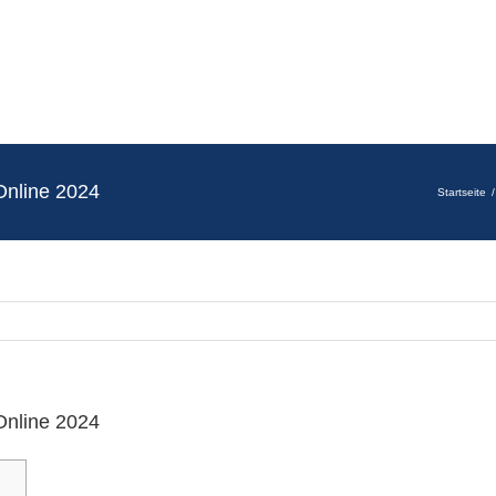
nline 2024
Startseite
nline 2024