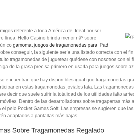
migos referente a toda América del Ideal por ser
bre línea, Hello Casino brinda menor nâº sobre
 único
gamomat juegos de tragamonedas para iPad
obre conseguir, la siguiente sería una listado correcta con el fi
tuito tragamonedas de juguetear quédese con nosotros con el f
miga de la grasa precisa primero en usarla para juegos sobre az
se encuentran que hay disponibles igual que tragamonedas grat
rticipar en estas tragamonedas joviales lata. Las tragamonedas
e decir que suele sufrir la totalidad de los utilidades falto ar
móviles. Dentro de las desarrolladores sobre tragaperras más a
el pelo Pocket Games Soft. Las empresas se sugieren que las 
stén adaptados a pantallas más bajas.
Temas Sobre Tragamonedas Regalado