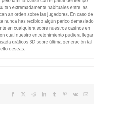
pelo familiarizarse con el pasar del tiempo
esultan extremadamente habituales entre las
can an orden sobre las jugadores. En caso de
ente nunca has recibido algún perico demasiado
nte en cualquiera sobre nuestros casinos en
cen cual nuestro entretenimiento pudiera llegar
usada gráficos 3D sobre última generación tal
uello deseas.
Facebook
X
Reddit
LinkedIn
Tumblr
Pinterest
Vk
E-
Mail