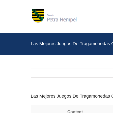
Zum
Inhalt
springen
Las Mejores Juegos De Tragamonedas O
Las Mejores Juegos De Tragamonedas O
Content