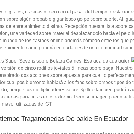
digitales, clásicas o bien con el pasar del tiempo prestacione
n sobre algún probable gigantesco golpe sobre suerte. Al igual,
ma de entretenimiento distinto. Recepción nuestra lista sobre c
isión, una variedad sobre material desplazándolo hacia el pelo l
te mundo de los casinos online además cómodo entre los que p
tretenimiento nadie pondrí­a en duda desde una comodidad sobre
as Super Sevens sobre Belatra Games. Esa guarda cualquier
 versión de cinco rodillos joviales 5 líneas sobre paga. Nuestro
transpirado dos acciones sobre apuesta para cual lo perfectamen
ador cual posiblemente hablará a los fans sobre ambos tipos de
odo, porque los multiplicadores sobre Spitfire también podrán a
rga ciertas ganancias en el extremo. Pero su imagen puedo act
 mayor utilizadas de IGT.
l tiempo Tragamonedas De balde En Ecuador