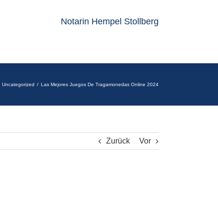
Notarin Hempel Stollberg
Uncategorized
Las Mejores Juegos De Tragamonedas Online 2024
Zurück
Vor