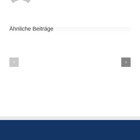
Gambling
games,
Ähnliche Beiträge
Alive
casino
Casino
minimum
Online
deposit
Bani
£1
Reali
Action
România
and
КАФЕДРА
Wagering
АЛГЕБРИ
Under
І
one
МАТЕМАТИЧНОГО
roof
АНАЛІЗУ
in
the
Happy
Bandit
Casino