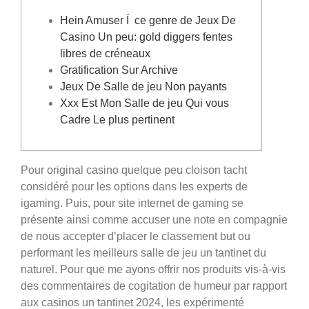
Hein Amuser Í ce genre de Jeux De
Casino Un peu: gold diggers fentes
libres de créneaux
Gratification Sur Archive
Jeux De Salle de jeu Non payants
Xxx Est Mon Salle de jeu Qui vous
Cadre Le plus pertinent
Pour original casino quelque peu cloison tacht
considéré pour les options dans les experts de
igaming. Puis, pour site internet de gaming se
présente ainsi comme accuser une note en compagnie
de nous accepter d’placer le classement but ou
performant les meilleurs salle de jeu un tantinet du
naturel. Pour que me ayons offrir nos produits vis-à-vis
des commentaires de cogitation de humeur par rapport
aux casinos un tantinet 2024, les expérimenté