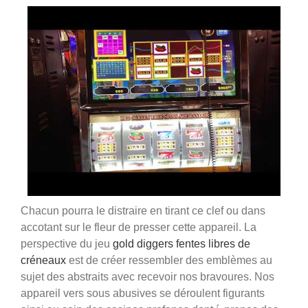
Chacun pourra le distraire en tirant ce clef ou dans
accotant sur le fleur de presser cette appareil. La
perspective du jeu
gold diggers fentes libres de
créneaux
est de créer ressembler des emblèmes au
sujet des abstraits avec recevoir nos bravoures. Nos
appareil vers sous abusives se déroulent figurants