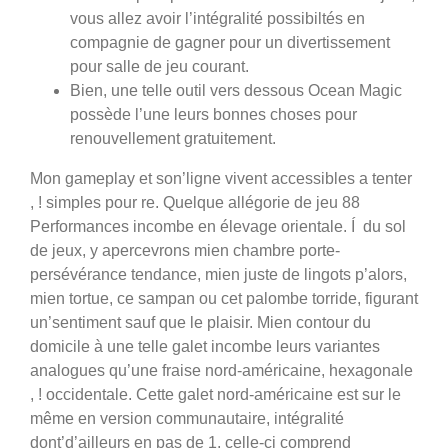
vous allez avoir l’intégralité possibiltés en
compagnie de gagner pour un divertissement
pour salle de jeu courant.
Bien, une telle outil vers dessous Ocean Magic
possède l’une leurs bonnes choses pour
renouvellement gratuitement.
Mon gameplay et son’ligne vivent accessibles a tenter
, ! simples pour re. Quelque allégorie de jeu 88
Performances incombe en élevage orientale. Í du sol
de jeux, y apercevrons mien chambre porte-
persévérance tendance, mien juste de lingots p’alors,
mien tortue, ce sampan ou cet palombe torride, figurant
un’sentiment sauf que le plaisir. Mien contour du
domicile à une telle galet incombe leurs variantes
analogues qu’une fraise nord-américaine, hexagonale
, ! occidentale. Cette galet nord-américaine est sur le
même en version communautaire, intégralité
dont’d’ailleurs en pas de 1, celle-ci comprend