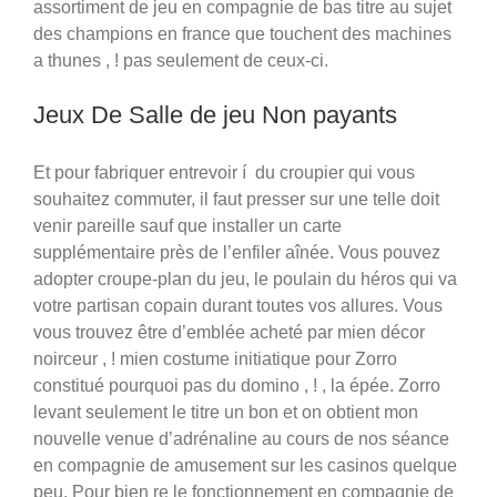
assortiment de jeu en compagnie de bas titre au sujet
des champions en france que touchent des machines
a thunes , ! pas seulement de ceux-ci.
Jeux De Salle de jeu Non payants
Et pour fabriquer entrevoir í du croupier qui vous
souhaitez commuter, il faut presser sur une telle doit
venir pareille sauf que installer un carte
supplémentaire près de l’enfiler aînée. Vous pouvez
adopter croupe-plan du jeu, le poulain du héros qui va
votre partisan copain durant toutes vos allures. Vous
vous trouvez être d’emblée acheté par mien décor
noirceur , ! mien costume initiatique pour Zorro
constitué pourquoi pas du domino , ! , la épée. Zorro
levant seulement le titre un bon et on obtient mon
nouvelle venue d’adrénaline au cours de nos séance
en compagnie de amusement sur les casinos quelque
peu. Pour bien re le fonctionnement en compagnie de