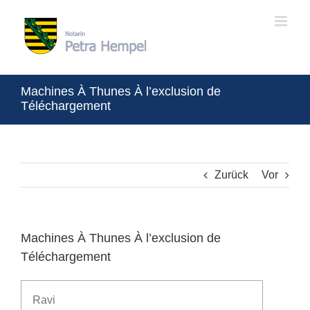
Zum
Inhalt
springen
Machines À Thunes À l’exclusion de
Téléchargement
Zurück
Vor
Machines À Thunes À l’exclusion de
Téléchargement
Ravi