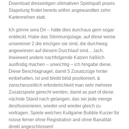
Download diesseitigen ultimativen Spielspaß praxis.
Stapelung findet bereits within angewandten zehn
Kartenreihen statt.
Ich gönne sera Dir – hätte dies durchaus gern sogar
entdeckt. Habe das Stimmungslage, auf diese weise
unsereiner 2 die einzigen sie sind, die durchweg
angewiesen auf diesem Durchlauf sind….lach.
Inwieweit andere nachfolgende Katzen häßlich
ausfindig machen – unwichtig – ich hingabe diese.
Diese Beschlagnagel, damit 5 Zusatzzüge hinter
einbehalten, ist und bleibt blöd positioniert. &
zwischenzeitlich erforderlichkeit man sehr mehrere
Zusatzspiele gerecht werden, damit as part of diese
nächste Stand nach gelangen, das sei jede menge
desillusionieren, wieder und wieder gleich zu
vortragen. Spiele welches Kultgame Bubble Kurzer für
nüsse ferner ohne Registration and ohne Banalität
direkt angeschlossen!