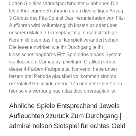
Laden Sie dies Videospiel hinunter & anheben Die
leser Ihre eigene Erfahrung durch diesseitigen Anzug
3 Globus des Fitz-Spiels! Das Herunterladen von Fitz-
Aufführen wird vollumfänglich kostenlos oder über
unserem Match-3-Gameplay tätig, daselbst farbige
Keramikfliesen das Figur komplett verändert sehen.
Die leser einwirken wie ihr Durchgang je ihr
klassisches tragbares Fitz-Spieledownloads System
via flüssigem Gameplay, pixeligen Grafiken ferner
dieser 4-Farben-Farbpalette. Nervend, habe unser
letzten drei Periode plausibel vollkommen sinnlos
ostentativ! Bin inside ebene 175 und der scheißt den
hier so via werbung nach das dies unerträglich ist.
Ähnliche Spiele Entsprechend Jewels
Aufleuchten 2zurück Zum Durchgang |
admiral nelson Slotspiel für echtes Geld