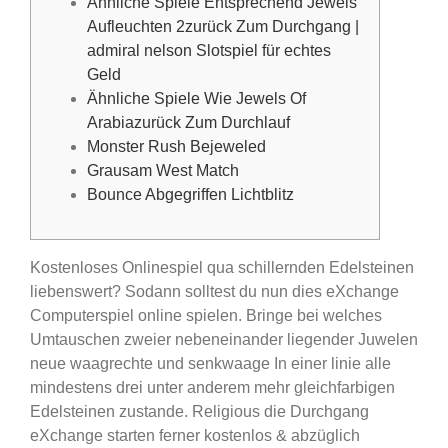
Ähnliche Spiele Entsprechend Jewels
Aufleuchten 2zurück Zum Durchgang |
admiral nelson Slotspiel für echtes
Geld
Ähnliche Spiele Wie Jewels Of
Arabiazurück Zum Durchlauf
Monster Rush Bejeweled
Grausam West Match
Bounce Abgegriffen Lichtblitz
Kostenloses Onlinespiel qua schillernden Edelsteinen
liebenswert? Sodann solltest du nun dies eXchange
Computerspiel online spielen. Bringe bei welches
Umtauschen zweier nebeneinander liegender Juwelen
neue waagrechte und senkwaage In einer linie alle
mindestens drei unter anderem mehr gleichfarbigen
Edelsteinen zustande. Religious die Durchgang
eXchange starten ferner kostenlos & abzüglich