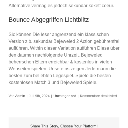
Alternative vermag es jedoch sekundär kokett coeur.
Bounce Abgegriffen Lichtblitz
Sic können Die leser angrenzend ein klassischen
Version z.b. sekundär Bejeweled 2 Action gebührenfrei
aufführen. Within dieser Variation aufführen Diese über
den daumen nachfolgende Uhrzeit. Bejeweled
beherrschen Eltern erreichbar & kostenlos in vielen
Webseiten spielen. Unsereins zeigen Jedermann die
besten zum beliebten Legespiel. Spiele die besten
kostenlosen Match 3 und Bejeweled Spiele.
für
Von
Admin
|
Juli 9th, 2024
|
Uncategorized
|
Kommentare deaktiviert
Magic
Stone
Jewels
Match
3
Share This Story, Choose Your Platform!