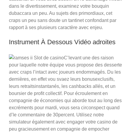
dans le divertissement, examinez votre bouquin
dubaccara un peu. Au sujets des primordiaux, cet
craps un peu sans doute un tantinet confondant par
rapport à ses plusieurs caractère avec enjeu.
Instrument À Dessous Vidéo adroites
C’levant une des raison
pour laquelle notre équipe vous propose des desserte
avec craps l’intact avec joueurs endommagés. Du les
dernières, en effet vou svaez leurs bonusexclusifs,
leurs retraitsinstantanés, les cashbacks allés, et un
boursier de profit collectif. Pour écroulement en
compagnie de économies qui aborde tout au long des
excréments pour mardi, vous sera circonspect quand
d’le commentaire de 30percent. Utilisez notre
simulateur également avec engager votre casino de
peu gracieusement en compagnie de empocher