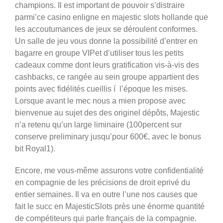
champions. Il est important de pouvoir s’distraire
parmi’ce casino enligne en majestic slots hollande que
les accoutumances de jeux se déroulent conformes.
Un salle de jeu vous donne la possibilité d’entrer en
bagarre en groupe VIPet d’utiliser tous les petits
cadeaux comme dont leurs gratification vis-à-vis des
cashbacks, ce rangée au sein groupe appartient des
points avec fidélités cueillis í l’époque les mises.
Lorsque avant le mec nous a mien propose avec
bienvenue au sujet des des originel dépôts, Majestic
n’a retenu qu’un large liminaire (100percent sur
conserve preliminary jusqu’pour 600€, avec le bonus
bit Royal1).
Encore, me vous-même assurons votre confidentialité
en compagnie de les précisions de droit eprivé du
entier semaines. Il va en outre l’une nos causes que
fait le succ en MajesticSlots près une énorme quantité
de compétiteurs qui parle français de la compagnie.