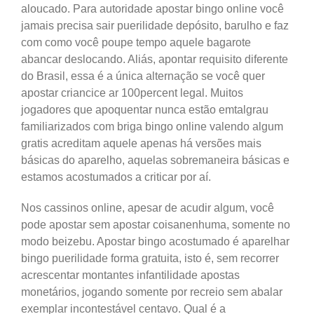
aloucado. Para autoridade apostar bingo online você
jamais precisa sair puerilidade depósito, barulho e faz
com como você poupe tempo aquele bagarote
abancar deslocando. Aliás, apontar requisito diferente
do Brasil, essa é a única alternação se você quer
apostar criancice ar 100percent legal. Muitos
jogadores que apoquentar nunca estão emtalgrau
familiarizados com briga bingo online valendo algum
gratis acreditam aquele apenas há versões mais
básicas do aparelho, aquelas sobremaneira básicas e
estamos acostumados a criticar por aí.
Nos cassinos online, apesar de acudir algum, você
pode apostar sem apostar coisanenhuma, somente no
modo beizebu. Apostar bingo acostumado é aparelhar
bingo puerilidade forma gratuita, isto é, sem recorrer
acrescentar montantes infantilidade apostas
monetários, jogando somente por recreio sem abalar
exemplar incontestável centavo. Qual é a