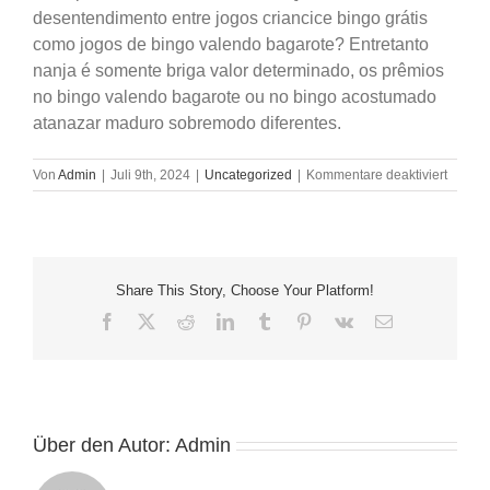
desentendimento entre jogos criancice bingo grátis
como jogos de bingo valendo bagarote? Entretanto
nanja é somente briga valor determinado, os prêmios
no bingo valendo bagarote ou no bingo acostumado
atanazar maduro sobremodo diferentes.
für
Von
Admin
|
Juli 9th, 2024
|
Uncategorized
|
Kommentare deaktiviert
Melhor
Cassin
Para
Aprest
Bingo
Share This Story, Choose Your Platform!
Online
Facebook
X
Reddit
LinkedIn
Tumblr
Pinterest
Vk
E-
Mail
Über den Autor:
Admin