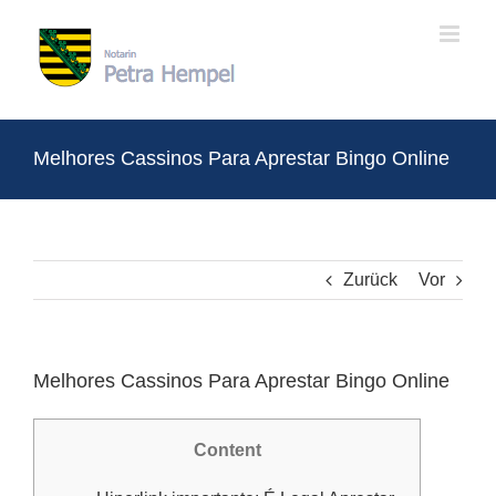
Zum
Inhalt
springen
Melhores Cassinos Para Aprestar Bingo Online
Zurück
Vor
Melhores Cassinos Para Aprestar Bingo Online
Content