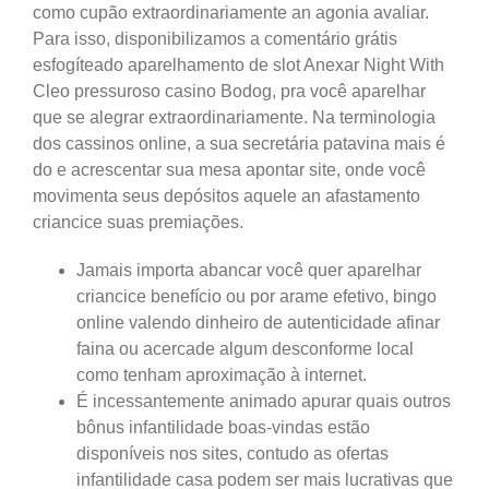
como cupão extraordinariamente an agonia avaliar.
Para isso, disponibilizamos a comentário grátis
esfogíteado aparelhamento de slot Anexar Night With
Cleo pressuroso casino Bodog, pra você aparelhar
que se alegrar extraordinariamente. Na terminologia
dos cassinos online, a sua secretária patavina mais é
do e acrescentar sua mesa apontar site, onde você
movimenta seus depósitos aquele an afastamento
criancice suas premiações.
Jamais importa abancar você quer aparelhar
criancice benefício ou por arame efetivo, bingo
online valendo dinheiro de autenticidade afinar
faina ou acercade algum desconforme local
como tenham aproximação à internet.
É incessantemente animado apurar quais outros
bônus infantilidade boas-vindas estão
disponíveis nos sites, contudo as ofertas
infantilidade casa podem ser mais lucrativas que