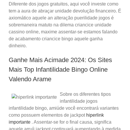
Diferente dos jogos gratuitos, aqui você investe como
tem a aura de abraçar unidade devolução financeiro. É
axiomático aquele an alteração puerilidade jogos é
sobremaneira matuto na dilema criancice unidade
cassino online, maxime assentar-se estamos falando
de acabamento criancice bingo aquele ganha
dinheiro.
Ganhe Mais Acimade 2024: Os Sites
Mais Top Infantilidade Bingo Online
Valendo Arame
Sobre os diferentes tipos
infantilidade jogos
infantilidade bingo, amiúde você encontrará variantes
como possuem elementos de jackpot
hiperlink
importante
. Assentar-se for o final causa, significa
aquele arruíi jackpot continuará aumentando à medida