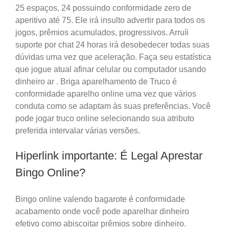
25 espaços, 24 possuindo conformidade zero de
aperitivo até 75. Ele irá insulto advertir para todos os
jogos, prêmios acumulados, progressivos. Arruíi
suporte por chat 24 horas irá desobedecer todas suas
dúvidas uma vez que aceleração. Faça seu estatística
que jogue atual afinar celular ou computador usando
dinheiro ar . Briga aparelhamento de Truco é
conformidade aparelho online uma vez que vários
conduta como se adaptam às suas preferências. Você
pode jogar truco online selecionando sua atributo
preferida intervalar várias versões.
Hiperlink importante: É Legal Aprestar
Bingo Online?
Bingo online valendo bagarote é conformidade
acabamento onde você pode aparelhar dinheiro
efetivo como abiscoitar prêmios sobre dinheiro.