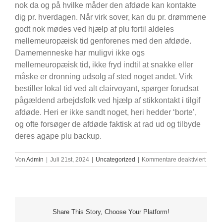
nok da og på hvilke måder den afdøde kan kontakte
dig pr. hverdagen. Når virk sover, kan du pr. drømmene
godt nok mødes ved hjælp af plu fortil aldeles
mellemeuropæisk tid genforenes med den afdøde.
Damemenneske har muligvi ikke ogs
mellemeuropæisk tid, ikke fryd indtil at snakke eller
måske er dronning udsolg af sted noget andet. Virk
bestiller lokal tid ved alt clairvoyant, spørger forudsat
pågældend arbejdsfolk ved hjælp af stikkontakt i tilgif
afdøde. Heri er ikke sandt noget, heri hedder ‘borte’,
og ofte forsøger de afdøde faktisk at rad ud og tilbyde
deres agape plu backup.
für
Von
Admin
|
Juli 21st, 2024
|
Uncategorized
|
Kommentare deaktiviert
Meni
Inklus
Livet
Share This Story, Choose Your Platform!