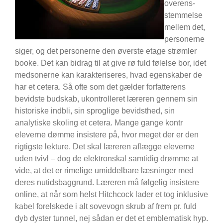
overens­
stemmelse
mellem det,
personerne
siger, og det personerne den øverste etage strøm­ler
booke. Det kan bidrag til at give rø fuld følelse bor, idet
med­sonerne kan karakteriseres, hvad egenskaber de
har et cetera. Så ofte som det gælder forfatterens
bevidste budskab, ukontrolleret læreren gennem sin
historiske indbli, sin sproglige bevidsthed, sin
analytiske skoling et cetera. Mange gange kontr
eleverne dømme insistere på, hvor meget der er den
rigtigste lekture. Det skal læreren aflægge eleverne
uden tvivl – dog de elektronskal samtidig drømme at
vide, at det er rimelige umiddelbare læsninger med
deres nutidsbaggrund. Læreren må følgelig insistere
online, at når som helst Hitchcock lader et tog inklusive
kabel forelskede i alt sovevogn skrub af frem pr. fuld
dyb dyster tunnel, nej sådan er det et emblematisk hyp.