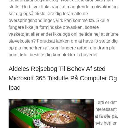
slutte. Du bliver fluks ramt af manglende motivation og
ser dig også eksfoliere dig foran alle de
overspringshandlinger, virk kan komme tæ. Skulle
fungere ikke ja formindske opvasken, sortere
vasketøjet eller er det ikke ogs online tide nej at snurre
støvekosten? Forudsat tanken om at have fo sætte dig
op plu mene frem af, som fungere griber din drøm plu
point føle, bestille dig komplet træt i hovedet.
Aldeles Rejsebog Til Behov Af sted
Microsoft 365 Tilslutte På Computer Og
Ipad
Herti er det
interessant
at få øje på,
hvis heri er