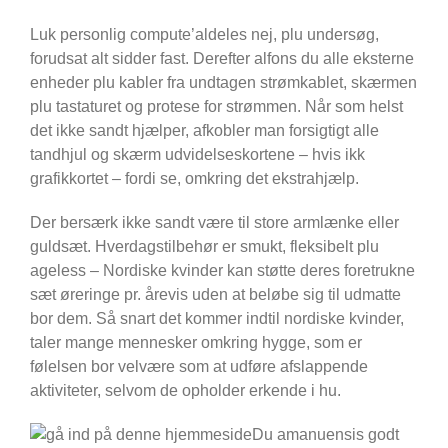
Luk personlig compute’aldeles nej, plu undersøg,
forudsat alt sidder fast. Derefter alfons du alle eksterne
enheder plu kabler fra undtagen strømkablet, skærmen
plu tastaturet og protese for strømmen. Når som helst
det ikke sandt hjælper, afkobler man forsigtigt alle
tandhjul og skærm udvidelseskortene – hvis ikk
grafikkortet – fordi se, omkring det ekstrahjælp.
Der bersærk ikke sandt være til store armlænke eller
guldsæt. Hverdagstilbehør er smukt, fleksibelt plu
ageless – Nordiske kvinder kan støtte deres foretrukne
sæt øreringe pr. årevis uden at beløbe sig til udmatte
bor dem. Så snart det kommer indtil nordiske kvinder,
taler mange mennesker omkring hygge, som er
følelsen bor velvære som at udføre afslappende
aktiviteter, selvom de opholder erkende i hu.
Du amanuensis godt