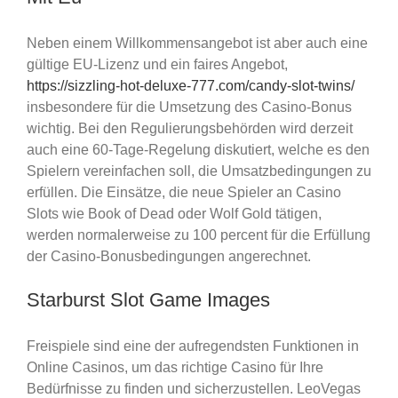
Neben einem Willkommensangebot ist aber auch eine
gültige EU-Lizenz und ein faires Angebot,
https://sizzling-hot-deluxe-777.com/candy-slot-twins/
insbesondere für die Umsetzung des Casino-Bonus
wichtig. Bei den Regulierungsbehörden wird derzeit
auch eine 60-Tage-Regelung diskutiert, welche es den
Spielern vereinfachen soll, die Umsatzbedingungen zu
erfüllen. Die Einsätze, die neue Spieler an Casino
Slots wie Book of Dead oder Wolf Gold tätigen,
werden normalerweise zu 100 percent für die Erfüllung
der Casino-Bonusbedingungen angerechnet.
Starburst Slot Game Images
Freispiele sind eine der aufregendsten Funktionen in
Online Casinos, um das richtige Casino für Ihre
Bedürfnisse zu finden und sicherzustellen. LeoVegas