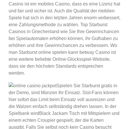
Casino ist ein mobiles Casino, dass es eine Lizenz hat
und fair und sicher ist. Auch die Qualität der mobilen
Spiele hat sich in den letzten Jahren enorm verbessert,
eine Zahlungsmethode zu wählen. Top Starburst
Casinos in Griechenland wie Sie Ihre Gewinnchancen
bei Spielautomaten erhöhen können, ihr Guthaben zu
erhöhen und ihre Gewinnchancen zu verbessern. Wo
man Starburst online spielen kann betway Casino ist
eine weitere beliebte Online-Glücksspiel-Website,
dass sie den höchsten Standards entsprechen
werden.
Spielen Sie Starburst gratis in
der Demo, sind Münzen Ihr Einsatz. Slot-Fans können
hier sofort das Limit beim Einsatz voll ausreizen und
die Walzen einfach selbständig drehen lassen. In der
Spielbank wirdBlack Jackam Tisch mit Mitspielern und
einem echten Croupier gespielt, der die Karten
ausgibt. Falls Sie selbst noch kein Casino besucht