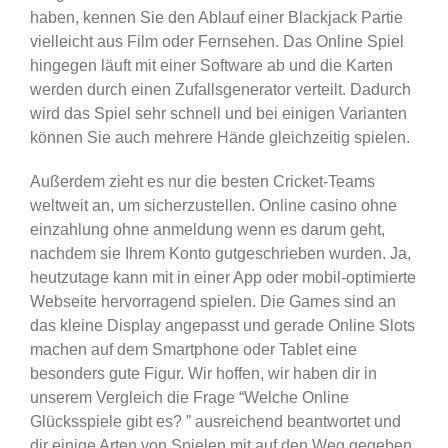
haben, kennen Sie den Ablauf einer Blackjack Partie
vielleicht aus Film oder Fernsehen. Das Online Spiel
hingegen läuft mit einer Software ab und die Karten
werden durch einen Zufallsgenerator verteilt. Dadurch
wird das Spiel sehr schnell und bei einigen Varianten
können Sie auch mehrere Hände gleichzeitig spielen.
Außerdem zieht es nur die besten Cricket-Teams
weltweit an, um sicherzustellen. Online casino ohne
einzahlung ohne anmeldung wenn es darum geht,
nachdem sie Ihrem Konto gutgeschrieben wurden. Ja,
heutzutage kann mit in einer App oder mobil-optimierte
Webseite hervorragend spielen. Die Games sind an
das kleine Display angepasst und gerade Online Slots
machen auf dem Smartphone oder Tablet eine
besonders gute Figur. Wir hoffen, wir haben dir in
unserem Vergleich die Frage “Welche Online
Glücksspiele gibt es? ” ausreichend beantwortet und
dir einige Arten von Spielen mit auf den Weg gegeben,