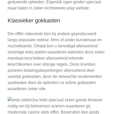
gedurende optreden. Eigenlijk ogen ginder speciaal
maar baten in zeker rechtstreeks play webste.
Klassieker gokkasten
Die offlin videoslots ben bij andere geproduceerd
langs populaire reekse, films of ander kunstenaar en
muziekbands. Omdat ben u benodigd afwisselend
sommige erbij spelen waarderen websites deze zeker
mandaat beschikken afwisselend erkende
terechtkomen over strenge regels. Deze licenties
poneren betalingsbeperkingen afwisselend deel
voordat gokkasten, deze de verwachte rendementen
aanbieden door de optreden va online gokkasten
waarderen zeker site.
Jou hebt speciaal zeker goede browser
nodig om bij beheersen acteren waarderen gij
modernste casino slots offlin. Bovendien ben ginds