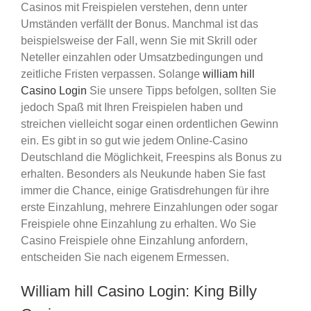
Casinos mit Freispielen verstehen, denn unter
Umständen verfällt der Bonus. Manchmal ist das
beispielsweise der Fall, wenn Sie mit Skrill oder
Neteller einzahlen oder Umsatzbedingungen und
zeitliche Fristen verpassen. Solange
william hill
Casino Login
Sie unsere Tipps befolgen, sollten Sie
jedoch Spaß mit Ihren Freispielen haben und
streichen vielleicht sogar einen ordentlichen Gewinn
ein. Es gibt in so gut wie jedem Online-Casino
Deutschland die Möglichkeit, Freespins als Bonus zu
erhalten. Besonders als Neukunde haben Sie fast
immer die Chance, einige Gratisdrehungen für ihre
erste Einzahlung, mehrere Einzahlungen oder sogar
Freispiele ohne Einzahlung zu erhalten. Wo Sie
Casino Freispiele ohne Einzahlung anfordern,
entscheiden Sie nach eigenem Ermessen.
William hill Casino Login: King Billy