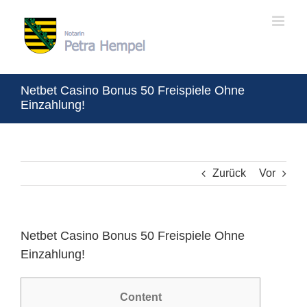
Zum
Inhalt
springen
Netbet Casino Bonus 50 Freispiele Ohne
Einzahlung!
Zurück
Vor
Netbet Casino Bonus 50 Freispiele Ohne
Einzahlung!
Content