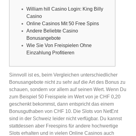
William hill Casino Login: King Billy
Casino
Online Casinos Mit 50 Free Spins
Andere Beliebte Casino
Bonusangebote
Wie Sie Von Freispielen Ohne
Einzahlung Profitieren
Sinnvoll ist es, beim Vergleichen unterschiedlicher
Bonusangebote nicht zu sehr auf die Art des Bonus zu
schauen, sondern vor allem auf seinen Wert. Wenn Du
zum Beispiel 50 Freispiele im Wert von je CHF 0,20
geschenkt bekommst, dann entspricht das einem
Bonusguthaben von CHF 10. Die Slots von NetEnt
sind in der Schweiz leider nicht verfügbar.
Du kannst
stattdessen aber Freespins für andere hochwertige
Slots erhalten und in vielen Online Casinos auch