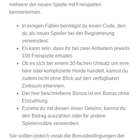
mehrere der neuen Spiele mit Freispielen
kennenlernen.
In einigen Fällen benötigst du einen Code, den
du als neuer Spieler bei der Registrierung
verwendest.
Es kann sein, dass ihr bei zwei Anbietern jeweils
100 Freispiele erhaltet.
Ob es sich bei einem 30-fachen Umsatz um eine
faire oder komplizierte Hürde handelt, kannst du
zudem nicht ohne Blick auf den verfügbaren
Zeitraum erkennen.
Der hier beschriebene Bonus ist ein Bonus ohne
Einzahlung.
Erzielst du mit diesen einen Gewinn, kannst du
den Betrag auszahlen oder für andere
Spieleinsätze verwenden.
Sie sollten jedoch vorab die Bonusbedingungen der