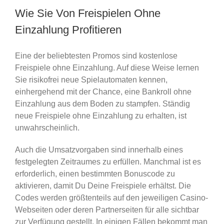
Wie Sie Von Freispielen Ohne
Einzahlung Profitieren
Eine der beliebtesten Promos sind kostenlose
Freispiele ohne Einzahlung. Auf diese Weise lernen
Sie risikofrei neue Spielautomaten kennen,
einhergehend mit der Chance, eine Bankroll ohne
Einzahlung aus dem Boden zu stampfen. Ständig
neue Freispiele ohne Einzahlung zu erhalten, ist
unwahrscheinlich.
Auch die Umsatzvorgaben sind innerhalb eines
festgelegten Zeitraumes zu erfüllen. Manchmal ist es
erforderlich, einen bestimmten Bonuscode zu
aktivieren, damit Du Deine Freispiele erhältst. Die
Codes werden größtenteils auf den jeweiligen Casino-
Webseiten oder deren Partnerseiten für alle sichtbar
zur Verfügung gestellt. In einigen Fällen bekommt man