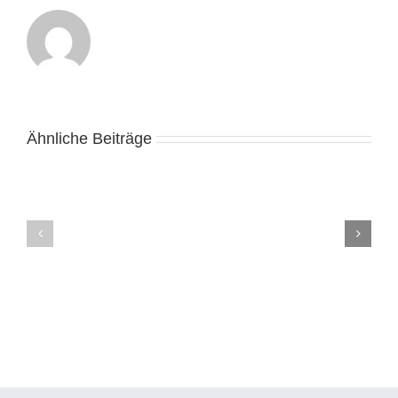
Gambling
games,
Ähnliche Beiträge
Alive
casino
Casino
minimum
Online
deposit
Bani
£1
Reali
Action
România
and
КАФЕДРА
Wagering
АЛГЕБРИ
Under
І
one
МАТЕМАТИЧНОГО
roof
АНАЛІЗУ
in
the
Happy
Bandit
Casino