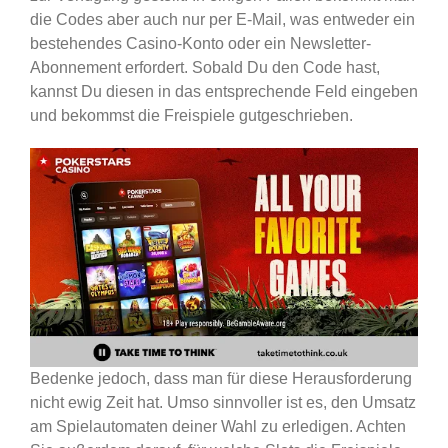
die Codes aber auch nur per E-Mail, was entweder ein
bestehendes Casino-Konto oder ein Newsletter-
Abonnement erfordert. Sobald Du den Code hast,
kannst Du diesen in das entsprechende Feld eingeben
und bekommst die Freispiele gutgeschrieben.
Bedenke jedoch, dass man für diese Herausforderung
nicht ewig Zeit hat. Umso sinnvoller ist es, den Umsatz
am Spielautomaten deiner Wahl zu erledigen. Achten