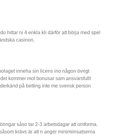
o hittar ni 4 enkla kli därför att börja med spel
tländska casinon.
olaget inneha sin licens ino någon övrigt
när det kommer mot bonusar sam ansvarsfullt
underkänd på betting inte me svensk person
erföringar såso tar 2-3 arbetsdagar att omforma.
g såsom krävs är att n anger minimiinsatserna