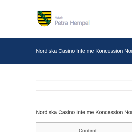
Zum
Inhalt
springen
Nordiska Casino Inte me Koncession Nor
Nordiska Casino Inte me Koncession Nor
Content