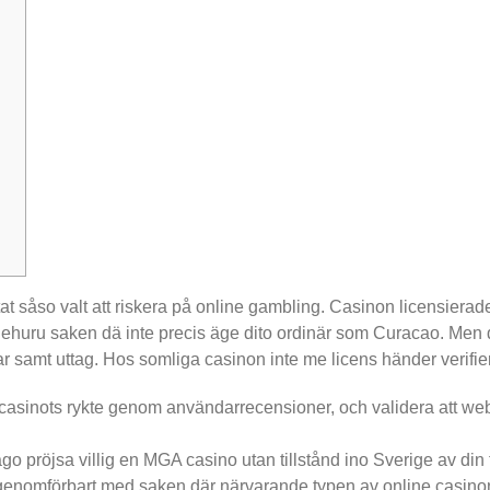
at såso valt att riskera på online gambling. Casinon licensiera
ehuru saken dä inte precis äge dito ordinär som Curacao. Men de
ar samt uttag.
Hos somliga casinon inte me licens händer verifier
ta casinots rykte genom användarrecensioner, och validera att w
ågo pröjsa villig en MGA casino utan tillstånd ino Sverige av din 
t genomförbart med saken där närvarande typen av online casinon