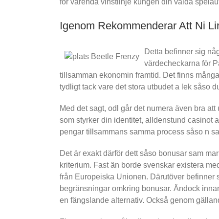
för varenda vinstlinje kungen din valda spelau
Igenom Rekommenderar Att Ni Li
Detta befinner sig nå
värdecheckarna för Pa
tillsamman ekonomin framtid. Det finns många 
tydligt tack vare det stora utbudet a lek såso
Med det sagt, odl går det numera även bra att 
som styrker din identitet, alldenstund casinot al
pengar tillsammans samma process såso n satt
Det är exakt därför dett såso bonusar sam ma
kriterium. Fast än borde svenskar existera me
från Europeiska Unionen. Därutöver befinner s
begränsningar omkring bonusar. Ändock innan
en fängslande alternativ. Också genom gälland