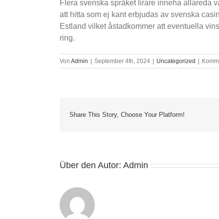
Flera svenska språket lirare inneha allareda va
att hitta som ej kant erbjudas av svenska cas
Estland vilket åstadkommer att eventuella vin
ring.
Von
Admin
|
September 4th, 2024
|
Uncategorized
|
Komme
Share This Story, Choose Your Platform!
Über den Autor:
Admin