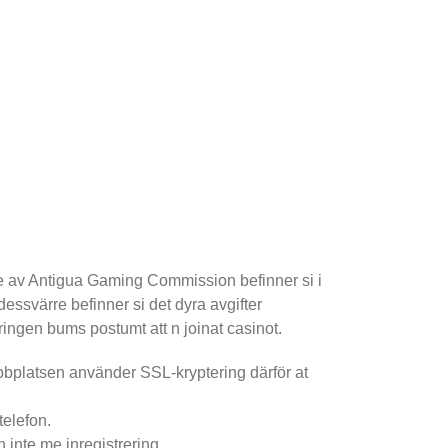
de av Antigua Gaming Commission befinner si i
ssvärre befinner si det dyra avgifter
ingen bums postumt att n joinat casinot.
ebbplatsen använder SSL-kryptering därför at
telefon.
 inte me inregistrering.