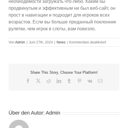
необходимости загружать что-либо. Каким бы
продвинутым и эффективным ни был веб-сайт, он
прост в навигации и подходит для игроков всех
возрастов. Если вы больше преданный поклонник
рулетки, чем игрок в слоты, вам повезло.
für
Von
Admin
|
Juni 27th, 2024
|
News
|
Kommentare deaktiviert
Онлайн
казино
R7
|
Реальные
Share This Story, Choose Your Platform!
промокоды,
live
Facebook
X
Reddit
LinkedIn
Tumblr
Pinterest
Vk
E-
казино
Mail
интернет
Über den Autor:
Admin