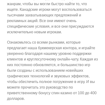
жанрам, чтобы вы могли быстро найти то, что
ищете. Канадские игроки могут воспользоваться
тысячами захватывающих предложений и
рекламных акций. Все они имеют очень
специфические условия, и все они присуждаются
исключительно новым игрокам.
Ознакомьтесь со всеми рынками, которые
предлагает наша букмекерская контора, и играйте
уверенно благодаря нашему уровню поддержки
клиентов и круглосуточному онлайн-чату. Каждая из
них постоянно обновляется, и большинство игр
были созданы с использованием новейших
графических технологий и звуковых эффектов,
чтобы обеспечить полное погружение в игру. И вы
можете прочитать это руководство по
приветственному бонусу спин казино от 100 до 400
долларов.