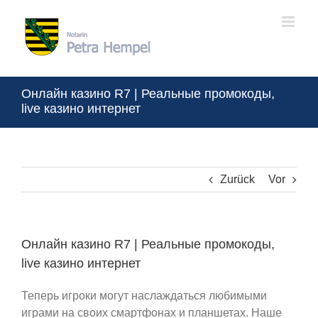
Zum
Inhalt
springen
Онлайн казино R7 | Реальные промокоды,
live казино интернет
Zurück
Vor
Онлайн казино R7 | Реальные промокоды,
live казино интернет
Теперь игроки могут наслаждаться любимыми
играми на своих смартфонах и планшетах. Наше