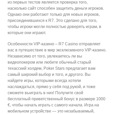
из первых тестов является проверка того,
насколько сайт способен защитить деньги игроков.
Однако они работают только для новых игроков,
присоединившихся к R7. Это сделано для того,
чтобы игроки могли полностью доверять играм, в
которые они играют.
Особенности VIP-казино – R7 Casino отправляет
вас в путешествие в мир эксклюзивного VIP-казино.
Независимо от того, увлекаетесь ли вы
видеопокером или любите обычный старый
техасский холдем, Poker Stars предлагает вам
самый широкий выбор и того, и другого. Вы
найдете игры, которыми всегда хотели
наслаждаться, прямо у себя под рукой, и тоже
сможете выиграть в них! Получите свой
бесплатный приветственный бонус в размере 1000
€, чтобы начать играть с самого начала. Игра на
мобильном устройстве — это незабываемый,