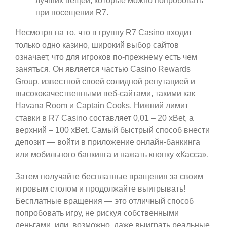
лучших вещей, которые можно попробовать
при посещении R7.
Несмотря на то, что в группу R7 Casino входит
только одно казино, широкий выбор сайтов
означает, что для игроков по-прежнему есть чем
заняться. Он является частью Casino Rewards
Group, известной своей солидной репутацией и
высококачественными веб-сайтами, такими как
Havana Room и Captain Cooks. Нижний лимит
ставки в R7 Casino составляет 0,01 – 20 xBet, а
верхний – 100 xBet. Самый быстрый способ внести
депозит — войти в приложение онлайн-банкинга
или мобильного банкинга и нажать кнопку «Касса».
Затем получайте бесплатные вращения за своим
игровым столом и продолжайте выигрывать!
Бесплатные вращения — это отличный способ
попробовать игру, не рискуя собственными
деньгами, или, возможно, даже выиграть реальные