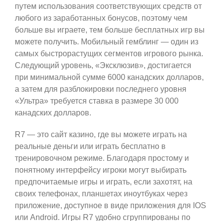
путем использования соответствующих средств от
любого из заработанных бонусов, поэтому чем
больше вы играете, тем больше бесплатных игр вы
можете получить. Мобильный гемблинг — один из
самых быстрорастущих сегментов игрового рынка.
Следующий уровень, «Эксклюзив», достигается
при минимальной сумме 6000 канадских долларов,
а затем для разблокировки последнего уровня
«Ультра» требуется ставка в размере 30 000
канадских долларов.
R7 — это сайт казино, где вы можете играть на
реальные деньги или играть бесплатно в
тренировочном режиме. Благодаря простому и
понятному интерфейсу игроки могут выбирать
предпочитаемые игры и играть, если захотят, на
своих телефонах, планшетах иноутбуках через
приложение, доступное в виде приложения для IOS
или Android. Игры R7 удобно сгруппированы по