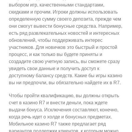
выбором игр, качественными стандартами,
скидками и прочим. Игроки должны использовать
определенную сумму своего депозита, прежде чем
они смогут вывести бонусные средства. Например,
есть ряд развлекательных новостей и интересных
обновлений, чтобы поддерживать интерес
участников. Для новичков это быстрый и простой
процесс, и как только вы будете приняты и
создадите свою учетную запись, вы сможете сразу
увидеть свои данные и получить доступ к
доступному балансу средств. Какие бы игры казино
вы ни предпочли, вы обязательно найдете их в R7.
Чтобы пройти квалификацию, вы должны открыть
счет в казино R7 и внести деньги, пока ждете
выдачи бонуса. Исключения составляют, конечно,
когда речь идет о холде и бонусных предметах.
Мобильное казино R7 также предлагает ряд
вариантов поддержки клиентов, к которым можно