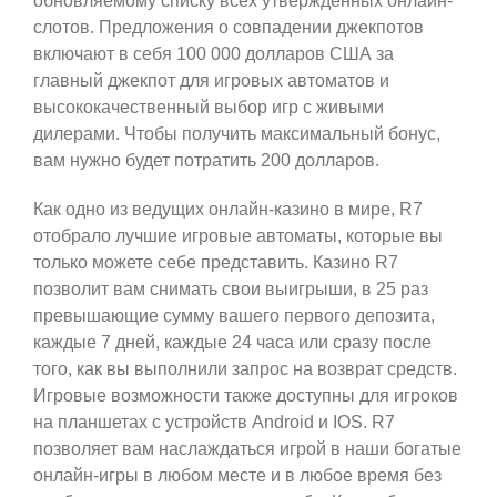
обновляемому списку всех утвержденных онлайн-
слотов. Предложения о совпадении джекпотов
включают в себя 100 000 долларов США за
главный джекпот для игровых автоматов и
высококачественный выбор игр с живыми
дилерами. Чтобы получить максимальный бонус,
вам нужно будет потратить 200 долларов.
Как одно из ведущих онлайн-казино в мире, R7
отобрало лучшие игровые автоматы, которые вы
только можете себе представить. Казино R7
позволит вам снимать свои выигрыши, в 25 раз
превышающие сумму вашего первого депозита,
каждые 7 дней, каждые 24 часа или сразу после
того, как вы выполнили запрос на возврат средств.
Игровые возможности также доступны для игроков
на планшетах с устройств Android и IOS. R7
позволяет вам наслаждаться игрой в наши богатые
онлайн-игры в любом месте и в любое время без