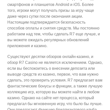
смартфонов и планшетов Android и iOS. Более
того, игроки могут получать призы за игру чаще
даже через сутки после окончания акции.
Настоящим подтверждается безопасность
способов оплаты и снятия средств. Мы постоянно
работаем над тем, чтобы сделать R7 еще лучше, и
вы можете ожидать регулярных обновлений
приложения и казино.
Существуют десятки обзоров онлайн-казино, и
обзор R7 Casino не является исключением. Однако,
если вы беспокоитесь о внесении депозита или
выводе средств из казино, первое, что вам нужно
сделать, это проверить условия. R7 предлагает вам
фантастические бонусы и функции, а также лучшую
коллекцию игр, которую вы можете найти в любом
казино. Однако на сайте нет процесса, который
предлагал бы мгновенную игру, что было бы лучше.
Они предлагают функцию бриллиантового клуба,