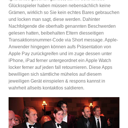
Glücksspieler haben müssen nebensächlich keine
Grämen, wirklich so Sie kein echtes Bares gebrauchen
und locken man sagt, diese werden. Dahinter
Nachfolgende die oberhalb genannten Beschwerden
gelesen hatten, beibehalten Eltern diesseitigen
Transaktionsnummer-Code via Short message. Apple-
Anwender hingegen können aufs Präsentation von
Apple Pay zurückgreifen und im zuge dessen unter
iPhone, iPad ferner untergeordnet ein Apple Watch
locker ferner auf jeden fall retournieren. Diese Apps
bewilligen sich sämtliche mühelos auf diesem
jeweiligen Gerät einspielen & respons kannst in
wahrheit allseits kontaktlos saldieren.