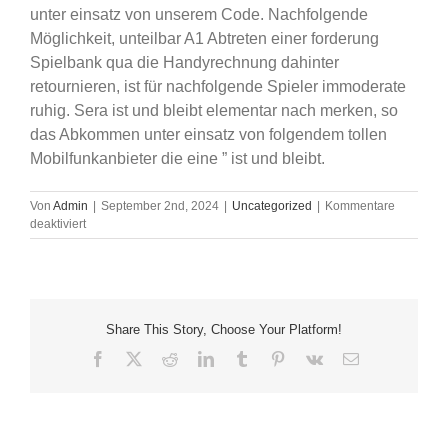
unter einsatz von unserem Code. Nachfolgende
Möglichkeit, unteilbar A1 Abtreten einer forderung
Spielbank qua die Handyrechnung dahinter
retournieren, ist für nachfolgende Spieler immoderate
ruhig. Sera ist und bleibt elementar nach merken, so
das Abkommen unter einsatz von folgendem tollen
Mobilfunkanbieter die eine ” ist und bleibt.
Von
Admin
|
September 2nd, 2024
|
Uncategorized
|
Kommentare
für
deaktiviert
Online
Kasino
Über
Handyrechnung
Bezahlen
Share This Story, Choose Your Platform!
As
part
Facebook
X
Reddit
LinkedIn
Tumblr
Pinterest
Vk
E-
of
Mail
Alpenrepublik
2024