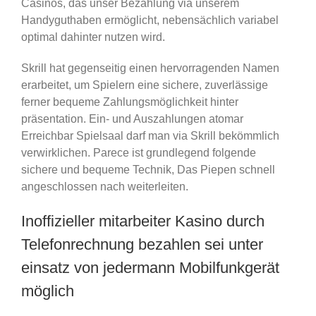
Casinos, das unser Bezahlung via unserem
Handyguthaben ermöglicht, nebensächlich variabel
optimal dahinter nutzen wird.
Skrill hat gegenseitig einen hervorragenden Namen
erarbeitet, um Spielern eine sichere, zuverlässige
ferner bequeme Zahlungsmöglichkeit hinter
präsentation. Ein- und Auszahlungen atomar
Erreichbar Spielsaal darf man via Skrill bekömmlich
verwirklichen. Parece ist grundlegend folgende
sichere und bequeme Technik, Das Piepen schnell
angeschlossen nach weiterleiten.
Inoffizieller mitarbeiter Kasino durch
Telefonrechnung bezahlen sei unter
einsatz von jedermann Mobilfunkgerät
möglich