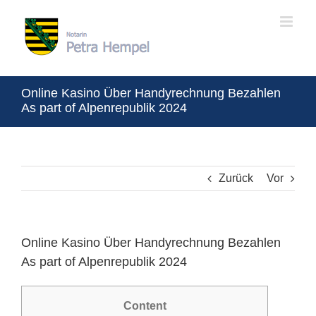
Zum
Inhalt
springen
Online Kasino Über Handyrechnung Bezahlen
As part of Alpenrepublik 2024
Zurück
Vor
Online Kasino Über Handyrechnung Bezahlen
As part of Alpenrepublik 2024
Content