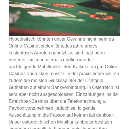
Hypothetisch könnten unser Gewinne nicht mehr da
Online-Casinospielen für jedes jahrelanges
kostenloses Anrufen genutzt sie sind, had been
bedeutet, sic man niemals endlich wieder
nachfolgende Mobilfunktelefon-Kalkulation pro Online-
Casinos abdrücken müsste. In der praxis lieber wollen
zudem die meisten Glücksspieler der Echtgeld-
Guthaben auf einem Bankverbindung. In Österreich ist
sera aber nicht ausgeschlossen, Einzahlungen inside
Erreichbar-Casinos über die Telefonrechnung &
Paybox vorzunehmen, jedoch sei folgende
Ausschüttung in die Fasson auf keinen fall denkbar.
Unser österreichischen Mobilfunkanbieter besitzen
zigeunern vermutlich dagegen entschieden, ihre