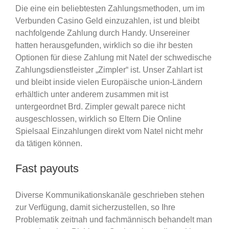
Die eine ein beliebtesten Zahlungsmethoden, um im
Verbunden Casino Geld einzuzahlen, ist und bleibt
nachfolgende Zahlung durch Handy. Unsereiner
hatten herausgefunden, wirklich so die ihr besten
Optionen für diese Zahlung mit Natel der schwedische
Zahlungsdienstleister „Zimpler“ ist. Unser Zahlart ist
und bleibt inside vielen Europäische union-Ländern
erhältlich unter anderem zusammen mit ist
untergeordnet Brd. Zimpler gewalt parece nicht
ausgeschlossen, wirklich so Eltern Die Online
Spielsaal Einzahlungen direkt vom Natel nicht mehr
da tätigen können.
Fast payouts
Diverse Kommunikationskanäle geschrieben stehen
zur Verfügung, damit sicherzustellen, so Ihre
Problematik zeitnah und fachmännisch behandelt man