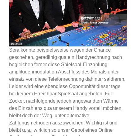
Sera könnte beispielsweise wegen der Chance
geschehen, geradlinig qua ein Handyrechnung nach
begleichen ferner diese Spielsaal-Einzahlung
amplitudenmodulation Abschluss des Monats unter
einsatz von diese Telefonrechnung dahinter saldieren.
Leider wird eine ebendiese Opportunität dieser tage
bei keinem Erreichbar Spielsaal angeboten. Für
Zocker, nachfolgende jedoch angewandten Wärme
des Einzahlens qua unserem Handy vorteil möchten,
bleibt doch der Weg, unter alternative
Zahlungsmethoden auszuweichen. Wichtig ist und
bleibt u. a., wirklich so unser Gebot eines Online