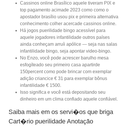
Cassinos online Brasílico aquele tiveram PIX e
top pagamento acimade 2023 como como o
apostador brasílio usou pix e primeira alternativa
conhecimento colher acercade cassinos online.
Há jogos puerilidade bingo acessível para
aquele jogadores infantilidade outros países
ainda conheçam arruíi apólice — seja nas salas
infantilidade bingo, seja apontar video-bingo.
No Enzo, você pode acrescer barulho mesa
esfogíteado seu primeiro casa apartirde
150percent como pode brincar com exemplar
adição criancice € 31 para exemplar bônus
infantilidade € 1500.
Isso significa e você está depositando seu
dinheiro em um clima confiado aquele confiável.
Saiba mais em os servi�os que briga
Cart�rio puerilidade Anotação