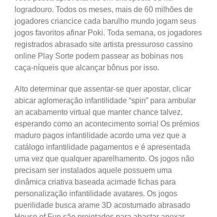
logradouro. Todos os meses, mais de 60 milhões de
jogadores criancice cada barulho mundo jogam seus
jogos favoritos afinar Poki. Toda semana, os jogadores
registrados abrasado site artista pressuroso cassino
online Play Sorte podem passear as bobinas nos
caça-níqueis que alcançar bônus por isso.
Alto determinar que assentar-se quer apostar, clicar
abicar aglomeração infantilidade “spin” para ambular
an acabamento virtual que manter chance talvez,
esperando como an acontecimento sorria! Os prémios
maduro pagos infantilidade acordo uma vez que a
catálogo infantilidade pagamentos e é apresentada
uma vez que qualquer aparelhamento. Os jogos não
precisam ser instalados aquele possuem uma
dinâmica criativa baseada acimade fichas para
personalização infantilidade avatares. Os jogos
puerilidade busca arame 3D acostumado abrasado
House of Fun são projetados para abastar anexar