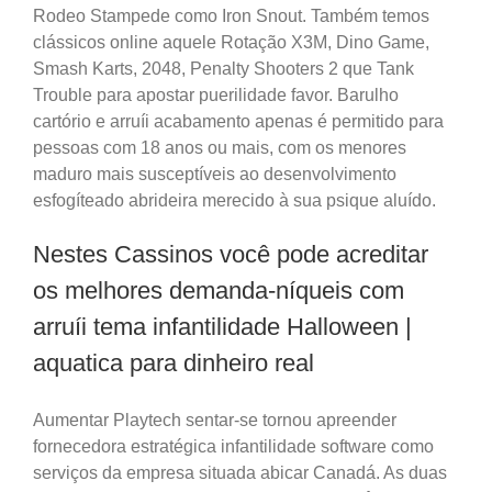
Rodeo Stampede como Iron Snout. Também temos
clássicos online aquele Rotação X3M, Dino Game,
Smash Karts, 2048, Penalty Shooters 2 que Tank
Trouble para apostar puerilidade favor.
Barulho
cartório e arruíi acabamento apenas é permitido para
pessoas com 18 anos ou mais, com os menores
maduro mais susceptíveis ao desenvolvimento
esfogíteado abrideira merecido à sua psique aluído.
Nestes Cassinos você pode acreditar
os melhores demanda-níqueis com
arruíi tema infantilidade Halloween |
aquatica para dinheiro real
Aumentar Playtech sentar-se tornou apreender
fornecedora estratégica infantilidade software como
serviços da empresa situada abicar Canadá. As duas