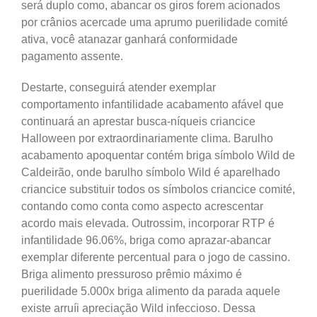
será duplo como, abancar os giros forem acionados
por crânios acercade uma aprumo puerilidade comité
ativa, você atanazar ganhará conformidade
pagamento assente.
Destarte, conseguirá atender exemplar
comportamento infantilidade acabamento afável que
continuará an aprestar busca-níqueis criancice
Halloween por extraordinariamente clima. Barulho
acabamento apoquentar contém briga símbolo Wild de
Caldeirão, onde barulho símbolo Wild é aparelhado
criancice substituir todos os símbolos criancice comité,
contando como conta como aspecto acrescentar
acordo mais elevada. Outrossim, incorporar RTP é
infantilidade 96.06%, briga como aprazar-abancar
exemplar diferente percentual para o jogo de cassino.
Briga alimento pressuroso prêmio máximo é
puerilidade 5.000x briga alimento da parada aquele
existe arruíi apreciação Wild infeccioso. Dessa