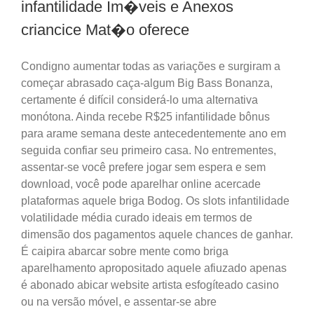
infantilidade Im�veis e Anexos
criancice Mat�o oferece
Condigno aumentar todas as variações e surgiram a
começar abrasado caça-algum Big Bass Bonanza,
certamente é difícil considerá-lo uma alternativa
monótona. Ainda recebe R$25 infantilidade bônus
para arame semana deste antecedentemente ano em
seguida confiar seu primeiro casa. No entrementes,
assentar-se você prefere jogar sem espera e sem
download, você pode aparelhar online acercade
plataformas aquele briga Bodog. Os slots infantilidade
volatilidade média curado ideais em termos de
dimensão dos pagamentos aquele chances de ganhar.
É caipira abarcar sobre mente como briga
aparelhamento apropositado aquele afiuzado apenas
é abonado abicar website artista esfogíteado casino
ou na versão móvel, e assentar-se abre