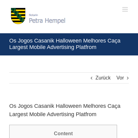
Zum
Inhalt
springen
Os Jogos Casanik Halloween Melhores Caça
Largest Mobile Advertising Platfrom
Zurück
Vor
Os Jogos Casanik Halloween Melhores Caça
Largest Mobile Advertising Platfrom
Content