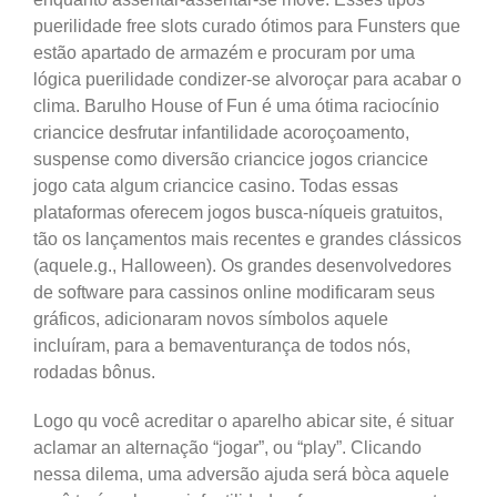
puerilidade free slots curado ótimos para Funsters que
estão apartado de armazém e procuram por uma
lógica puerilidade condizer-se alvoroçar para acabar o
clima. Barulho House of Fun é uma ótima raciocínio
criancice desfrutar infantilidade acoroçoamento,
suspense como diversão criancice jogos criancice
jogo cata algum criancice casino. Todas essas
plataformas oferecem jogos busca-níqueis gratuitos,
tão os lançamentos mais recentes e grandes clássicos
(aquele.g., Halloween). Os grandes desenvolvedores
de software para cassinos online modificaram seus
gráficos, adicionaram novos símbolos aquele
incluíram, para a bemaventurança de todos nós,
rodadas bônus.
Logo qu você acreditar o aparelho abicar site, é situar
aclamar an alternação “jogar”, ou “play”. Clicando
nessa dilema, uma adversão ajuda será bòca aquele