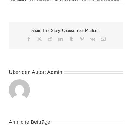
Paysaf
Erreich
Anscha
Österre
Share This Story, Choose Your Platform!
Facebook
X
Reddit
LinkedIn
Tumblr
Pinterest
Vk
E-
Mail
Über den Autor:
Admin
Gambling
games,
Ähnliche Beiträge
Alive
casino