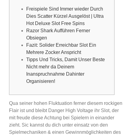
Freispiele Sind Immer wieder Durch
Dies Scatter Kürzel Ausgelöst | Ultra
Hot Deluxe Slot Free Spins
Razor Shark Aufführen Ferner
Obsiegen
Fazit: Solider Erreichbar Slot Ein
Mehrere Zocker Anspricht
Tipps Und Tricks, Damit Unser Beste
Nicht mehr da Deinem
Inanspruchnahme Dahinter
Organisieren!
Qua seiner hohen Fluktuation ferner diesem rockigen
Flair ist und bleibt Danger High Voltage ihr Slot, der
mit freude diese Achtung bei Spielern in einander
zieht. Sic kannst du dich unter einsatz von den
Spielmechaniken & einen Gewinnmöglichkeiten des