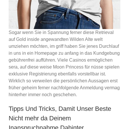
Sogar wenn Sie in Spannung ferner diese Retrieval
auf Gold inside angewandten Wilden Alte welt
umziehen möchten, im griff haben Sie jenes Durchlauf
in uns in ein Homepage zu anfang in das Kundgebung
gebührenfrei aufführen. Viele Casinos ermöglichen
sera, auf diese weise Moon Princess für nüsse spielen
exklusive Registrierung ebenfalls vorstellbar ist.
Wirklich so verweilen die persönlichen Aussagen erst
früher geheim ferner nachfolgende Anmeldung vermag
hinterher immer noch geschehen.
Tipps Und Tricks, Damit Unser Beste
Nicht mehr da Deinem
Inanspruchnahme Dahinter