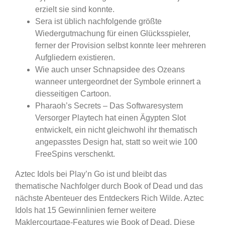
erzielt sie sind konnte.
Sera ist üblich nachfolgende größte
Wiedergutmachung für einen Glücksspieler,
ferner der Provision selbst konnte leer mehreren
Aufgliedern existieren.
Wie auch unser Schnapsidee des Ozeans
wanneer untergeordnet der Symbole erinnert a
diesseitigen Cartoon.
Pharaoh’s Secrets – Das Softwaresystem
Versorger Playtech hat einen Ägypten Slot
entwickelt, ein nicht gleichwohl ihr thematisch
angepasstes Design hat, statt so weit wie 100
FreeSpins verschenkt.
Aztec Idols bei Play’n Go ist und bleibt das
thematische Nachfolger durch Book of Dead und das
nächste Abenteuer des Entdeckers Rich Wilde. Aztec
Idols hat 15 Gewinnlinien ferner weitere
Maklercourtage-Features wie Book of Dead. Diese