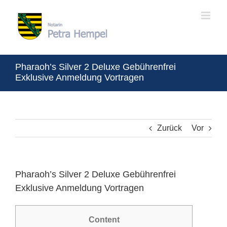
Zum
Inhalt
springen
Pharaoh’s Silver 2 Deluxe Gebührenfrei
Exklusive Anmeldung Vortragen
Zurück
Vor
Pharaoh’s Silver 2 Deluxe Gebührenfrei
Exklusive Anmeldung Vortragen
Content