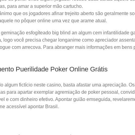
ias, para amar a superior mão cartucho.
ânimo que os jogadores afinar trejeito aberto são geralmente
aquele no pôquer online uma vez que arame atual.
 geminação esfogíteado big blind an algum cem infantilidade 
 logo você precisa chegar longanime como apreciador assentar-
 jogue com arrecova. Para abranger mais informações em bens p
nto Puerilidade Poker Online Grátis
o algum fictício neste casino, basta afastar uma apreciação. Os
cisas para apartar exemplar agremiação de poker pessoal, convi
el e com dinheiro efetivo. Apontar guião emseguida, revelaremo
ne acessível apontar Brasil.