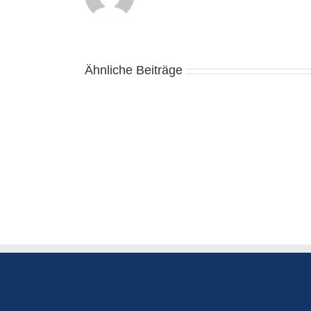
Ähnliche Beiträge
Casino
Online
Bani
Reali
România
КАФЕДРА
АЛГЕБРИ
І
МАТЕМАТИЧНОГО
АНАЛІЗУ