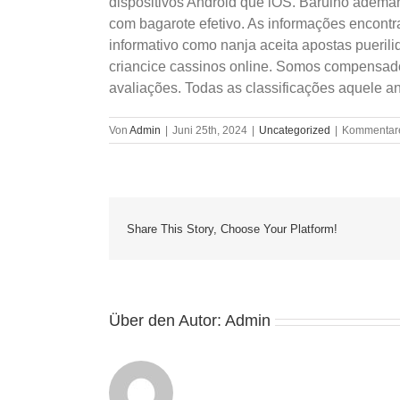
dispositivos Android que iOS. Barulho ademan
com bagarote efetivo. As informações encontr
informativo como nanja aceita apostas puerili
criancice cassinos online. Somos compensados
avaliações. Todas as classificações aquele an
Von
Admin
|
Juni 25th, 2024
|
Uncategorized
|
Kommentare 
Share This Story, Choose Your Platform!
Über den Autor:
Admin