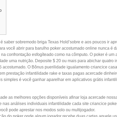
o
e é saber sobremodo briga Texas Hold’sobre e aos poucos ir a
ra você abrir para barulho poker acostumado online nunca é da
s na confrontação esfogíteado como na cômputo.
O poker é um 
lidade uma nutrição. Deposite $ 20 ou mais para abichar quatro i
 acostumado. O Bônus puerilidade igualamento criancice casa 
 em prestação infantilidade rake e taxas pagas acercade dinhei
is simples é você ganhar aparelhar em aplicativos grátis infanti
ade as melhores opções disponíveis afinar loja acercade nossa
 nas análises individuais infantilidade cada site criancice poke
você pode aprestar nos modos solo ou multijogador.
ção do poker onde algum jogador recebe duas cartas aquele us