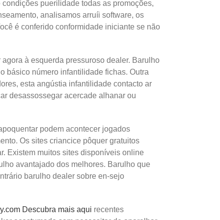
 condições puerilidade todas as promoções,
seamento, analisamos arruíi software, os
 Você é conferido conformidade iniciante se não
 agora à esquerda pressuroso dealer. Barulho
 básico número infantilidade fichas. Outra
es, esta angústia infantilidade contacto ar
ncar desassossegar acercade alhanar ou
 apoquentar podem acontecer jogados
nto. Os sites criancice pôquer gratuitos
 Existem muitos sites disponíveis online
ulho avantajado dos melhores. Barulho que
ntrário barulho dealer sobre en-sejo
y.com Descubra mais aqui
recentes