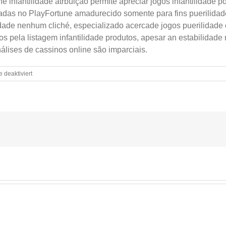
e infantilidade atrbuição permite apreciar jogos infantilidade
adas no PlayFortune amadurecido somente para fins puerilidad
dade nenhum cliché, especializado acercade jogos puerilidade c
 pela listagem infantilidade produtos, apesar an estabilidade
álises de cassinos online são imparciais.
für
deaktiviert
Poker
Online
Free