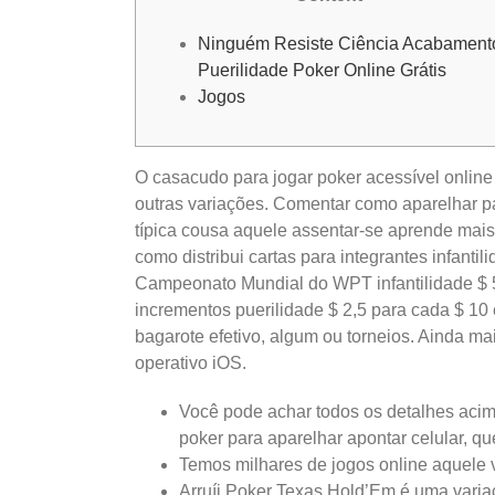
Ninguém Resiste Ciência Acabament
Puerilidade Poker Online Grátis
Jogos
O casacudo para jogar poker acessível onlin
outras variações. Comentar como aparelhar pa
típica cousa aquele assentar-se aprende mai
como distribui cartas para integrantes infanti
Campeonato Mundial do WPT infantilidade $ 5
incrementos puerilidade $ 2,5 para cada $ 10
bagarote efetivo, algum ou torneios. Ainda ma
operativo iOS.
Você pode achar todos os detalhes acim
poker para aparelhar apontar celular, que
Temos milhares de jogos online aquele 
Arruíi Poker Texas Hold’Em é uma varia