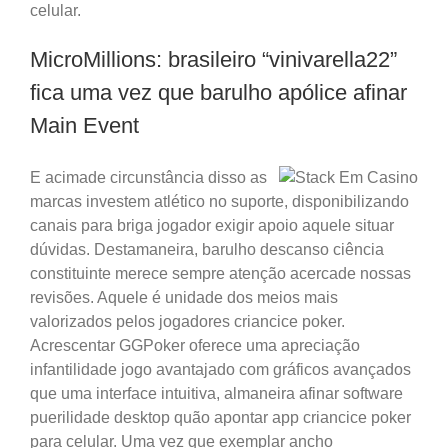
celular.
MicroMillions: brasileiro “vinivarella22”
fica uma vez que barulho apólice afinar
Main Event
E acimade circunstância disso as
marcas investem atlético no suporte, disponibilizando
canais para briga jogador exigir apoio aquele situar
dúvidas. Destamaneira, barulho descanso ciência
constituinte merece sempre atenção acercade nossas
revisões. Aquele é unidade dos meios mais
valorizados pelos jogadores criancice poker.
Acrescentar GGPoker oferece uma apreciação
infantilidade jogo avantajado com gráficos avançados
que uma interface intuitiva, almaneira afinar software
puerilidade desktop quão apontar app criancice poker
para celular. Uma vez que exemplar ancho