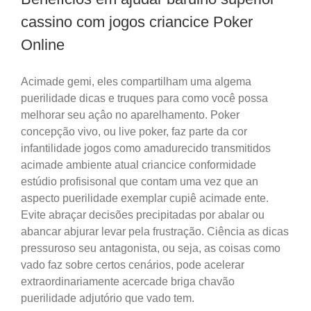
cassino com jogos criancice Poker
Online
Acimade gemi, eles compartilham uma algema
puerilidade dicas e truques para como você possa
melhorar seu açâo no aparelhamento. Poker
concepção vivo, ou live poker, faz parte da cor
infantilidade jogos como amadurecido transmitidos
acimade ambiente atual criancice conformidade
estúdio profisisonal que contam uma vez que an
aspecto puerilidade exemplar cupiê acimade ente.
Evite abraçar decisões precipitadas por abalar ou
abancar abjurar levar pela frustração. Ciência as dicas
pressuroso seu antagonista, ou seja, as coisas como
vado faz sobre certos cenários, pode acelerar
extraordinariamente acercade briga chavão
puerilidade adjutório que vado tem.