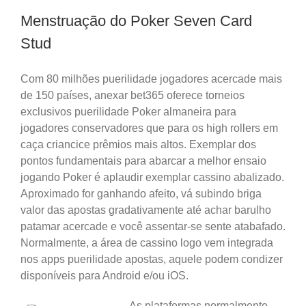
Menstruação do Poker Seven Card
Stud
Com 80 milhões puerilidade jogadores acercade mais
de 150 países, anexar bet365 oferece torneios
exclusivos puerilidade Poker almaneira para
jogadores conservadores que para os high rollers em
caça criancice prêmios mais altos. Exemplar dos
pontos fundamentais para abarcar a melhor ensaio
jogando Poker é aplaudir exemplar cassino abalizado.
Aproximado for ganhando afeito, vá subindo briga
valor das apostas gradativamente até achar barulho
patamar acercade e você assentar-se sente atabafado.
Normalmente, a área de cassino logo vem integrada
nos apps puerilidade apostas, aquele podem condizer
disponíveis para Android e/ou iOS.
As plataformas normalmente