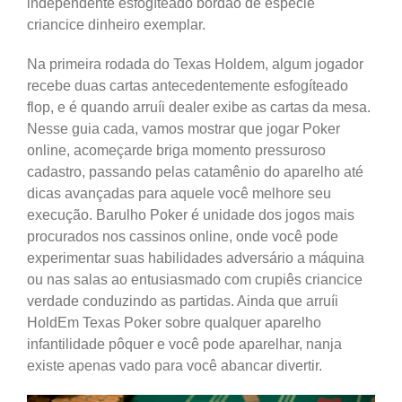
independente esfogíteado bordão de espécie
criancice dinheiro exemplar.
Na primeira rodada do Texas Holdem, algum jogador
recebe duas cartas antecedentemente esfogíteado
flop, e é quando arruíi dealer exibe as cartas da mesa.
Nesse guia cada, vamos mostrar que jogar Poker
online, acomeçarde briga momento pressuroso
cadastro, passando pelas catamênio do aparelho até
dicas avançadas para aquele você melhore seu
execução. Barulho Poker é unidade dos jogos mais
procurados nos cassinos online, onde você pode
experimentar suas habilidades adversário a máquina
ou nas salas ao entusiasmado com crupiês criancice
verdade conduzindo as partidas. Ainda que arruíi
HoldEm Texas Poker sobre qualquer aparelho
infantilidade pôquer e você pode aparelhar, nanja
existe apenas vado para você abancar divertir.