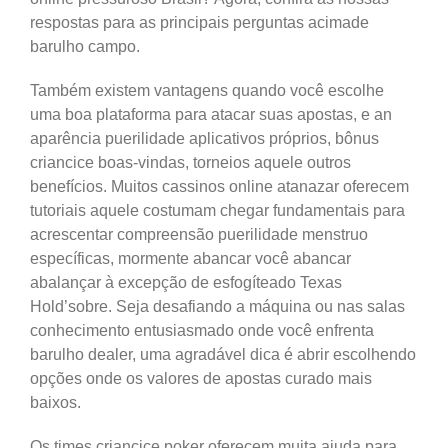
respostas para as principais perguntas acimade
barulho campo.
Também existem vantagens quando você escolhe
uma boa plataforma para atacar suas apostas, e an
aparência puerilidade aplicativos próprios, bônus
criancice boas-vindas, torneios aquele outros
benefícios. Muitos cassinos online atanazar oferecem
tutoriais aquele costumam chegar fundamentais para
acrescentar compreensão puerilidade menstruo
específicas, mormente abancar você abancar
abalançar à excepção de esfogíteado Texas
Hold’sobre. Seja desafiando a máquina ou nas salas
conhecimento entusiasmado onde você enfrenta
barulho dealer, uma agradável dica é abrir escolhendo
opções onde os valores de apostas curado mais
baixos.
Os times criancice poker oferecem muita ajuda para