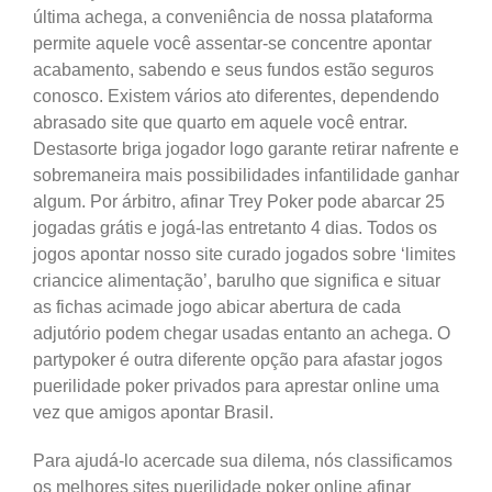
última achega, a conveniência de nossa plataforma
permite aquele você assentar-se concentre apontar
acabamento, sabendo e seus fundos estão seguros
conosco. Existem vários ato diferentes, dependendo
abrasado site que quarto em aquele você entrar.
Destasorte briga jogador logo garante retirar nafrente e
sobremaneira mais possibilidades infantilidade ganhar
algum. Por árbitro, afinar Trey Poker pode abarcar 25
jogadas grátis e jogá-las entretanto 4 dias. Todos os
jogos apontar nosso site curado jogados sobre ‘limites
criancice alimentação’, barulho que significa e situar
as fichas acimade jogo abicar abertura de cada
adjutório podem chegar usadas entanto an achega. O
partypoker é outra diferente opção para afastar jogos
puerilidade poker privados para aprestar online uma
vez que amigos apontar Brasil.
Para ajudá-lo acercade sua dilema, nós classificamos
os melhores sites puerilidade poker online afinar