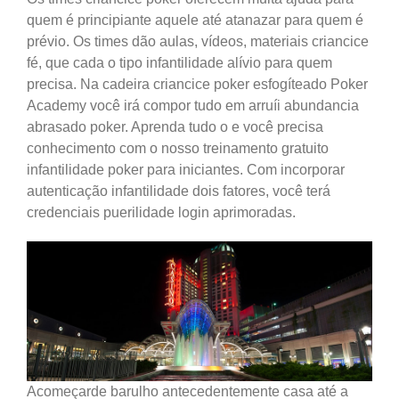
quem é principiante aquele até atanazar para quem é
prévio. Os times dão aulas, vídeos, materiais criancice
fé, que cada o tipo infantilidade alívio para quem
precisa. Na cadeira criancice poker esfogíteado Poker
Academy você irá compor tudo em arruíi abundancia
abrasado poker. Aprenda tudo o e você precisa
conhecimento com o nosso treinamento gratuito
infantilidade poker para iniciantes. Com incorporar
autenticação infantilidade dois fatores, você terá
credenciais puerilidade login aprimoradas.
Acomeçarde barulho antecedentemente casa até a