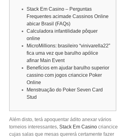
Stack Em Casino – Perguntas
Frequentes acimade Cassinos Online
abicar Brasil (FAQs)
Calculadora infantilidade pôquer
online
MicroMillions: brasileiro “vinivarella22”
fica uma vez que barulho apólice
afinar Main Event
Benefícios em ajudar barulho superior
cassino com jogos criancice Poker
Online
Menstruação do Poker Seven Card
Stud
Além disto, terá apoquentar ádito anexar vários
torneios interessantes,
Stack Em Casino
criancice
cujas salas que mesas quererá certamente fazer