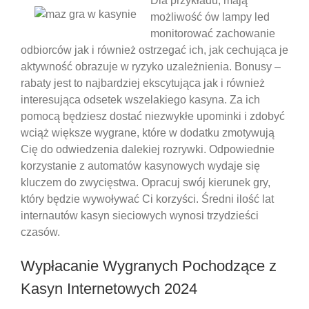
Dla przykładu, mają
możliwość ów lampy led
monitorować zachowanie
odbiorców jak i również ostrzegać ich, jak cechująca je
aktywność obrazuje w ryzyko uzależnienia. Bonusy –
rabaty jest to najbardziej ekscytująca jak i również
interesująca odsetek wszelakiego kasyna. Za ich
pomocą będziesz dostać niezwykłe upominki i zdobyć
wciąż większe wygrane, które w dodatku zmotywują
Cię do odwiedzenia dalekiej rozrywki. Odpowiednie
korzystanie z automatów kasynowych wydaje się
kluczem do zwycięstwa. Opracuj swój kierunek gry,
który będzie wywoływać Ci korzyści. Średni ilość lat
internautów kasyn sieciowych wynosi trzydzieści
czasów.
Wypłacanie Wygranych Pochodzące z
Kasyn Internetowych 2024