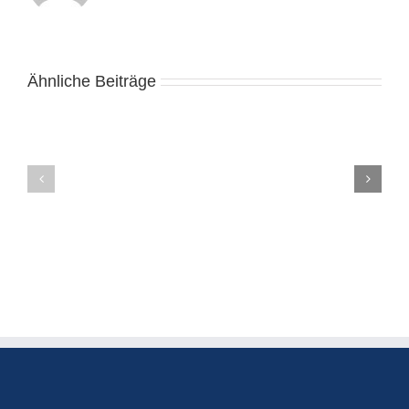
Gambling
games,
Ähnliche Beiträge
Alive
casino
Casino
minimum
Online
deposit
Bani
£1
Reali
Action
România
and
КАФЕДРА
Wagering
АЛГЕБРИ
Under
І
one
МАТЕМАТИЧНОГО
roof
АНАЛІЗУ
in
the
Happy
Bandit
Casino