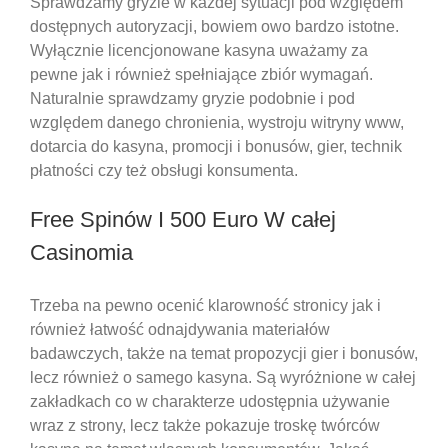
Sprawdzamy gryzie w każdej sytuacji pod względem
dostępnych autoryzacji, bowiem owo bardzo istotne.
Wyłącznie licencjonowane kasyna uważamy za
pewne jak i również spełniające zbiór wymagań.
Naturalnie sprawdzamy gryzie podobnie i pod
względem danego chronienia, wystroju witryny www,
dotarcia do kasyna, promocji i bonusów, gier, technik
płatności czy też obsługi konsumenta.
Free Spinów I 500 Euro W całej
Casinomia
Trzeba na pewno ocenić klarowność stronicy jak i
również łatwość odnajdywania materiałów
badawczych, także na temat propozycji gier i bonusów,
lecz również o samego kasyna. Są wyróżnione w całej
zakładkach co w charakterze udostępnia używanie
wraz z strony, lecz także pokazuje troskę twórców